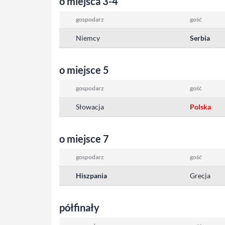
o miejsca 3-4
gospodarz
gość
Niemcy
Serbia
o miejsce 5
gospodarz
gość
Słowacja
Polska
o miejsce 7
gospodarz
gość
Hiszpania
Grecja
półfinały