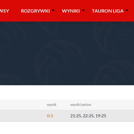
WSY
ROZGRYWKI
WYNIKI
TAURON LIGA
2011
wynik
wyniki setów
0:3
21:25, 22:25, 19:25