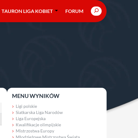
Search
TAURON LIGA KOBIET
FORUM
MENU WYNIKÓW
Ligi polskie
Siatkarska Liga Narodów
Liga Europejska
Kwalifikacje olimpijskie
Mistrzostwa Europy
Młodzieżowe Mistrzostwa Świata