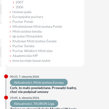
2007
2006
Uniwersjada
Europejskie puchary
Puchar Polski
Młodzieżowe Mistrzostwa Polski
Mistrzostwa świata
Igrzyska Olimpijskie
Klubowe Mistrzostwa Świata
Puchar Świata
Puchar Wielkich Mistrzów
Akademickie MP
Inne turnieje towarzyskie
00:25, 7. sierpnia 2026
Aktualności
, 
Mistrzostwa Europy
Cyrk, to mało powiedziane. Prowadzi kadrę,
choć nie podpisał umowy
23:45, 6. sierpnia 2026
Aktualności
, 
TAURON Liga
Zmiana za sterami Sokoła Mogilno! W kasie