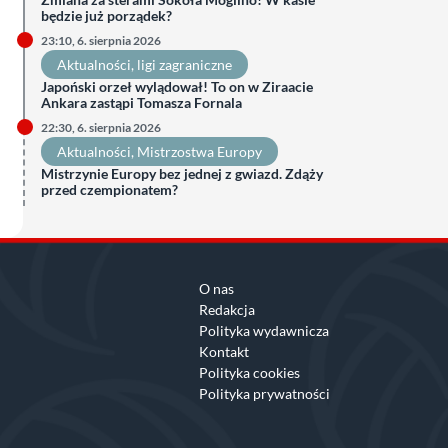
będzie już porządek?
23:10, 6. sierpnia 2026
Aktualności
, 
ligi zagraniczne
Japoński orzeł wylądował! To on w Ziraacie
Ankara zastąpi Tomasza Fornala
22:30, 6. sierpnia 2026
Aktualności
, 
Mistrzostwa Europy
Mistrzynie Europy bez jednej z gwiazd. Zdąży
przed czempionatem?
O nas
Redakcja
Polityka wydawnicza
Kontakt
Polityka cookies
Polityka prywatności