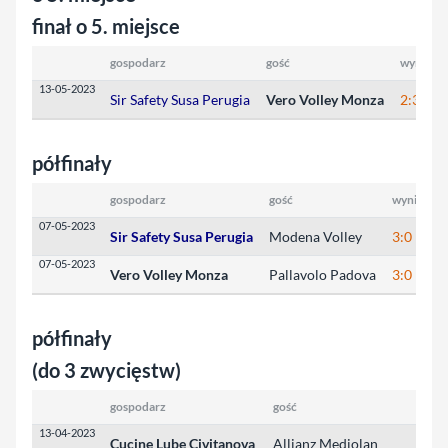
finał o 5. miejsce
gospodarz
gość
wynik
13-05-2023
Sir Safety Susa Perugia
Vero Volley Monza
2:3
półfinały
gospodarz
gość
wynik
w
07-05-2023
Sir Safety Susa Perugia
Modena Volley
3:0
2
07-05-2023
Vero Volley Monza
Pallavolo Padova
3:0
2
półfinały
(do 3 zwycięstw)
gospodarz
gość
w
13-04-2023
Cucine Lube Civitanova
Allianz Mediolan
3