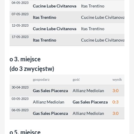
04-05-2023
Cucine Lube Civitanova
Itas Trentino
3:
07-05-2023
Itas Trentino
Cucine Lube Civitanova
3:
12-05-2023
Cucine Lube Civitanova
Itas Trentino
3:
17-05-2023
Itas Trentino
Cucine Lube Civitanova
3:
o 3. miejsce
(do 3 zwycięstw)
gospodarz
gość
wynik
wyni
30-04-2023
Gas Sales Piacenza
Allianz Mediolan
3:0
25:
03-05-2023
Allianz Mediolan
Gas Sales Piacenza
0:3
24:
06-05-2023
Gas Sales Piacenza
Allianz Mediolan
3:0
25:
o 5. miejsce