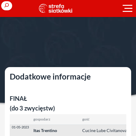
Przejdź
Search
do
treści
Strona główna
»
Ligi zagraniczne
»
sezon 2022/2023
»
Włochy M
»
play-off
play-off
Dodatkowe informacje
FINAŁ
(do 3 zwycięstw)
gospodarz
gość
wy
01-05-2023
Itas Trentino
Cucine Lube Civitanova
3: