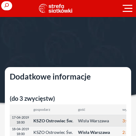
Przejdź
Search
do
treści
Strona główna
»
Ligi polskie
»
sezon 2018/2019
»
baraż o LSK
»
baraż o LSK
baraż o LSK
Dodatkowe informacje
(do 3 zwycięstw)
gospodarz
gość
wynik
17-04-2019
KSZO Ostrowiec Św.
Wisła Warszawa
3:0
18:00
18-04-2019
KSZO Ostrowiec Św.
Wisła Warszawa
2:3
18:00