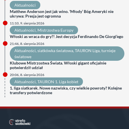
Aktualności
Matthew Anderson jest jak wino. 'Młody’ Bóg Ameryki nie
ukrywa: Presja jest ogromna
11:10, 9. sierpnia 2026
Aktualności
, 
Mistrzostwa Europy
Włoski as wraca do gry?! Jest decyzja Ferdinando De Giorgi’ego
21:46, 8. sierpnia 2026
Aktualności
, 
siatkówka światowa
, 
TAURON Liga
, 
turnieje
światowe
Klubowe Mistrzostwa Świata. Włoski gigant oficjalnie
potwierdził udział
20:06, 8. sierpnia 2026
Aktualności
, 
TAURON 1. Liga kobiet
1. liga siatkarek. Nowe nazwiska, czy wielkie powroty? Kolejne
transfery potwierdzone