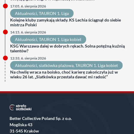
17:05, 6. sierpnia 2026
Aktualności
, 
TAURON 1. Liga
Kolejne kluby zamykają składy. KS Lechia ściągnął do siebie
mistrza Polski
14:15, 6. sierpnia 2026
Aktualności
, 
TAURON 1. Liga kobiet
KSG Warszawa dalej w dobrych rękach. Solna potężną kuźnią
talentów?
12:33, 6. sierpnia 2026
Aktualności
, 
siatkówka plażowa
, 
TAURON 1. Liga kobiet
Na chwilę wraca na boisko, choć karierę zakończyła już w
wieku 26 lat. „Siatkówka przestała dawać mi radość”
Better Collective Poland Sp. z o.o.
Mogilska 43
31-545 Kraków