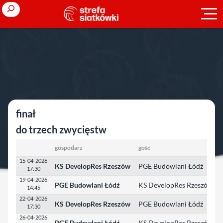
Przejdź
Search
do
treści
Strona główna
»
Ligi polskie
»
Sezon 2025/2026
»
TAURON Liga
TAURON Liga
finał
do trzech zwycięstw
gospodarz
gość
15-04-2026
KS DevelopRes Rzeszów
PGE Budowlani Łódź
17:30
19-04-2026
PGE Budowlani Łódź
KS DevelopRes Rzeszów
14:45
22-04-2026
KS DevelopRes Rzeszów
PGE Budowlani Łódź
17:30
26-04-2026
PGE Budowlani Łódź
KS DevelopRes Rzeszów