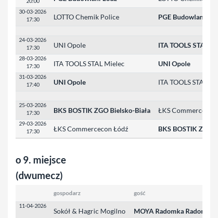
20:00
30-03-2026
LOTTO Chemik Police
PGE Budowlani Łó
17:30
24-03-2026
UNI Opole
ITA TOOLS STAL Mi
17:30
28-03-2026
ITA TOOLS STAL Mielec
UNI Opole
17:30
31-03-2026
UNI Opole
ITA TOOLS STAL Mi
17:40
25-03-2026
BKS BOSTIK ZGO Bielsko-Biała
ŁKS Commercecon 
17:30
29-03-2026
ŁKS Commercecon Łódź
BKS BOSTIK ZGO Bi
17:30
o 9. miejsce
(dwumecz)
gospodarz
gość
w
11-04-2026
Sokół & Hagric Mogilno
MOYA Radomka Radom
1