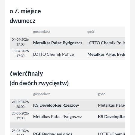
o 7. miejsce
dwumecz
gospodarz
gość
04-04-2026
Metalkas Pałac Bydgoszcz
LOTTO Chemik Police
17:00
13-04-2026
LOTTO Chemik Police
Metalkas Pałac Bydgoszc
17:30
ćwierćfinały
(do dwóch zwycięstw)
gospodarz
gość
24-03-2026
KS DevelopRes Rzeszów
Metalkas Pałac Byd
20:00
28-03-2026
Metalkas Pałac Bydgoszcz
KS DevelopRes Rz
12:30
25-03-2026
PGE Budowlani Łódź
LOTTO Chemik Poli