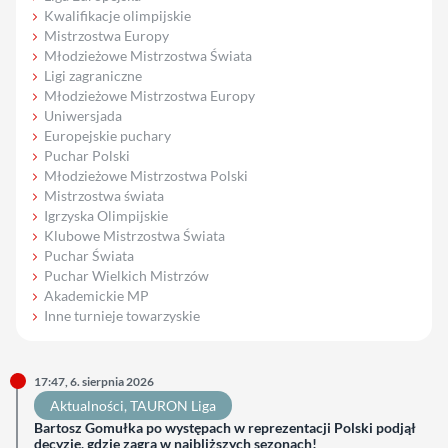
Kwalifikacje olimpijskie
Mistrzostwa Europy
Młodzieżowe Mistrzostwa Świata
Ligi zagraniczne
Młodzieżowe Mistrzostwa Europy
Uniwersjada
Europejskie puchary
Puchar Polski
Młodzieżowe Mistrzostwa Polski
Mistrzostwa świata
Igrzyska Olimpijskie
Klubowe Mistrzostwa Świata
Puchar Świata
Puchar Wielkich Mistrzów
Akademickie MP
Inne turnieje towarzyskie
17:47, 6. sierpnia 2026
Aktualności
, 
TAURON Liga
Bartosz Gomułka po występach w reprezentacji Polski podjął
decyzję, gdzie zagra w najbliższych sezonach!