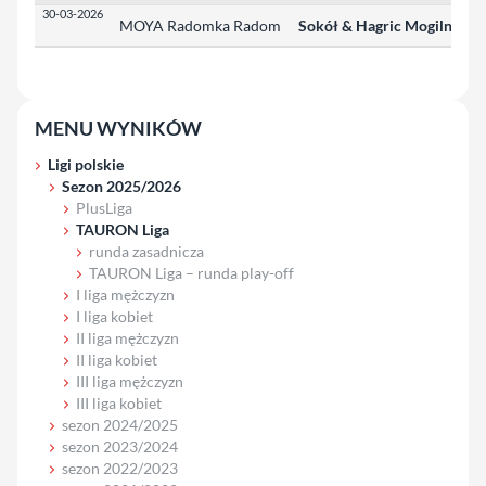
30-03-2026
MOYA Radomka Radom
Sokół & Hagric Mogilno
0
MENU WYNIKÓW
Ligi polskie
Sezon 2025/2026
PlusLiga
TAURON Liga
runda zasadnicza
TAURON Liga – runda play-off
I liga mężczyzn
I liga kobiet
II liga mężczyzn
II liga kobiet
III liga mężczyzn
III liga kobiet
sezon 2024/2025
sezon 2023/2024
sezon 2022/2023