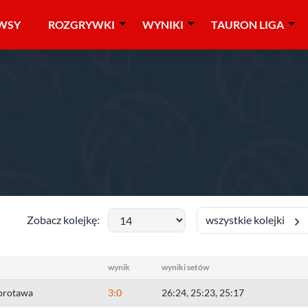
WSY
ROZGRYWKI
WYNIKI
TAURON LIGA
liga mężczyzn
»
lubuskie
wszystkie kolejki
Zobacz kolejkę:
wynik
wyniki setów
protawa
3:0
26:24, 25:23, 25:17