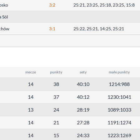
bsko
3:2
25:21, 23:25, 25:18, 23:25, 15:8
 Sól
echów
3:1
25:22, 25:21, 14:25, 25:21
mecze
punkty
sety
małe punkty
14
38
40:10
1214:988
14
37
40:12
1230:1041
13
24
28:19
1089:1033
14
21
27:28
1191:1274
14
15
24:33
1223:1269