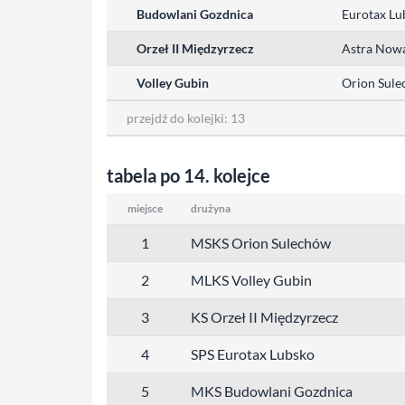
Budowlani Gozdnica
Eurotax Lu
Orzeł II Międzyrzecz
Astra Nowa
Volley Gubin
Orion Sul
przejdź do kolejki:
13
tabela po 14. kolejce
miejsce
drużyna
1
MSKS Orion Sulechów
2
MLKS Volley Gubin
3
KS Orzeł II Międzyrzecz
4
SPS Eurotax Lubsko
5
MKS Budowlani Gozdnica