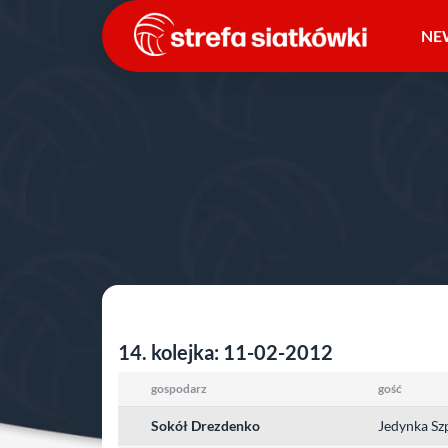
Przejdź
do
NE
treści
Strona główna
»
Ligi polskie
»
sezon 2011/2012
»
III 
lubuskie
14. kolejka: 11-02-2012
gospodarz
gość
Sokół Drezdenko
Jedynka Sz