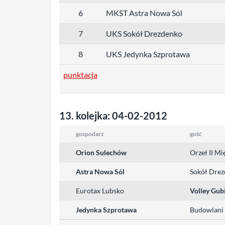
6
MKST Astra Nowa Sól
7
UKS Sokół Drezdenko
8
UKS Jedynka Szprotawa
punktacja
13. kolejka: 04-02-2012
gospodarz
gość
Orion Sulechów
Orzeł II Mi
Astra Nowa Sól
Sokół Dre
Eurotax Lubsko
Volley Gub
Jedynka Szprotawa
Budowlani