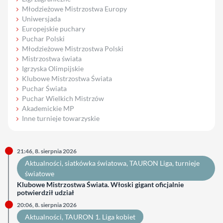
Młodzieżowe Mistrzostwa Europy
Uniwersjada
Europejskie puchary
Puchar Polski
Młodzieżowe Mistrzostwa Polski
Mistrzostwa świata
Igrzyska Olimpijskie
Klubowe Mistrzostwa Świata
Puchar Świata
Puchar Wielkich Mistrzów
Akademickie MP
Inne turnieje towarzyskie
21:46, 8. sierpnia 2026
Aktualności
, 
siatkówka światowa
, 
TAURON Liga
, 
turnieje
światowe
Klubowe Mistrzostwa Świata. Włoski gigant oficjalnie
potwierdził udział
20:06, 8. sierpnia 2026
Aktualności
, 
TAURON 1. Liga kobiet