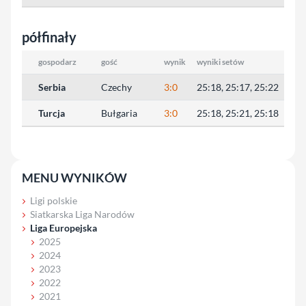
półfinały
gospodarz
gość
wynik
wyniki setów
Serbia
Czechy
3:0
25:18, 25:17, 25:22
Turcja
Bułgaria
3:0
25:18, 25:21, 25:18
MENU WYNIKÓW
Ligi polskie
Siatkarska Liga Narodów
Liga Europejska
2025
2024
2023
2022
2021