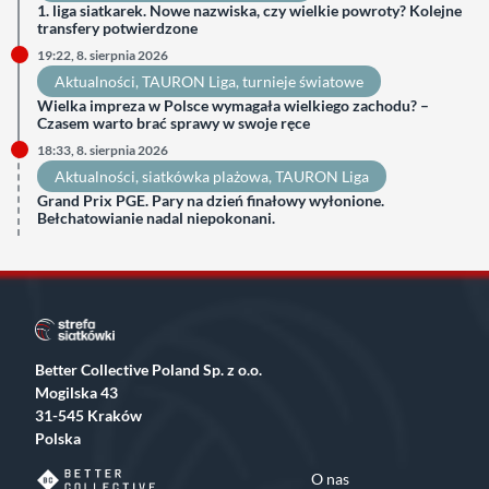
1. liga siatkarek. Nowe nazwiska, czy wielkie powroty? Kolejne
transfery potwierdzone
19:22, 8. sierpnia 2026
Aktualności
, 
TAURON Liga
, 
turnieje światowe
Wielka impreza w Polsce wymagała wielkiego zachodu? –
Czasem warto brać sprawy w swoje ręce
18:33, 8. sierpnia 2026
Aktualności
, 
siatkówka plażowa
, 
TAURON Liga
Grand Prix PGE. Pary na dzień finałowy wyłonione.
Bełchatowianie nadal niepokonani.
Better Collective Poland Sp. z o.o.
Mogilska 43
31-545 Kraków
Polska
O nas