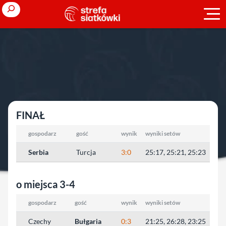
Przejdź
Search
do
treści
Strona główna
»
Liga Europejska
»
2011
»
kobiety
kobiety
FINAŁ
gospodarz
gość
wynik
wyniki setów
Serbia
Turcja
3:0
25:17, 25:21, 25:23
o miejsca 3-4
gospodarz
gość
wynik
wyniki setów
Czechy
Bułgaria
0:3
21:25, 26:28, 23:25