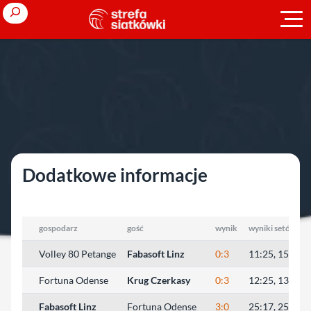
Przejdź
Search
do
treści
Strona główna
»
Europejskie puchary
»
sezon 2006/2007
»
Top
Teams Cup (K)
»
II runda
»
Czerkasy
Czerkasy
Dodatkowe informacje
gospodarz
gość
wynik
wyniki setów
Volley 80 Petange
Fabasoft Linz
0:3
11:25, 15:25, 
Fortuna Odense
Krug Czerkasy
0:3
12:25, 13:25, 
Fabasoft Linz
Fortuna Odense
3:0
25:17, 25:15, 