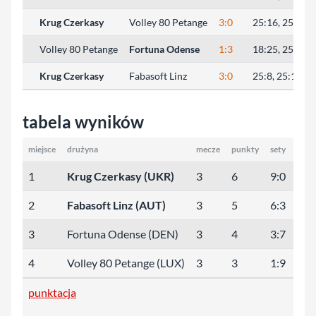
Krug Czerkasy
Volley 80 Petange
3:0
25:16, 25:10, 
Volley 80 Petange
Fortuna Odense
1:3
18:25, 25:22, 
Krug Czerkasy
Fabasoft Linz
3:0
25:8, 25:14, 2
tabela wyników
miejsce
drużyna
mecze
punkty
sety
małe
1
Krug Czerkasy (UKR)
3
6
9:0
226
2
Fabasoft Linz (AUT)
3
5
6:3
180
3
Fortuna Odense (DEN)
3
4
3:7
196
4
Volley 80 Petange (LUX)
3
3
1:9
158
punktacja