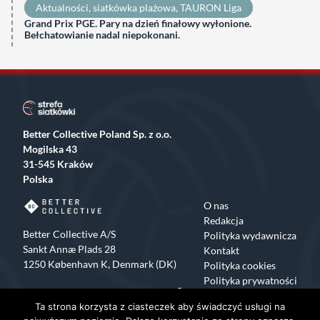
Aktualności
, 
siatkówka plażowa
, 
TAURON Liga
Grand Prix PGE. Pary na dzień finałowy wyłonione.
Bełchatowianie nadal niepokonani.
Better Collective Poland Sp. z o.o.
Mogilska 43
31-545 Kraków
Polska
O nas
Redakcja
Better Collective A/S
Polityka wydawnicza
Sankt Annæ Plads 28
Kontakt
1250 København K, Denmark (DK)
Polityka cookies
Polityka prywatności
Facebook
X
Instagram
TikTok
Ta strona korzysta z ciasteczek aby świadczyć usługi na
Copyrights 2015-2024 Strefa Siatkówki All rights reserved