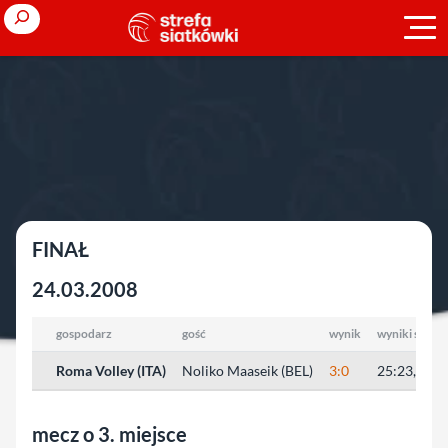
Przejdź
Search
do
treści
Strona główna
»
Europejskie puchary
»
sezon 2007/2008
»
Puchar
CEV (M)
Puchar CEV (M)
FINAŁ
24.03.2008
gospodarz
gość
wynik
wyniki setów
Roma Volley (ITA)
Noliko Maaseik (BEL)
3:0
25:23, 25:1
mecz o 3. miejsce