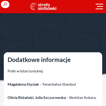
Przejdź
Search
do
treści
Strona główna
»
Ligi zagraniczne
»
sezon 2024/2025
»
Turcja K
»
Liga turecka kobiet – faza zasadnicza
Liga turecka kobiet – faza zasadnicz
Dodatkowe informacje
Polki w lidze tureckiej:
Magdalena Stysiak
– Fenerbahce Stambuł
Olivia Różański, Julia Szczurowska
– Beskitas Ankara,