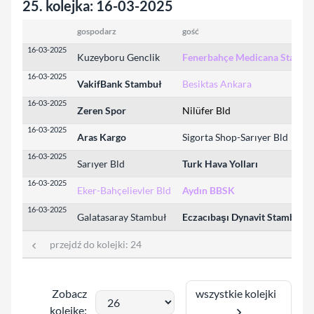
25. kolejka: 16-03-2025
gospodarz
gość
16-03-2025
Kuzeyboru Genclik
Fenerbahçe Medicana Stambu
16-03-2025
VakifBank Stambuł
Besiktas Ankara
16-03-2025
Zeren Spor
Nilüfer Bld
16-03-2025
Aras Kargo
Sigorta Shop-Sarıyer Bld
16-03-2025
Sarıyer Bld
Turk Hava Yolları
16-03-2025
Eker-Bahçelievler Bld
Aydın BBSK
16-03-2025
Galatasaray Stambuł
Eczacıbaşı Dynavit Stambuł
przejdź do kolejki:
24
wszystkie kolejki
Zobacz
kolejkę: