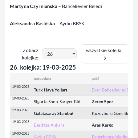
Martyna Czyrniańska
– Bahcelievler Beledi
Aleksandra Rasińska
– Aydın BBSK
wszystkie kolejki
Zobacz
kolejkę:
26. kolejka: 19-03-2025
gospodarz
gość
19-03-2025
Turk Hava Yolları
Eker-Bahçelievler Bld
19-03-2025
Sigorta Shop-Sarıyer Bld
Zeren Spor
19-03-2025
Galatasaray Stambuł
Kuzeyboru Genclik
19-03-2025
Besiktas Ankara
Aras Kargo
19-03-2025
Aydın BBSK
Fenerbahçe Medicana 