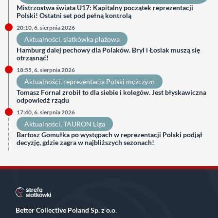
Mistrzostwa świata U17: Kapitalny początek reprezentacji
Polski! Ostatni set pod pełną kontrolą
20:10, 6. sierpnia 2026
Aktualności
, 
siatkówka plażowa
Hamburg dalej pechowy dla Polaków. Bryl i Łosiak muszą się
otrząsnąć!
18:55, 6. sierpnia 2026
Aktualności
, 
reprezentacja Polski mężczyzn
Tomasz Fornal zrobił to dla siebie i kolegów. Jest błyskawiczna
odpowiedź rządu
17:40, 6. sierpnia 2026
Aktualności
, 
TAURON Liga
Bartosz Gomułka po występach w reprezentacji Polski podjął
decyzję, gdzie zagra w najbliższych sezonach!
Better Collective Poland Sp. z o.o.