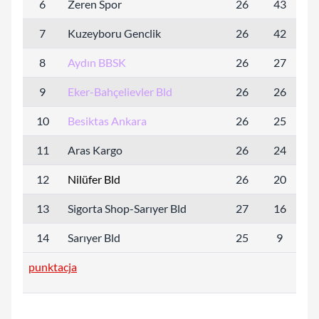
6
Zeren Spor
26
43
57
7
Kuzeyboru Genclik
26
42
52
8
Aydın BBSK
26
27
39
9
Eker-Bahçelievler Bld
26
26
31
10
Besiktas Ankara
26
25
33
11
Aras Kargo
26
24
37
12
Nilüfer Bld
26
20
32
13
Sigorta Shop-Sarıyer Bld
27
16
27
14
Sarıyer Bld
25
9
16
punktacja