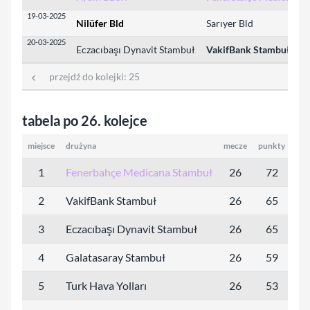
19-03-2025
Nilüfer Bld
Sarıyer Bld
20-03-2025
Eczacıbaşı Dynavit Stambuł
VakifBank Stambuł
przejdź do kolejki:
25
tabela po 26. kolejce
miejsce
drużyna
mecze
punkty
se
1
Fenerbahçe Medicana Stambuł
26
72
75
2
VakifBank Stambuł
26
65
70
3
Eczacıbaşı Dynavit Stambuł
26
65
67
4
Galatasaray Stambuł
26
59
63
5
Turk Hava Yolları
26
53
58