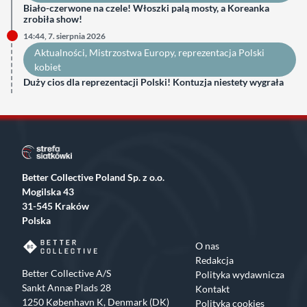
Biało-czerwone na czele! Włoszki palą mosty, a Koreanka
zrobiła show!
14:44, 7. sierpnia 2026
Aktualności
, 
Mistrzostwa Europy
, 
reprezentacja Polski
kobiet
Duży cios dla reprezentacji Polski! Kontuzja niestety wygrała
Better Collective Poland Sp. z o.o.
Mogilska 43
31-545 Kraków
Polska
O nas
Redakcja
Better Collective A/S
Polityka wydawnicza
Sankt Annæ Plads 28
Kontakt
1250 København K, Denmark (DK)
Polityka cookies