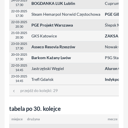
24-03-2025
BOGDANKA LUK Lublin
Cuprum Stil
17:30
22-03-2025
Steam Hemarpol Norwid Częstochowa
PGE GiEK Sk
17:30
22-03-2025
PGE Projekt Warszawa
Ślepsk Malo
20:30
21-03-2025
GKS Katowice
ZAKSA Kędzi
20:30
23-03-2025
Asseco Resovia Rzeszów
Nowak-Most
17:30
20-03-2025
Barkom Każany Lwów
PSG Stal Nys
17:30
22-03-2025
Jastrzębski Węgiel
Aluron CMC 
14:45
23-03-2025
Trefl Gdańsk
Indykpol AZ
14:45
przejdź do kolejki:
29
tabela po 30. kolejce
miejsce
drużyna
mecze
pun