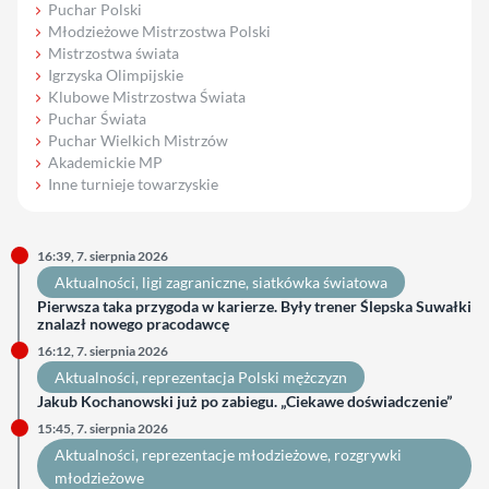
Puchar Polski
Młodzieżowe Mistrzostwa Polski
Mistrzostwa świata
Igrzyska Olimpijskie
Klubowe Mistrzostwa Świata
Puchar Świata
Puchar Wielkich Mistrzów
Akademickie MP
Inne turnieje towarzyskie
16:39, 7. sierpnia 2026
Aktualności
, 
ligi zagraniczne
, 
siatkówka światowa
Pierwsza taka przygoda w karierze. Były trener Ślepska Suwałki
znalazł nowego pracodawcę
16:12, 7. sierpnia 2026
Aktualności
, 
reprezentacja Polski mężczyzn
Jakub Kochanowski już po zabiegu. „Ciekawe doświadczenie”
15:45, 7. sierpnia 2026
Aktualności
, 
reprezentacje młodzieżowe
, 
rozgrywki
młodzieżowe