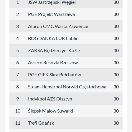
1
JSW Jastrzębski Węgiel
30
7
2
PGE Projekt Warszawa
30
7
3
Aluron CMC Warta Zawiercie
30
7
4
BOGDANKA LUK Lublin
30
6
5
ZAKSA Kędzierzyn-Koźle
30
6
6
Asseco Resovia Rzeszów
30
5
7
PGE GiEK Skra Bełchatów
30
5
8
Steam Hemarpol Norwid Częstochowa
30
4
9
Indykpol AZS Olsztyn
30
4
10
Ślepsk Malow Suwałki
30
3
11
Trefl Gdańsk
30
3