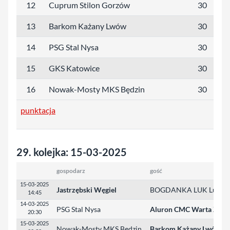
12
Cuprum Stilon Gorzów
30
2
13
Barkom Każany Lwów
30
2
14
PSG Stal Nysa
30
2
15
GKS Katowice
30
1
16
Nowak-Mosty MKS Będzin
30
1
punktacja
29. kolejka: 15-03-2025
gospodarz
gość
15-03-2025
Jastrzębski Węgiel
BOGDANKA LUK Lublin
14:45
14-03-2025
PSG Stal Nysa
Aluron CMC Warta Zawi
20:30
15-03-2025
Nowak-Mosty MKS Będzin
Barkom Każany Lwów