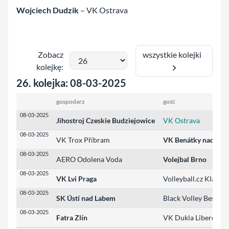
Wojciech Dudzik
– VK Ostrava
wszystkie kolejki
Zobacz
kolejkę:
26. kolejka: 08-03-2025
gospodarz
gość
08-03-2025
Jihostroj Czeskie Budziejowice
VK Ostrava
08-03-2025
VK Trox Příbram
VK Benátky nad Jize
08-03-2025
AERO Odolena Voda
Volejbal Brno
08-03-2025
VK Lvi Praga
Volleyball.cz Kladno
08-03-2025
SK Ústí nad Labem
Black Volley Beskyd
08-03-2025
Fatra Zlín
VK Dukla Liberec