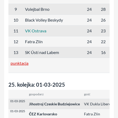
9
Volejbal Brno
24
28
41
10
Black Volley Beskydy
24
26
37
11
VK Ostrava
24
23
38
12
Fatra Zlín
24
22
32
13
SK Ústí nad Labem
24
16
29
punktacja
25. kolejka: 01-03-2025
gospodarz
gość
01-03-2025
Jihostroj Czeskie Budziejowice
VK Dukla Liberec
01-03-2025
ČEZ Karlovarsko
Fatra Zlín