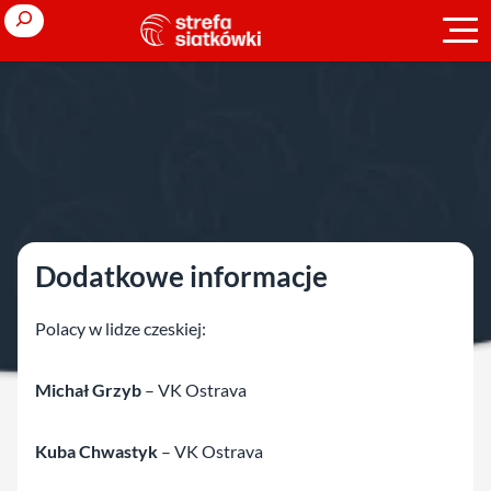
Przejdź
Search
do
treści
Strona główna
»
Ligi zagraniczne
»
sezon 2024/2025
»
Czechy M
»
Liga czeska mężczyzn – faza zasadnicza
Liga czeska mężczyzn – faza zasadnic
Dodatkowe informacje
Polacy w lidze czeskiej:
Michał Grzyb
– VK Ostrava
Kuba Chwastyk
– VK Ostrava