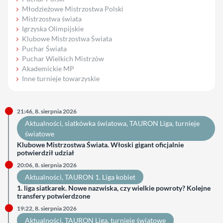
Młodzieżowe Mistrzostwa Polski
Mistrzostwa świata
Igrzyska Olimpijskie
Klubowe Mistrzostwa Świata
Puchar Świata
Puchar Wielkich Mistrzów
Akademickie MP
Inne turnieje towarzyskie
21:46, 8. sierpnia 2026
Aktualności
, 
siatkówka światowa
, 
TAURON Liga
, 
turnieje
światowe
Klubowe Mistrzostwa Świata. Włoski gigant oficjalnie
potwierdził udział
20:06, 8. sierpnia 2026
Aktualności
, 
TAURON 1. Liga kobiet
1. liga siatkarek. Nowe nazwiska, czy wielkie powroty? Kolejne
transfery potwierdzone
19:22, 8. sierpnia 2026
Aktualności
, 
TAURON Liga
, 
turnieje światowe