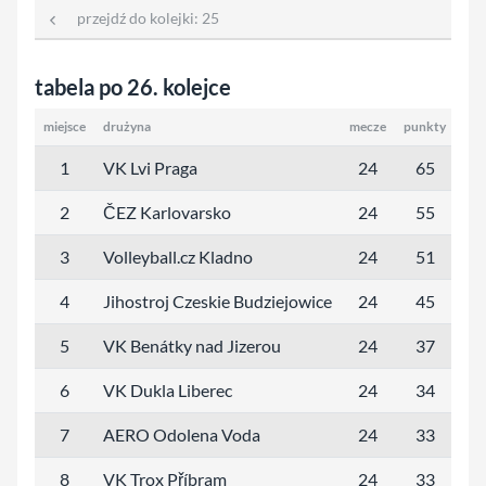
przejdź do kolejki:
25
tabela po 26. kolejce
miejsce
drużyna
mecze
punkty
se
1
VK Lvi Praga
24
65
69
2
ČEZ Karlovarsko
24
55
64
3
Volleyball.cz Kladno
24
51
60
4
Jihostroj Czeskie Budziejowice
24
45
58
5
VK Benátky nad Jizerou
24
37
49
6
VK Dukla Liberec
24
34
47
7
AERO Odolena Voda
24
33
41
8
VK Trox Příbram
24
33
46