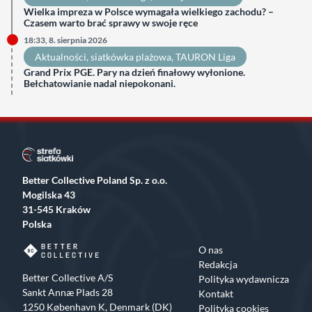
Wielka impreza w Polsce wymagała wielkiego zachodu? –
Czasem warto brać sprawy w swoje ręce
18:33, 8. sierpnia 2026
Aktualności
, 
siatkówka plażowa
, 
TAURON Liga
Grand Prix PGE. Pary na dzień finałowy wyłonione.
Bełchatowianie nadal niepokonani.
Better Collective Poland Sp. z o.o.
Mogilska 43
31-545 Kraków
Polska
O nas
Redakcja
Better Collective A/S
Polityka wydawnicza
Sankt Annæ Plads 28
Kontakt
1250 København K, Denmark (DK)
Polityka cookies