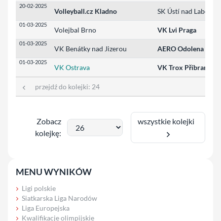
20-02-2025
Volleyball.cz Kladno
SK Ústí nad Labem
01-03-2025
Volejbal Brno
VK Lvi Praga
01-03-2025
VK Benátky nad Jizerou
AERO Odolena Voda
01-03-2025
VK Ostrava
VK Trox Příbram
przejdź do kolejki:
24
wszystkie kolejki
Zobacz
kolejkę:
MENU WYNIKÓW
Ligi polskie
Siatkarska Liga Narodów
Liga Europejska
Kwalifikacje olimpijskie