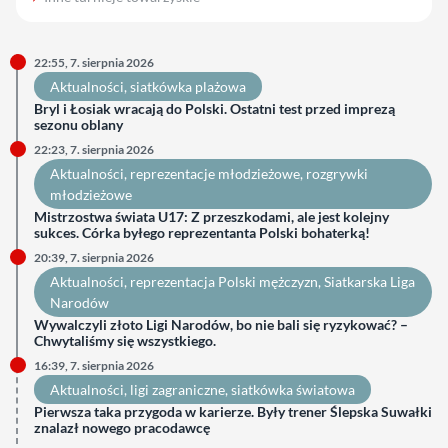
22:55, 7. sierpnia 2026
Aktualności
, 
siatkówka plażowa
Bryl i Łosiak wracają do Polski. Ostatni test przed imprezą
sezonu oblany
22:23, 7. sierpnia 2026
Aktualności
, 
reprezentacje młodzieżowe
, 
rozgrywki
młodzieżowe
Mistrzostwa świata U17: Z przeszkodami, ale jest kolejny
sukces. Córka byłego reprezentanta Polski bohaterką!
20:39, 7. sierpnia 2026
Aktualności
, 
reprezentacja Polski mężczyzn
, 
Siatkarska Liga
Narodów
Wywalczyli złoto Ligi Narodów, bo nie bali się ryzykować? –
Chwytaliśmy się wszystkiego.
16:39, 7. sierpnia 2026
Aktualności
, 
ligi zagraniczne
, 
siatkówka światowa
Pierwsza taka przygoda w karierze. Były trener Ślepska Suwałki
znalazł nowego pracodawcę