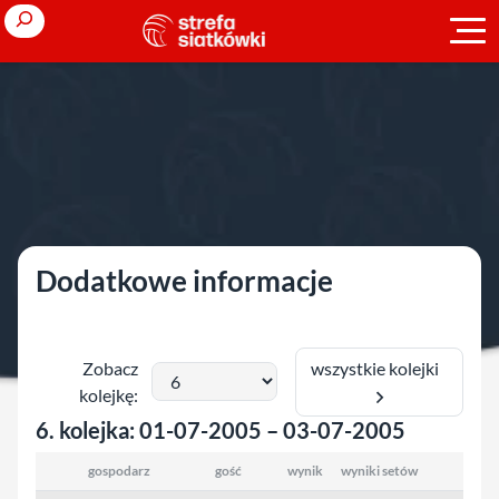
Przejdź
Search
do
treści
Strona główna
»
Liga Światowa
»
2005
»
runda eliminacyna
»
grupa
B
grupa B
Dodatkowe informacje
wszystkie kolejki
Zobacz
kolejkę:
6. kolejka: 01-07-2005 – 03-07-2005
gospodarz
gość
wynik
wyniki setów