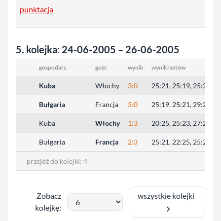
punktacja
5. kolejka: 24-06-2005 – 26-06-2005
gospodarz
gość
wynik
wyniki setów
Kuba
Włochy
3:0
25:21, 25:19, 25:21
Bułgaria
Francja
3:0
25:19, 25:21, 29:27
Kuba
Włochy
1:3
20:25, 25:23, 27:29, 1
Bułgaria
Francja
2:3
25:21, 22:25, 25:23, 2
przejdź do kolejki:
4
wszystkie kolejki
Zobacz
kolejkę: