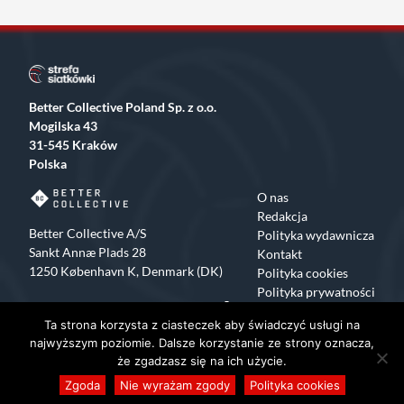
Better Collective Poland Sp. z o.o.
Mogilska 43
31-545 Kraków
Polska
O nas
Redakcja
Better Collective A/S
Polityka wydawnicza
Sankt Annæ Plads 28
Kontakt
1250 København K, Denmark (DK)
Polityka cookies
Polityka prywatności
Facebook
X
Instagram
TikTok
Ta strona korzysta z ciasteczek aby świadczyć usługi na
Copyrights 2015-2024 Strefa Siatkówki All rights reserved
najwyższym poziomie. Dalsze korzystanie ze strony oznacza,
że zgadzasz się na ich użycie.
Zgoda
Nie wyrażam zgody
Polityka cookies