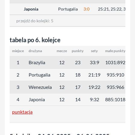
Japonia
Portugalia
3:0
25:21, 25:22, 31:29
przejdź do kolejki:
5
tabela po 6. kolejce
miejsce
drużyna
mecze
punkty
sety
małe punkty
1
Brazylia
12
23
33:9
1031:892
2
Portugalia
12
18
21:19
935:910
3
Wenezuela
12
17
19:22
935:966
4
Japonia
12
14
9:32
885:1018
punktacja