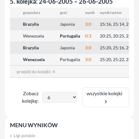
5. kolejka: 24-06-2005 – 26-06-2005
gospodarz
gość
wynik
wyniki setów
Brazylia
Japonia
3:0
25:16, 25:14, 25:18
Wenezuela
Portugalia
0:3
20:25, 20:25, 22:25
Brazylia
Japonia
3:0
25:20, 25:16, 25:23
Wenezuela
Portugalia
3:0
25:20, 25:22, 25:19
przejdź do kolejki:
4
wszystkie kolejki
Zobacz
kolejkę:
MENU WYNIKÓW
Ligi polskie