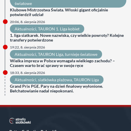
światowe
Klubowe Mistrzostwa Świata. Włoski gigant oficjalnie
potwierdził udział
20:06, 8. sierpnia 2026
Aktualności
, 
TAURON 1. Liga kobiet
1. liga siatkarek. Nowe nazwiska, czy wielkie powroty? Kolejne
transfery potwierdzone
19:22, 8. sierpnia 2026
Aktualności
, 
TAURON Liga
, 
turnieje światowe
Wielka impreza w Polsce wymagała wielkiego zachodu? –
Czasem warto brać sprawy w swoje ręce
18:33, 8. sierpnia 2026
Aktualności
, 
siatkówka plażowa
, 
TAURON Liga
Grand Prix PGE. Pary na dzień finałowy wyłonione.
Bełchatowianie nadal niepokonani.