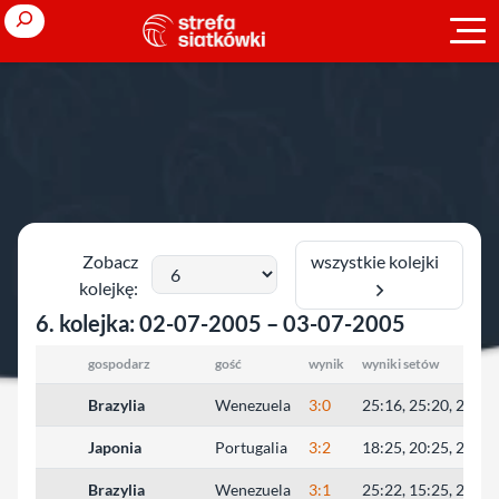
Przejdź
Search
do
treści
Strona główna
»
Liga Światowa
»
2005
2005
wszystkie kolejki
Zobacz
kolejkę:
6. kolejka: 02-07-2005 – 03-07-2005
gospodarz
gość
wynik
wyniki setów
Brazylia
Wenezuela
3:0
25:16, 25:20, 25:21
Japonia
Portugalia
3:2
18:25, 20:25, 27:25
Brazylia
Wenezuela
3:1
25:22, 15:25, 25:22