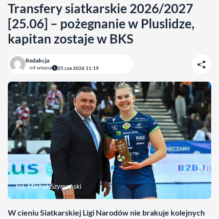
Transfery siatkarskie 2026/2027
[25.06] – pożegnanie w Pluslidze,
kapitan zostaje w BKS
Redakcja
inf. własna
25 cze 2026 11:19
fot. Michał Szymański
W cieniu Siatkarskiej Ligi Narodów nie brakuje kolejnych