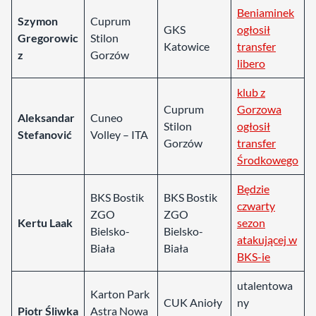
Beniaminek
Szymon
Cuprum
GKS
ogłosił
Gregorowic
Stilon
Katowice
transfer
z
Gorzów
libero
klub z
Cuprum
Gorzowa
Aleksandar
Cuneo
Stilon
ogłosił
Stefanović
Volley – ITA
Gorzów
transfer
Środkowego
Będzie
BKS Bostik
BKS Bostik
czwarty
ZGO
ZGO
Kertu Laak
sezon
Bielsko-
Bielsko-
atakującej w
Biała
Biała
BKS-ie
utalentowa
Karton Park
CUK Anioły
ny
Piotr Śliwka
Astra Nowa