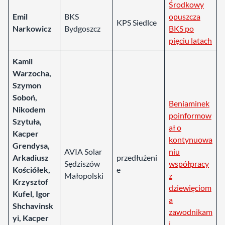
Środkowy
Emil
BKS
opuszcza
KPS Siedlce
Narkowicz
Bydgoszcz
BKS po
pięciu latach
Kamil
Warzocha,
Szymon
Soboń,
Beniaminek
Nikodem
poinformow
Szytuła,
ał o
Kacper
kontynuowa
Grendysa,
AVIA Solar
niu
Arkadiusz
przedłużeni
Sędziszów
współpracy
Kościółek,
e
Małopolski
z
Krzysztof
dziewięciom
Kufel, Igor
a
Shchavinsk
zawodnikam
yi, Kacper
i