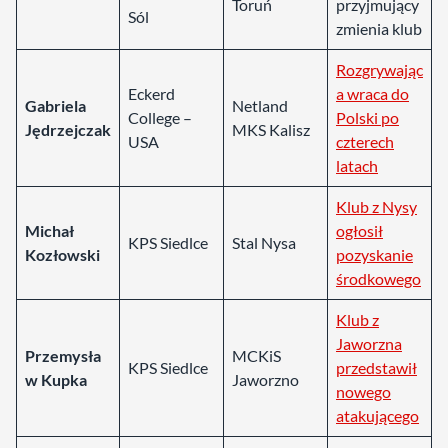
Toruń
przyjmujący
Sól
zmienia klub
Rozgrywając
Eckerd
a wraca do
Gabriela
Netland
College –
Polski po
Jędrzejczak
MKS Kalisz
USA
czterech
latach
Klub z Nysy
Michał
ogłosił
KPS Siedlce
Stal Nysa
Kozłowski
pozyskanie
środkowego
Klub z
Jaworzna
Przemysła
MCKiS
KPS Siedlce
przedstawił
w Kupka
Jaworzno
nowego
atakującego