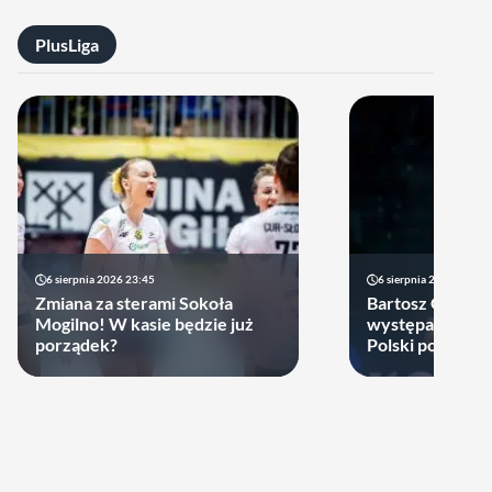
PlusLiga
6 sierpnia 2026 23:45
6 sierpnia 2026 17:40
Zmiana za sterami Sokoła
Bartosz Gomułk
Mogilno! W kasie będzie już
występach w re
porządek?
Polski podjął de
zagra w najbliż