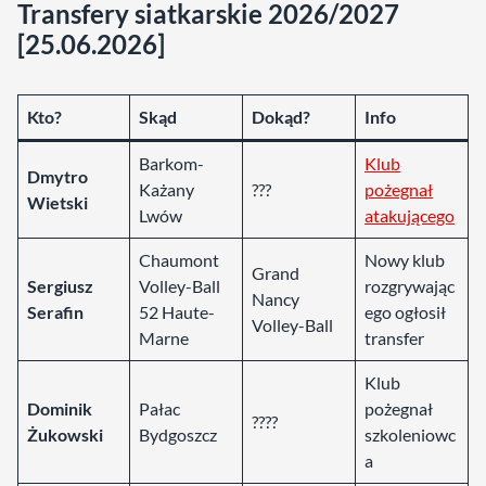
Transfery siatkarskie 2026/2027
[25.06.2026]
Kto?
Skąd
Dokąd?
Info
Barkom-
Klub
Dmytro
Każany
???
pożegnał
Wietski
Lwów
atakującego
Chaumont
Nowy klub
Grand
Sergiusz
Volley-Ball
rozgrywając
Nancy
Serafin
52 Haute-
ego ogłosił
Volley-Ball
Marne
transfer
Klub
Dominik
Pałac
pożegnał
????
Żukowski
Bydgoszcz
szkoleniowc
a