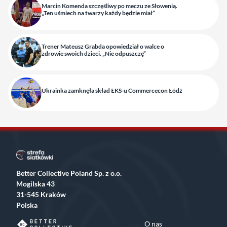
Marcin Komenda szczęśliwy po meczu ze Słowenią.
„Ten uśmiech na twarzy każdy będzie miał”
Trener Mateusz Grabda opowiedział o walce o
zdrowie swoich dzieci. „Nie odpuszczę”
Ukrainka zamknęła skład ŁKS-u Commercecon Łódź
Better Collective Poland Sp. z o.o.
Mogilska 43
31-545 Kraków
Polska
O nas