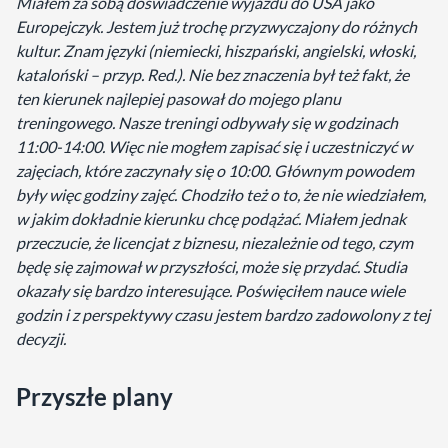
Miałem za sobą doświadczenie wyjazdu do USA jako
Europejczyk. Jestem już trochę przyzwyczajony do różnych
kultur. Znam języki (niemiecki, hiszpański, angielski, włoski,
kataloński – przyp. Red.). Nie bez znaczenia był też fakt, że
ten kierunek najlepiej pasował do mojego planu
treningowego. Nasze treningi odbywały się w godzinach
11:00-14:00. Więc nie mogłem zapisać się i uczestniczyć w
zajęciach, które zaczynały się o 10:00. Głównym powodem
były więc godziny zajęć. Chodziło też o to, że nie wiedziałem,
w jakim dokładnie kierunku chcę podążać. Miałem jednak
przeczucie, że licencjat z biznesu, niezależnie od tego, czym
będę się zajmował w przyszłości, może się przydać. Studia
okazały się bardzo interesujące. Poświęciłem nauce wiele
godzin i z perspektywy czasu jestem bardzo zadowolony z tej
decyzji.
Przyszłe plany