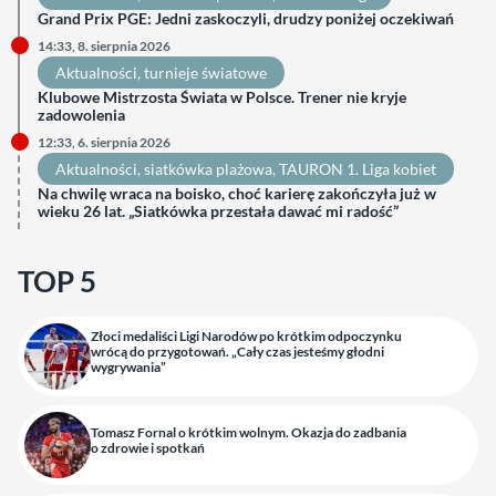
Grand Prix PGE: Jedni zaskoczyli, drudzy poniżej oczekiwań
14:33, 8. sierpnia 2026
Aktualności
, 
turnieje światowe
Klubowe Mistrzosta Świata w Polsce. Trener nie kryje
zadowolenia
12:33, 6. sierpnia 2026
Aktualności
, 
siatkówka plażowa
, 
TAURON 1. Liga kobiet
Na chwilę wraca na boisko, choć karierę zakończyła już w
wieku 26 lat. „Siatkówka przestała dawać mi radość”
TOP 5
Złoci medaliści Ligi Narodów po krótkim odpoczynku
wrócą do przygotowań. „Cały czas jesteśmy głodni
wygrywania”
Tomasz Fornal o krótkim wolnym. Okazja do zadbania
o zdrowie i spotkań