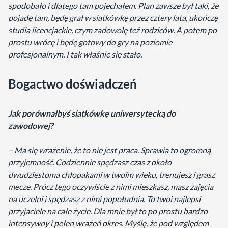
spodobało i dlatego tam pojechałem. Plan zawsze był taki, że
pojadę tam, będę grał w siatkówkę przez cztery lata, ukończę
studia licencjackie, czym zadowolę też rodziców. A potem po
prostu wrócę i będę gotowy do gry na poziomie
profesjonalnym. I tak właśnie się stało.
Bogactwo doświadczeń
Jak porównałbyś siatkówkę uniwersytecką do
zawodowej?
– Ma się wrażenie, że to nie jest praca. Sprawia to ogromną
przyjemność. Codziennie spędzasz czas z około
dwudziestoma chłopakami w twoim wieku, trenujesz i grasz
mecze. Prócz tego oczywiście z nimi mieszkasz, masz zajęcia
na uczelni i spędzasz z nimi popołudnia. To twoi najlepsi
przyjaciele na całe życie. Dla mnie był to po prostu bardzo
intensywny i pełen wrażeń okres. Myślę, że pod względem