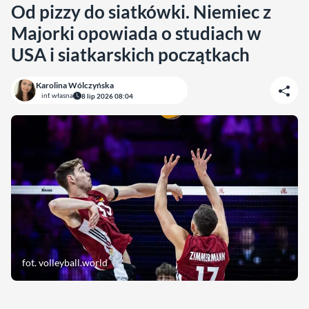
Od pizzy do siatkówki. Niemiec z
Majorki opowiada o studiach w
USA i siatkarskich początkach
Karolina Wólczyńska
inf. własna
8 lip 2026 08:04
fot. volleyball.world