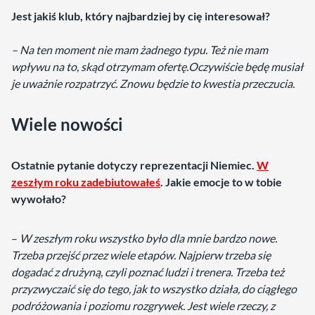
Jest jakiś
klub,
który najbardziej by cię interesował
?
– N
a ten moment nie mam żadnego typu. Też nie mam
wpływu na to, skąd otrzymam ofertę.
Oczywiście będę musiał
je uważnie rozpatrzyć. Z
nowu będzie to kwestia przeczucia.
Wiele nowości
Ostatnie pytanie dotyczy reprezentacji Niemiec.
W
zeszłym roku zadebiutowałeś
. Jakie emocje to w tobie
wywołało?
–
W zeszłym roku wszystko było dla mnie bardzo nowe.
Trzeba przejść przez wiele etapów. Najpierw trzeba się
dogadać z drużyną, czyli poznać ludzi i trenera. Trzeba też
przyzwyczaić się do tego, jak to wszystko działa, do ciągłego
podróżowania i poziomu rozgrywek. Jest wiele rzeczy, z