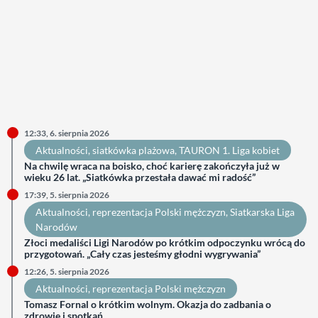
12:33, 6. sierpnia 2026
Aktualności
, 
siatkówka plażowa
, 
TAURON 1. Liga kobiet
Na chwilę wraca na boisko, choć karierę zakończyła już w
wieku 26 lat. „Siatkówka przestała dawać mi radość”
17:39, 5. sierpnia 2026
Aktualności
, 
reprezentacja Polski mężczyzn
, 
Siatkarska Liga
Narodów
Złoci medaliści Ligi Narodów po krótkim odpoczynku wrócą do
przygotowań. „Cały czas jesteśmy głodni wygrywania”
12:26, 5. sierpnia 2026
Aktualności
, 
reprezentacja Polski mężczyzn
Tomasz Fornal o krótkim wolnym. Okazja do zadbania o
zdrowie i spotkań