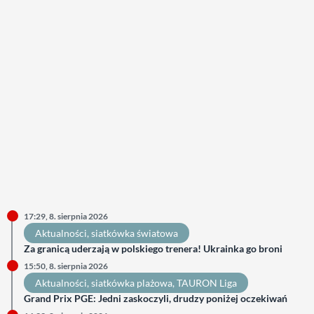
17:29, 8. sierpnia 2026
Aktualności
, 
siatkówka światowa
Za granicą uderzają w polskiego trenera! Ukrainka go broni
15:50, 8. sierpnia 2026
Aktualności
, 
siatkówka plażowa
, 
TAURON Liga
Grand Prix PGE: Jedni zaskoczyli, drudzy poniżej oczekiwań