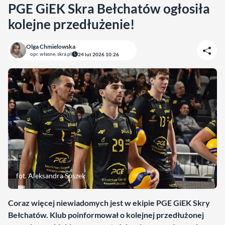
PGE GiEK Skra Bełchatów ogłosiła
kolejne przedłużenie!
Olga Chmielowska
opr. własne, skra.pl
24 lut 2026 10:26
fot. Aleksandra Suszek
Coraz więcej niewiadomych jest w ekipie PGE GiEK Skry
Bełchatów. Klub poinformował o kolejnej przedłużonej