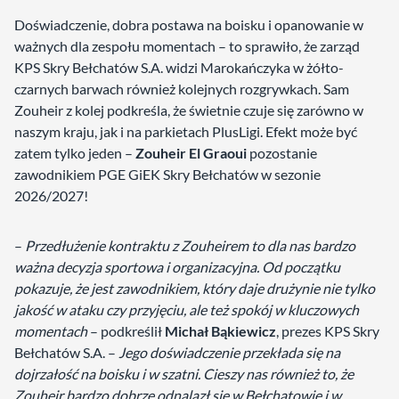
Doświadczenie, dobra postawa na boisku i opanowanie w
ważnych dla zespołu momentach – to sprawiło, że zarząd
KPS Skry Bełchatów S.A. widzi Marokańczyka w żółto-
czarnych barwach również kolejnych rozgrywkach. Sam
Zouheir z kolej podkreśla, że świetnie czuje się zarówno w
naszym kraju, jak i na parkietach PlusLigi. Efekt może być
zatem tylko jeden –
Zouheir El Graoui
pozostanie
zawodnikiem PGE GiEK Skry Bełchatów w sezonie
2026/2027!
–
Przedłużenie kontraktu z Zouheirem to dla nas bardzo
ważna decyzja sportowa i organizacyjna. Od początku
pokazuje, że jest zawodnikiem, który daje drużynie nie tylko
jakość w ataku czy przyjęciu, ale też spokój w kluczowych
momentach
– podkreślił
Michał Bąkiewicz
, prezes KPS Skry
Bełchatów S.A. –
Jego doświadczenie przekłada się na
dojrzałość na boisku i w szatni. Cieszy nas również to, że
Zouheir bardzo dobrze odnalazł się w Bełchatowie i w