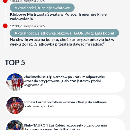
14:33, 8. sierpnia 2026
Aktualności
, 
turnieje światowe
Klubowe Mistrzosta Świata w Polsce. Trener nie kryje
zadowolenia
12:33, 6. sierpnia 2026
Aktualności
, 
siatkówka plażowa
, 
TAURON 1. Liga kobiet
Na chwilę wraca na boisko, choć karierę zakończyła już w
wieku 26 lat. „Siatkówka przestała dawać mi radość”
TOP 5
Złoci medaliści Ligi Narodów po krótkim odpoczynku
wrócą do przygotowań. „Cały czas jesteśmy głodni
wygrywania”
Tomasz Fornal o krótkim wolnym. Okazja do zadbania
o zdrowie i spotkań
Kluby TAURON Ligi Kobiet rozpoczęły przygotowania
do nowego sezonu. Jest kilka braków