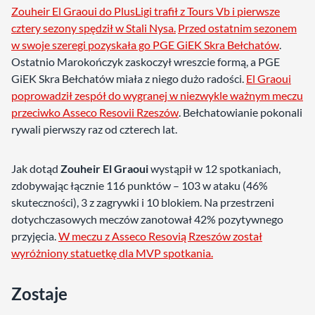
Zouheir El Graoui do PlusLigi trafił z Tours Vb i pierwsze
cztery sezony spędził w Stali Nysa.
Przed ostatnim sezonem
w swoje szeregi pozyskała go PGE GiEK Skra Bełchatów
.
Ostatnio Marokończyk zaskoczył wreszcie formą, a PGE
GiEK Skra Bełchatów miała z niego dużo radości.
El Graoui
poprowadził zespół do wygranej w niezwykle ważnym meczu
przeciwko Asseco Resovii Rzeszów
. Bełchatowianie pokonali
rywali pierwszy raz od czterech lat.
Jak dotąd
Zouheir El Graoui
wystąpił w 12 spotkaniach,
zdobywając łącznie 116 punktów – 103 w ataku (46%
skuteczności), 3 z zagrywki i 10 blokiem. Na przestrzeni
dotychczasowych meczów zanotował 42% pozytywnego
przyjęcia.
W meczu z Asseco Resovią Rzeszów został
wyróżniony statuetkę dla MVP spotkania.
Zostaje