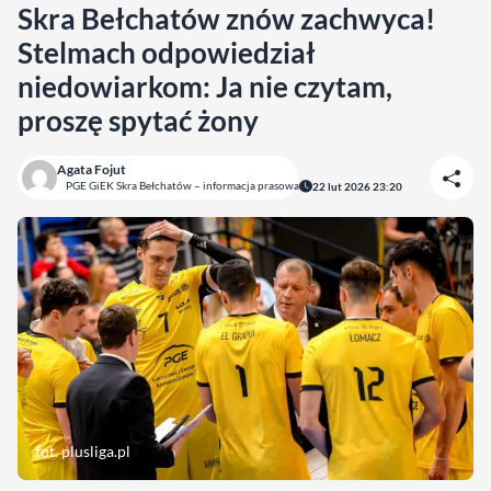
Skra Bełchatów znów zachwyca!
Stelmach odpowiedział
niedowiarkom: Ja nie czytam,
proszę spytać żony
Agata Fojut
PGE GiEK Skra Bełchatów – informacja prasowa
22 lut 2026 23:20
fot. plusliga.pl