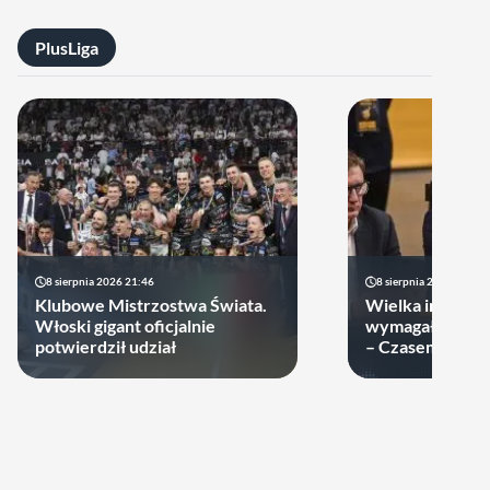
PlusLiga
8 sierpnia 2026 21:46
8 sierpnia 2026 19:22
Klubowe Mistrzostwa Świata.
Wielka impreza
Włoski gigant oficjalnie
wymagała wielk
potwierdził udział
– Czasem warto
swoje ręce