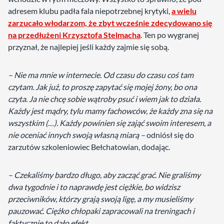
adresem klubu padła fala niepotrzebnej krytyki,
a wielu
zarzucało włodarzom, że zbyt wcześnie zdecydowano się
na przedłużeni Krzysztofa Stelmacha
. Ten po wygranej
przyznał, że najlepiej jeśli każdy zajmie się sobą.
– Nie ma mnie w internecie. Od czasu do czasu coś tam
czytam. Jak już, to proszę zapytać się mojej żony, bo ona
czyta. Ja nie chcę sobie wątroby psuć i wiem jak to działa.
Każdy jest mądry, tylu mamy fachowców, że każdy zna się na
wszystkim (…). Każdy powinien się zająć swoim interesem, a
nie oceniać innych swoją własną miarą –
odniósł się do
zarzutów szkoleniowiec Bełchatowian, dodając.
– Czekaliśmy bardzo długo, aby zacząć grać. Nie graliśmy
dwa tygodnie i to naprawdę jest ciężkie, bo widzisz
przeciwników, którzy grają swoją ligę, a my musieliśmy
pauzować. Ciężko chłopaki zapracowali na treningach i
faktycznie to dało efekt.