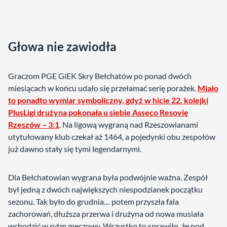
Głowa nie zawiodła
Graczom PGE GiEK Skry Bełchatów po ponad dwóch
miesiącach w końcu udało się przełamać serię porażek.
Miało
to ponadto wymiar symboliczny, gdyż w hicie 22. kolejki
PlusLigi drużyna pokonała u siebie Asseco Resovię
Rzeszów – 3:1
. Na ligową wygraną nad Rzeszowianami
utytułowany klub czekał aż 1464, a pojedynki obu zespołów
już dawno stały się tymi legendarnymi.
Dla Bełchatowian wygrana była podwójnie ważna. Zespół
był jedną z dwóch największych niespodzianek początku
sezonu. Tak było do grudnia… potem przyszła fala
zachorowań, dłuższa przerwa i drużyna od nowa musiała
wchodzić w rytm meczowy. Wszystko to sprawiło, że pod