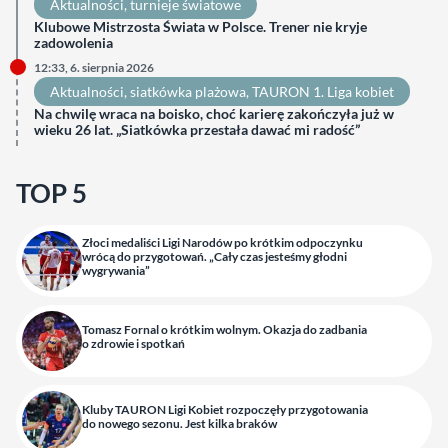
Aktualności
, 
turnieje światowe
Klubowe Mistrzosta Świata w Polsce. Trener nie kryje
zadowolenia
12:33, 6. sierpnia 2026
Aktualności
, 
siatkówka plażowa
, 
TAURON 1. Liga kobiet
Na chwilę wraca na boisko, choć karierę zakończyła już w
wieku 26 lat. „Siatkówka przestała dawać mi radość”
TOP 5
Złoci medaliści Ligi Narodów po krótkim odpoczynku
wrócą do przygotowań. „Cały czas jesteśmy głodni
wygrywania”
Tomasz Fornal o krótkim wolnym. Okazja do zadbania
o zdrowie i spotkań
Kluby TAURON Ligi Kobiet rozpoczęły przygotowania
do nowego sezonu. Jest kilka braków