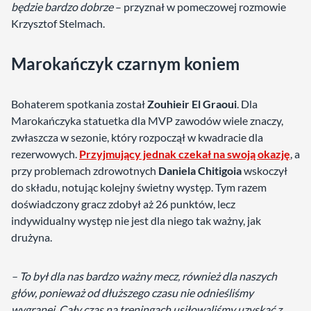
będzie bardzo dobrze
– przyznał w pomeczowej rozmowie
Krzysztof Stelmach.
Marokańczyk czarnym koniem
Bohaterem spotkania został
Zouhieir El Graoui
. Dla
Marokańczyka statuetka dla MVP zawodów wiele znaczy,
zwłaszcza w sezonie, który rozpoczął w kwadracie dla
rezerwowych.
Przyjmujący jednak czekał na swoją okazję
, a
przy problemach zdrowotnych
Daniela Chitigoia
wskoczył
do składu, notując kolejny świetny występ. Tym razem
doświadczony gracz zdobył aż 26 punktów, lecz
indywidualny występ nie jest dla niego tak ważny, jak
drużyna.
– To był dla nas bardzo ważny mecz, również dla naszych
głów, ponieważ od dłuższego czasu nie odnieśliśmy
wygranej. Cały czas na treningach usiłowaliśmy uzyskać z