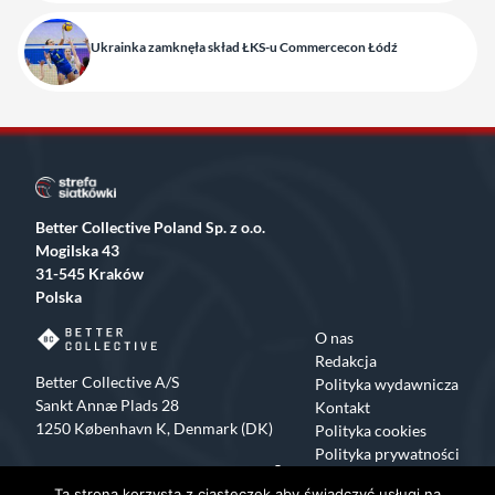
Ukrainka zamknęła skład ŁKS-u Commercecon Łódź
Better Collective Poland Sp. z o.o.
Mogilska 43
31-545 Kraków
Polska
O nas
Redakcja
Better Collective A/S
Polityka wydawnicza
Sankt Annæ Plads 28
Kontakt
1250 København K, Denmark (DK)
Polityka cookies
Polityka prywatności
Facebook
X
Instagram
TikTok
Ta strona korzysta z ciasteczek aby świadczyć usługi na