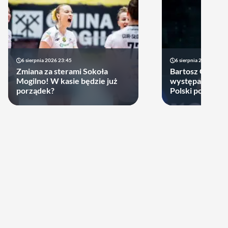
6 sierpnia 2026 23:45
6 sierpnia 2026 17:40
Zmiana za sterami Sokoła
Bartosz Gomułk
Mogilno! W kasie będzie już
występach w re
porządek?
Polski podjął de
zagra w najbliż