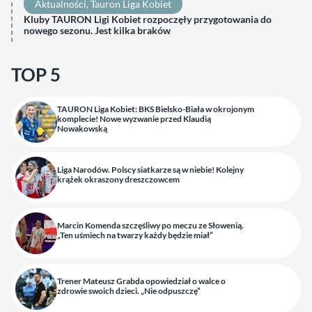
Aktualności
, 
Tauron Liga Kobiet
Kluby TAURON Ligi Kobiet rozpoczęły przygotowania do
nowego sezonu. Jest kilka braków
TOP 5
TAURON Liga Kobiet: BKS Bielsko-Biała w okrojonym
komplecie! Nowe wyzwanie przed Klaudią
Nowakowską
Liga Narodów. Polscy siatkarze są w niebie! Kolejny
krążek okraszony dreszczowcem
Marcin Komenda szczęśliwy po meczu ze Słowenią.
„Ten uśmiech na twarzy każdy będzie miał”
Trener Mateusz Grabda opowiedział o walce o
zdrowie swoich dzieci. „Nie odpuszczę”