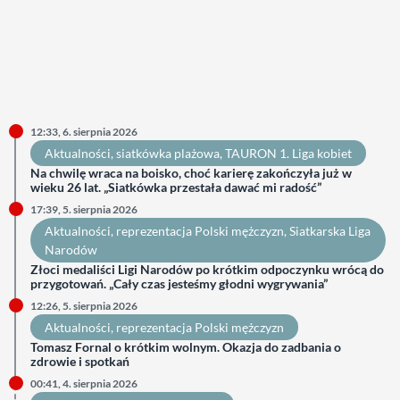
12:33, 6. sierpnia 2026
Aktualności
, 
siatkówka plażowa
, 
TAURON 1. Liga kobiet
Na chwilę wraca na boisko, choć karierę zakończyła już w
wieku 26 lat. „Siatkówka przestała dawać mi radość”
17:39, 5. sierpnia 2026
Aktualności
, 
reprezentacja Polski mężczyzn
, 
Siatkarska Liga
Narodów
Złoci medaliści Ligi Narodów po krótkim odpoczynku wrócą do
przygotowań. „Cały czas jesteśmy głodni wygrywania”
12:26, 5. sierpnia 2026
Aktualności
, 
reprezentacja Polski mężczyzn
Tomasz Fornal o krótkim wolnym. Okazja do zadbania o
zdrowie i spotkań
00:41, 4. sierpnia 2026