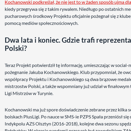
Kochanowski podkreślał, że nie jest to w żaden sposób ujma dl
kiedy przegrywa się z takim rywalem. Niedługo po ostatnich m
pucharowych środkowy Projektu oficjalnie pożegnał się z klub
pomocą mediów społecznościowych.
Dwa lata i koniec. Gdzie trafi reprezent
Polski?
Teraz Projekt potwierdził tę informację, umieszczając w social
pożegnanie Jakuba Kochanowskiego. Klub przypomniał, że ow
współpracy Projektu i Kochanowskiego są dwa brązowe medal
mistrzostw Polski, a także wspomniany już udział w finałowym 
Ligi Mistrzów w Turynie.
Kochanowski ma już spore doświadczenie zebrane przez kilka 
boiskach PlusLigi. Po nauce w SMS-ie PZPS Spała przeniósł się
Indykpolu AZS Olsztyn (2016-2018), kolejne dwa sezonu spędz
Bełchatów. W okresie pandemii przez rok był zawodnikiem ZA