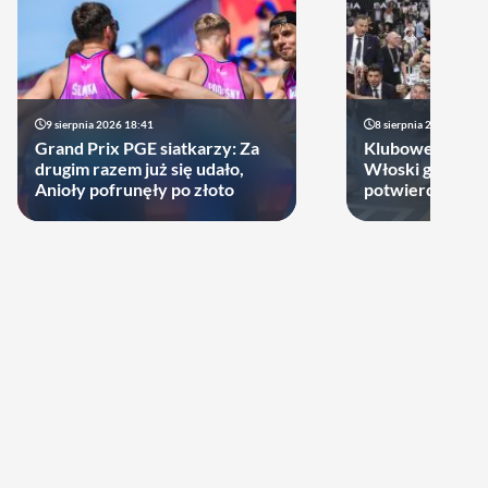
9 sierpnia 2026 18:41
8 sierpnia 2026 21:46
Grand Prix PGE siatkarzy: Za
Klubowe Mistrz
drugim razem już się udało,
Włoski gigant of
Anioły pofrunęły po złoto
potwierdził udz