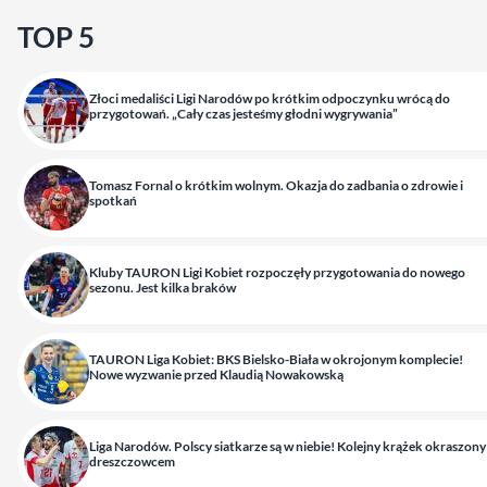
TOP 5
Złoci medaliści Ligi Narodów po krótkim odpoczynku wrócą do
przygotowań. „Cały czas jesteśmy głodni wygrywania”
Tomasz Fornal o krótkim wolnym. Okazja do zadbania o zdrowie i
spotkań
Kluby TAURON Ligi Kobiet rozpoczęły przygotowania do nowego
sezonu. Jest kilka braków
TAURON Liga Kobiet: BKS Bielsko-Biała w okrojonym komplecie!
Nowe wyzwanie przed Klaudią Nowakowską
Liga Narodów. Polscy siatkarze są w niebie! Kolejny krążek okraszony
dreszczowcem