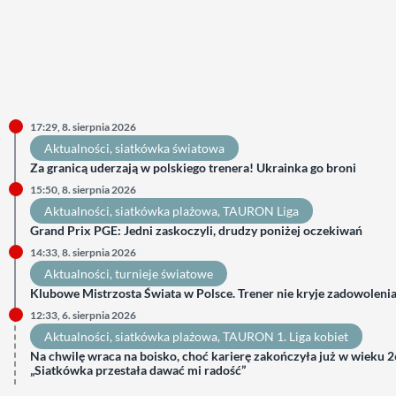
17:29, 8. sierpnia 2026
Aktualności
, 
siatkówka światowa
Za granicą uderzają w polskiego trenera! Ukrainka go broni
15:50, 8. sierpnia 2026
Aktualności
, 
siatkówka plażowa
, 
TAURON Liga
Grand Prix PGE: Jedni zaskoczyli, drudzy poniżej oczekiwań
14:33, 8. sierpnia 2026
Aktualności
, 
turnieje światowe
Klubowe Mistrzosta Świata w Polsce. Trener nie kryje zadowoleni
12:33, 6. sierpnia 2026
Aktualności
, 
siatkówka plażowa
, 
TAURON 1. Liga kobiet
Na chwilę wraca na boisko, choć karierę zakończyła już w wieku 26
„Siatkówka przestała dawać mi radość”