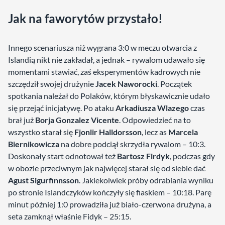
Jak na faworytów przystało!
Innego scenariusza niż wygrana 3:0 w meczu otwarcia z
Islandią nikt nie zakładał, a jednak – rywalom udawało się
momentami stawiać, zaś eksperymentów kadrowych nie
szczędził swojej drużynie
Jacek Naworocki
. Początek
spotkania należał do Polaków, którym błyskawicznie udało
się przejąć inicjatywę. Po ataku
Arkadiusza Wlazego
czas
brał już
Borja Gonzalez Vicente
. Odpowiedzieć na to
wszystko starał się
Fjonlir Halldorsson
, lecz as
Marcela
Biernikowicza
na dobre podciął skrzydła rywalom – 10:3.
Doskonały start odnotował też
Bartosz Firdyk
, podczas gdy
w obozie przeciwnym jak najwięcej starał się od siebie dać
Agust Sigurfinnsson
. Jakiekolwiek próby odrabiania wyniku
po stronie Islandczyków kończyły się fiaskiem – 10:18. Parę
minut później 1:0 prowadziła już biało-czerwona drużyna, a
seta zamknął właśnie Fidyk – 25:15.