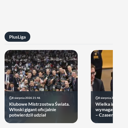
PlusLiga
8 sierpnia 2026 21:46
8 sierpnia 2026 19:22
Klubowe Mistrzostwa Świata.
Wielka impreza
Włoski gigant oficjalnie
wymagała wielk
potwierdził udział
– Czasem warto
swoje ręce