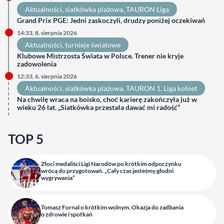
Aktualności
, 
siatkówka plażowa
, 
TAURON Liga
Grand Prix PGE: Jedni zaskoczyli, drudzy poniżej oczekiwań
14:33, 8. sierpnia 2026
Aktualności
, 
turnieje światowe
Klubowe Mistrzosta Świata w Polsce. Trener nie kryje
zadowolenia
12:33, 6. sierpnia 2026
Aktualności
, 
siatkówka plażowa
, 
TAURON 1. Liga kobiet
Na chwilę wraca na boisko, choć karierę zakończyła już w
wieku 26 lat. „Siatkówka przestała dawać mi radość”
TOP 5
Złoci medaliści Ligi Narodów po krótkim odpoczynku
wrócą do przygotowań. „Cały czas jesteśmy głodni
wygrywania”
Tomasz Fornal o krótkim wolnym. Okazja do zadbania
o zdrowie i spotkań