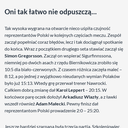
Oni tak łatwo nie odpuszczą…
Tak wysoka wygrana na otwarcie nieco uśpiła czujność
reprezentantów Polski w kolejnych częściach meczu. Zespół
zaczął popełniać coraz błędów, lecz i tak dociągnął spotkanie
do końca. Wraz z początkiem drugiego seta stawiać zaczął się
Simon Gregorsson
. Zaczął on wspierać Sigurfinnssona,
niemniej po dwóch asach z rzędu Biernikowicza zrobiło się
10:5 dla biało-czerwonych. Z czasem różnica zaczęła maleć –
8:12, a po jednej z wyjątkowo nieudanych wymian Polaków
było już 15:13. Wtedy grę przerwał trener Nawrocki.
Całkiem dobrą zmianę dał
Karol Leppert
– 20:15. W
końcówce parę oczek dołożył
Arkadiusz Wlazły
, a z ławki
wszedł również
Adam Małecki
. Pewny finisz dał
reprezentantom Polski prowadzenie 2:0 – 25:20.
Jeszcze bardziej szarpana była trzecia partia. Szkoleniowiec