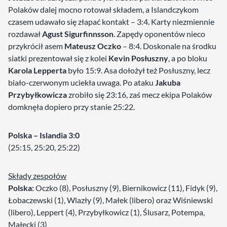
Polaków dalej mocno rotował składem, a Islandczykom
czasem udawało się złapać kontakt – 3:4. Karty niezmiennie
rozdawał
Agust Sigurfinnsson
. Zapędy oponentów nieco
przykrócił asem
Mateusz Oczko
– 8:4. Doskonale na środku
siatki prezentował się z kolei
Kevin Posłuszny
, a po bloku
Karola Lepperta
było 15:9. Asa dołożył też Posłuszny, lecz
biało-czerwonym uciekła uwaga. Po ataku
Jakuba
Przybyłkowicza
zrobiło się 23:16, zaś mecz ekipa Polaków
domknęła dopiero przy stanie 25:22.
Polska – Islandia 3:0
(25:15, 25:20, 25:22)
Składy zespołów
Polska:
Oczko (8), Posłuszny (9), Biernikowicz (11), Fidyk (9),
Łobaczewski (1), Wlazły (9), Małek (libero) oraz Wiśniewski
(libero), Leppert (4), Przybyłkowicz (1), Ślusarz, Potempa,
Małecki (3)