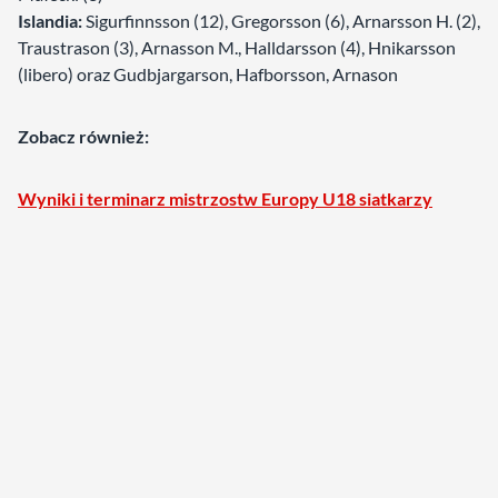
Islandia:
Sigurfinnsson (12), Gregorsson (6), Arnarsson H. (2),
Traustrason (3), Arnasson M., Halldarsson (4), Hnikarsson
(libero) oraz Gudbjargarson, Hafborsson, Arnason
Zobacz również:
Wyniki i terminarz mistrzostw Europy U18 siatkarzy