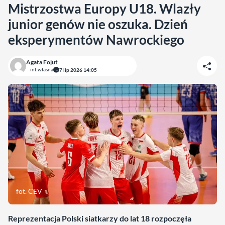
Mistrzostwa Europy U18. Wlazły
junior genów nie oszuka. Dzień
eksperymentów Nawrockiego
Agata Fojut
inf. własna
7 lip 2026 14:05
fot. CEV
Reprezentacja Polski siatkarzy do lat 18 rozpoczęła