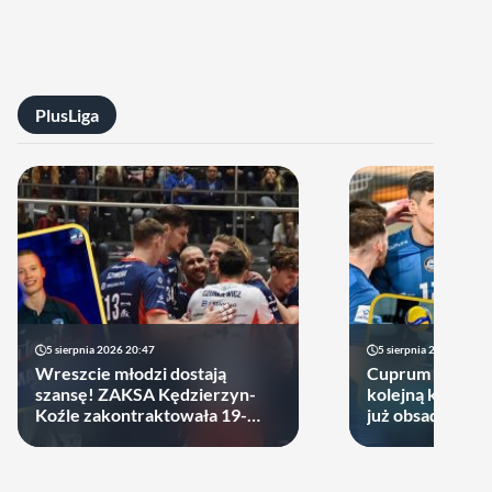
PlusLiga
5 sierpnia 2026 20:47
5 sierpnia 2026 14:44
Wreszcie młodzi dostają
Cuprum Stilon 
szansę! ZAKSA Kędzierzyn-
kolejną kartę! P
Koźle zakontraktowała 19-
już obsadzona
latka