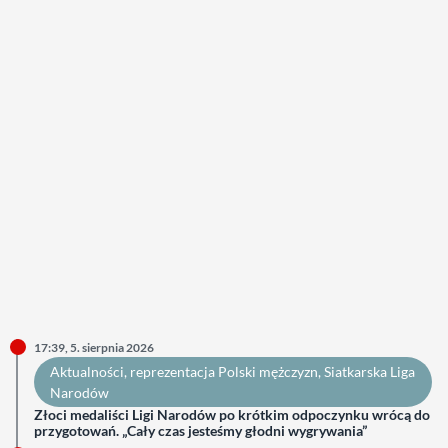
17:39, 5. sierpnia 2026
Aktualności
, 
reprezentacja Polski mężczyzn
, 
Siatkarska Liga
Narodów
Złoci medaliści Ligi Narodów po krótkim odpoczynku wrócą do
przygotowań. „Cały czas jesteśmy głodni wygrywania”