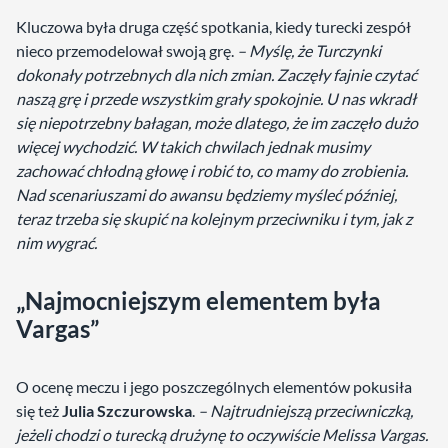
Kluczowa była druga część spotkania, kiedy turecki zespół
nieco przemodelował swoją grę.
– Myślę, że Turczynki
dokonały potrzebnych dla nich zmian. Zaczęły fajnie czytać
naszą grę i przede wszystkim grały spokojnie. U nas wkradł
się niepotrzebny bałagan, może dlatego, że im zaczęło dużo
więcej wychodzić. W takich chwilach jednak musimy
zachować chłodną głowę i robić to, co mamy do zrobienia.
Nad scenariuszami do awansu będziemy myśleć później,
teraz trzeba się skupić na kolejnym przeciwniku i tym, jak z
nim wygrać.
„Najmocniejszym elementem była
Vargas”
O ocenę meczu i jego poszczególnych elementów pokusiła
się też
Julia Szczurowska
.
– Najtrudniejszą przeciwniczką,
jeżeli chodzi o turecką drużynę to oczywiście Melissa Vargas.