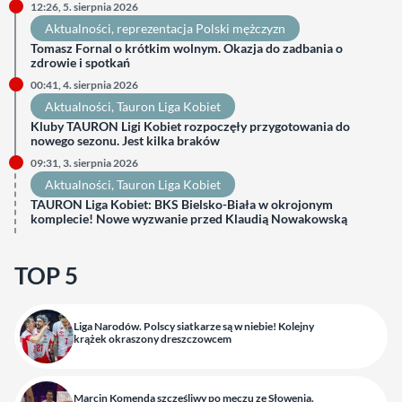
12:26, 5. sierpnia 2026
Aktualności
, 
reprezentacja Polski mężczyzn
Tomasz Fornal o krótkim wolnym. Okazja do zadbania o
zdrowie i spotkań
00:41, 4. sierpnia 2026
Aktualności
, 
Tauron Liga Kobiet
Kluby TAURON Ligi Kobiet rozpoczęły przygotowania do
nowego sezonu. Jest kilka braków
09:31, 3. sierpnia 2026
Aktualności
, 
Tauron Liga Kobiet
TAURON Liga Kobiet: BKS Bielsko-Biała w okrojonym
komplecie! Nowe wyzwanie przed Klaudią Nowakowską
TOP 5
Liga Narodów. Polscy siatkarze są w niebie! Kolejny
krążek okraszony dreszczowcem
Marcin Komenda szczęśliwy po meczu ze Słowenią.