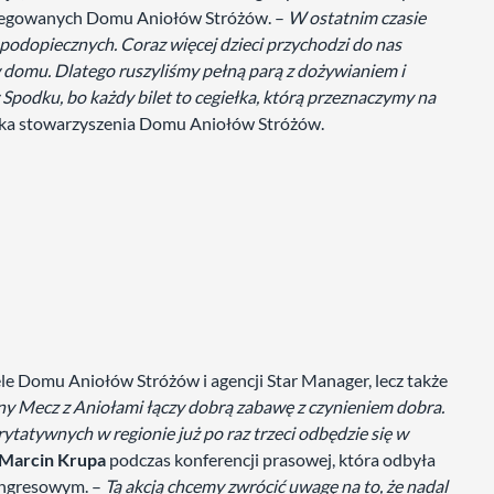
rotegowanych Domu Aniołów Stróżów. –
W ostatnim czasie
 podopiecznych. Coraz więcej dzieci przychodzi do nas
w domu. Dlatego ruszyliśmy pełną parą z dożywianiem i
podku, bo każdy bilet to cegiełka, którą przeznaczymy na
ska stowarzyszenia Domu Aniołów Stróżów.
ele Domu Aniołów Stróżów i agencji Star Manager, lecz także
 Mecz z Aniołami łączy dobrą zabawę z czynieniem dobra.
rytatywnych w regionie już po raz trzeci odbędzie się w
Marcin Krupa
podczas konferencji prasowej, która odbyła
ongresowym. –
Tą akcją chcemy zwrócić uwagę na to, że nadal