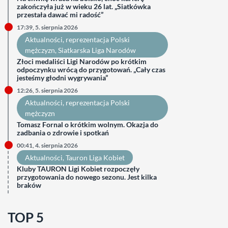
zakończyła już w wieku 26 lat. „Siatkówka
przestała dawać mi radość”
17:39, 5. sierpnia 2026
Aktualności
, 
reprezentacja Polski
mężczyzn
, 
Siatkarska Liga Narodów
Złoci medaliści Ligi Narodów po krótkim
odpoczynku wrócą do przygotowań. „Cały czas
jesteśmy głodni wygrywania”
12:26, 5. sierpnia 2026
Aktualności
, 
reprezentacja Polski
mężczyzn
Tomasz Fornal o krótkim wolnym. Okazja do
zadbania o zdrowie i spotkań
00:41, 4. sierpnia 2026
Aktualności
, 
Tauron Liga Kobiet
Kluby TAURON Ligi Kobiet rozpoczęły
przygotowania do nowego sezonu. Jest kilka
braków
TOP 5