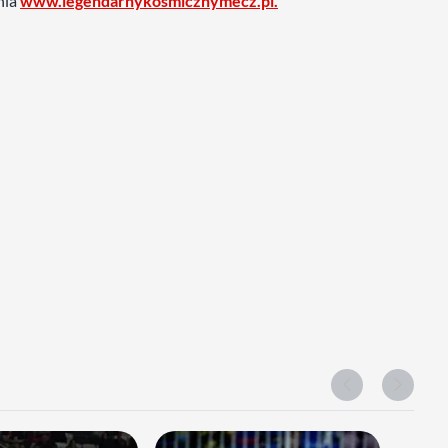
nia
www.legendarnykosmicznymecz.pl.