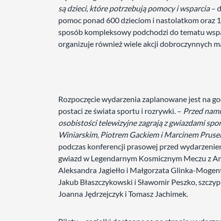
są dzieci, które potrzebują pomocy i wsparcia
– d
pomoc ponad 600 dzieciom i nastolatkom oraz 1
sposób kompleksowy podchodzi do tematu wspa
organizuje również wiele akcji dobroczynnych m
Rozpoczęcie wydarzenia zaplanowane jest na g
postaci ze świata sportu i rozrywki. –
Przed nami
osobistości telewizyjne zagrają z gwiazdami sp
Winiarskim, Piotrem Gackiem i Marcinem Pruse
podczas konferencji prasowej przed wydarzeniem
gwiazd w Legendarnym Kosmicznym Meczu z Anioł
Aleksandra Jagiełło i Małgorzata Glinka-Mogent
Jakub Błaszczykowski i Sławomir Peszko, szczypi
Joanna Jędrzejczyk i Tomasz Jachimek.