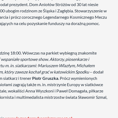
odał prezydent. Dom Aniołów Stróżów od 30 lat niesie
00 ubogim rodzinom ze Śląska i Zagłębia. Stowarzyszenie w
rcia i prócz corocznego Legendarnego Kosmicznego Meczu
ających na celu pozyskanie funduszy na doraźną pomoc.
odzinę 18:00. Wówczas na parkiet wybiegną znakomite
 wspaniałe sportowe show. Aktorzy, piosenkarze i
ortu m. in. siatkarzami: Mariuszem Wlazłym, Michałem
m, który zawsze kochał grać w katowickim Spodku
– dodał
 siatkarz i trener
Piotr Gruszka
. Prócz wymienionych
ami zagrają także m. in. mistrzynie Europy w siatkówce
ale, wokaliści Anna Wyszkoni i Paweł Domagała, piłkarze
ornista i multimedalista mistrzostw świata Sławomir Szmal,