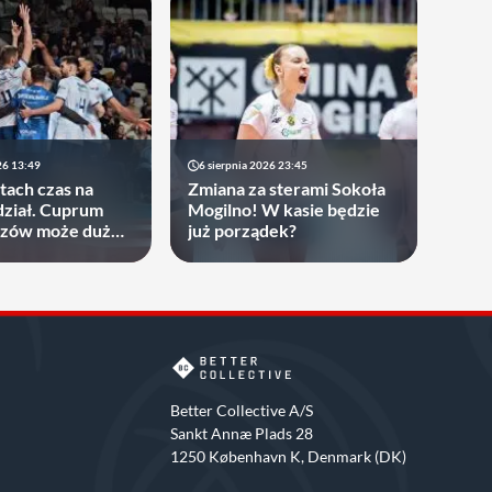
26 13:49
6 sierpnia 2026 23:45
atach czas na
Zmiana za sterami Sokoła
ział. Cuprum
Mogilno! W kasie będzie
rzów może dużo
już porządek?
Better Collective A/S
Sankt Annæ Plads 28
1250 København K, Denmark (DK)