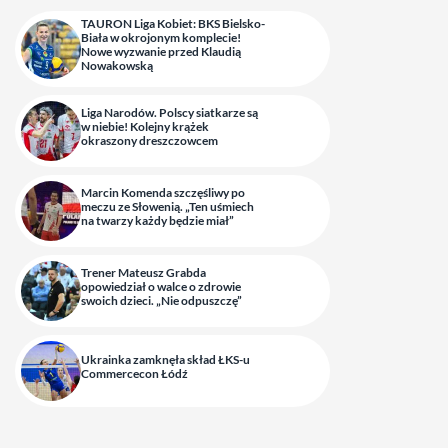
TAURON Liga Kobiet: BKS Bielsko-
Biała w okrojonym komplecie!
Nowe wyzwanie przed Klaudią
Nowakowską
Liga Narodów. Polscy siatkarze są
w niebie! Kolejny krążek
okraszony dreszczowcem
Marcin Komenda szczęśliwy po
meczu ze Słowenią. „Ten uśmiech
na twarzy każdy będzie miał”
Trener Mateusz Grabda
opowiedział o walce o zdrowie
swoich dzieci. „Nie odpuszczę”
Ukrainka zamknęła skład ŁKS-u
Commercecon Łódź