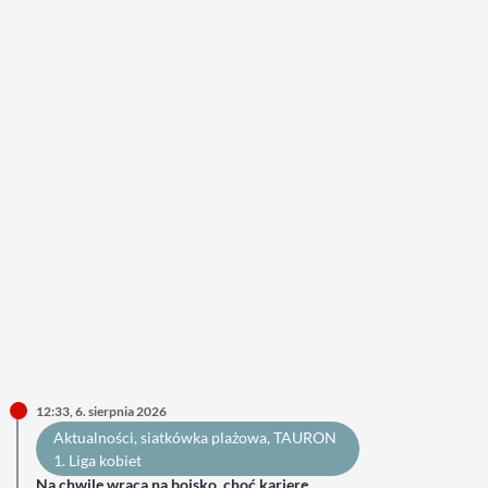
12:33, 6. sierpnia 2026
Aktualności
, 
siatkówka plażowa
, 
TAURON
1. Liga kobiet
Na chwilę wraca na boisko, choć karierę