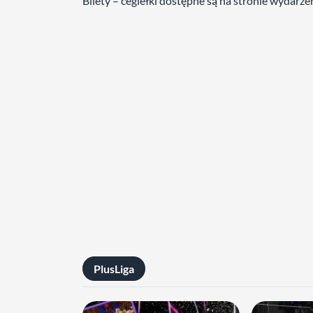
Bilety – cegiełki dostępne są na stronie wydarze
PlusLiga