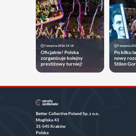
7 sierpnia 2026 14:18
7 sierpnia 20
Oficjalnie! Polska
Po kilku l
zorganizuje kolejny
nowy rozd
prestiżowy turniej!
Stilon Go
zyskać
Better Collective Poland Sp. z o.o.
Mogilska 43
31-545 Kraków
Polska