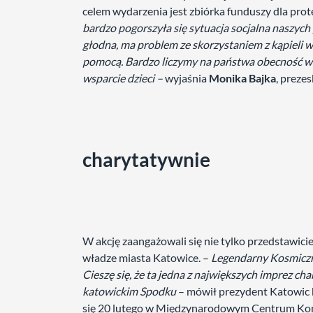
celem wydarzenia jest zbiórka funduszy dla p
bardzo pogorszyła się sytuacja socjalna naszych
głodna, ma problem ze skorzystaniem z kąpieli 
pomocą. Bardzo liczymy na państwa obecność w S
wsparcie dzieci –
wyjaśnia
Monika Bajka
, preze
charytatywnie
W akcję zaangażowali się nie tylko przedstawici
władze miasta Katowice. –
Legendarny Kosmiczny
Cieszę się, że ta jedna z największych imprez cha
katowickim Spodku
– mówił prezydent Katowic
się 20 lutego w Międzynarodowym Centrum K