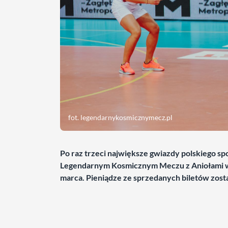
fot. legendarnykosmicznymecz.pl
Po raz trzeci największe gwiazdy polskiego s
Legendarnym Kosmicznym Meczu z Aniołami w 
marca. Pieniądze ze sprzedanych biletów zosta