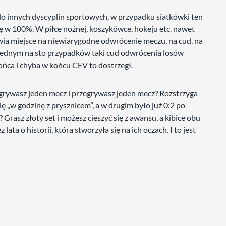
 do innych dyscyplin sportowych, w przypadku siatkówki ten
sę w 100%. W piłce nożnej, koszykówce, hokeju etc. nawet
wia miejsce na niewiarygodne odwrócenie meczu, na cud, na
w jednym na sto przypadków taki cud odwrócenia losów
końca i chyba w końcu CEV to dostrzegł.
grywasz jeden mecz i przegrywasz jeden mecz? Rozstrzyga
ię „w godzinę z prysznicem”, a w drugim było już 0:2 po
rasz złoty set i możesz cieszyć się z awansu, a kibice obu
ata o historii, która stworzyła się na ich oczach. I to jest