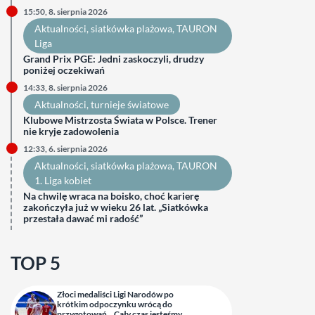
15:50, 8. sierpnia 2026
Aktualności
, 
siatkówka plażowa
, 
TAURON
Liga
Grand Prix PGE: Jedni zaskoczyli, drudzy
poniżej oczekiwań
14:33, 8. sierpnia 2026
Aktualności
, 
turnieje światowe
Klubowe Mistrzosta Świata w Polsce. Trener
nie kryje zadowolenia
12:33, 6. sierpnia 2026
Aktualności
, 
siatkówka plażowa
, 
TAURON
1. Liga kobiet
Na chwilę wraca na boisko, choć karierę
zakończyła już w wieku 26 lat. „Siatkówka
przestała dawać mi radość”
TOP 5
Złoci medaliści Ligi Narodów po
krótkim odpoczynku wrócą do
przygotowań. „Cały czas jesteśmy