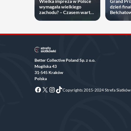
Wielka impreza w Polsce
Grand Pri
wymagała wielkiego
dzień fin
zachodu? – Czasem warto
Bełchatow
brać sprawy w swoje ręce
niepokona
Better Collective Poland Sp. z o.o.
Mogilska 43
31-545 Kraków
Polska
Facebook
X
Instagram
TikTok
Copyrights 2015-2024 Strefa Siatkówk