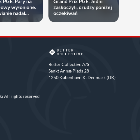
x PGE. Pary na
Grand Prix PGE: Jedni
ałowy wyłonione.
zaskoczyli, drudzy poniżej
ianie nadal
oczekiwań
ni.
Better Collective A/S
Sankt Annæ Plads 28
1250 København K, Denmark (DK)
i All rights reserved