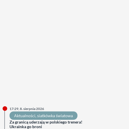
17:29, 8. sierpnia 2026
Aktualności
, 
siatkówka światowa
Za granicą uderzają w polskiego trenera!
Ukrainka go broni