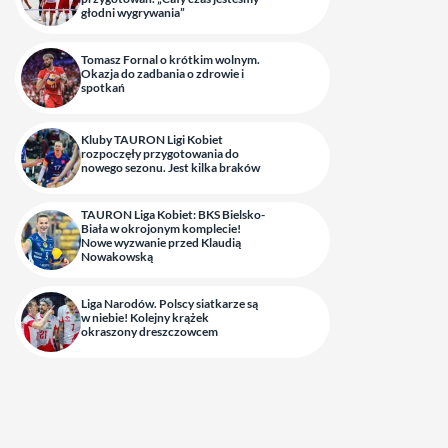
głodni wygrywania”
Tomasz Fornal o krótkim wolnym.
Okazja do zadbania o zdrowie i
spotkań
Kluby TAURON Ligi Kobiet
rozpoczęły przygotowania do
nowego sezonu. Jest kilka braków
TAURON Liga Kobiet: BKS Bielsko-
Biała w okrojonym komplecie!
Nowe wyzwanie przed Klaudią
Nowakowską
Liga Narodów. Polscy siatkarze są
w niebie! Kolejny krążek
okraszony dreszczowcem