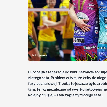
fot. cev.eu
Europejska federacja od kilku sezonów forsuj
złotego seta. Problem w tym, że żeby do nieg
fazy pucharowej. Trzeba to jeszcze było zrob
tym. Teraz niezależnie od wyniku setowego me
kolejny drugiej – i tak zagramy złotego seta.