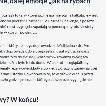
e, dalej emocje „jak na rybach”
a faza to ta, w której już nie ma miejsca na kalkulacje – jest
ne od początku Puchar CEV i Puchar Challenge, a po fazie
ież rozstrzygnięcia zapadają za pomocą play-off. Niestety
cie, w którym powinny…
amin, który do niego doprowadzał. Jeżeli jedna z drużyn
, aby doprowadzić do złotego seta musiał wygrać rewanż
owadzało to do sytuacji, w których w rewanżu zwycięzca
zie można było iść do domu. Wielokrotnie oglądaliśmy
biegały rezerwowe składy albo kiedy z drużyny zapewniającej
uż dalej istotny. Powodowało to, że widzowie w hali i przed
zeszło godzinę meczem, którego dalsze rozstrzygnięcie nie
wy? W końcu!