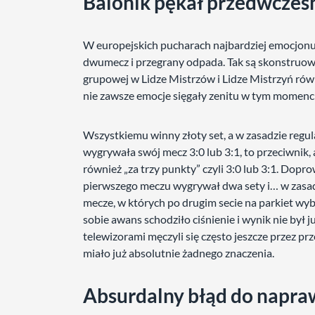
Balonik pękał przedwcześni
W europejskich pucharach najbardziej emocjonując
dwumecz i przegrany odpada. Tak są skonstruowa
grupowej w Lidze Mistrzów i Lidze Mistrzyń równ
nie zawsze emocje sięgały zenitu w tym momen
Wszystkiemu winny złoty set, a w zasadzie regul
wygrywała swój mecz 3:0 lub 3:1, to przeciwnik
również „za trzy punkty” czyli 3:0 lub 3:1. Dopr
pierwszego meczu wygrywał dwa sety i… w zasad
mecze, w których po drugim secie na parkiet wy
sobie awans schodziło ciśnienie i wynik nie był j
telewizorami męczyli się często jeszcze przez pr
miało już absolutnie żadnego znaczenia.
Absurdalny błąd do napra