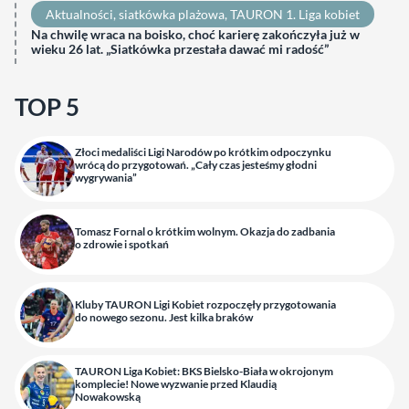
Aktualności
, 
siatkówka plażowa
, 
TAURON 1. Liga kobiet
Na chwilę wraca na boisko, choć karierę zakończyła już w
wieku 26 lat. „Siatkówka przestała dawać mi radość”
TOP 5
Złoci medaliści Ligi Narodów po krótkim odpoczynku
wrócą do przygotowań. „Cały czas jesteśmy głodni
wygrywania”
Tomasz Fornal o krótkim wolnym. Okazja do zadbania
o zdrowie i spotkań
Kluby TAURON Ligi Kobiet rozpoczęły przygotowania
do nowego sezonu. Jest kilka braków
TAURON Liga Kobiet: BKS Bielsko-Biała w okrojonym
komplecie! Nowe wyzwanie przed Klaudią
Nowakowską