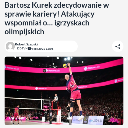
Bartosz Kurek zdecydowanie w
sprawie kariery! Atakujący
wspomniał o… igrzyskach
olimpijskich
Robert Szapski
DDTVN
4 cze 2026 12:06
fot. Alamy