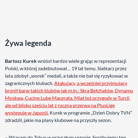
Żywa legenda
Bartosz Kurek
wniósł bardzo wiele grając w reprezentacji
Polski, w której zadebiutował… 19 lat temu. Siatkarz przez
lata zdobył „worek” medali, a także nie bał się ryzykować w
zagranicznych klubach.
Atakujący, a wcześniej przyjmujący
bronił barw takich klubów jak m.in.: Skra Bełchatów, Dynamo
Moskwa, Cucine Lube Macerata. Miał też przygody w Turcji,
ale od blisko sześciu lat z roczną przerwą na PlusLigę
występuje w Japonii.
Kurek w programie „Dzień Dobry TVN”
zdradził, jakie ma plany klubowe na przyszły sezon.
– Wracam do Tokyo w przyszłym sezonie. Spróbujemy ten