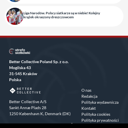
Liga Narodów. Polscy siatkarze są w niebie! Kolejny
krążek okraszony dreszczowcem
Better Collective Poland Sp. z o.o.
Mogilska 43
31-545 Kraków
Polska
O nas
Redakcja
Better Collective A/S
Polityka wydawnicza
Sankt Annæ Plads 28
Kontakt
1250 København K, Denmark (DK)
Polityka cookies
Polityka prywatności
Facebook
X
Instagram
TikTok