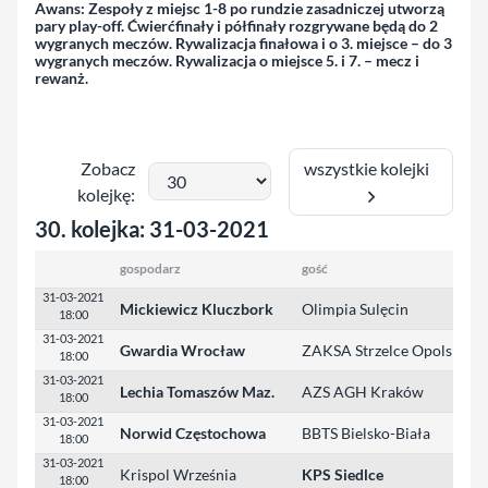
Awans:
Zespoły z miejsc 1-8 po rundzie zasadniczej utworzą
pary play-off. Ćwierćfinały i półfinały rozgrywane będą do 2
wygranych meczów. Rywalizacja finałowa i o 3. miejsce – do 3
wygranych meczów. Rywalizacja o miejsce 5. i 7. – mecz i
rewanż.
wszystkie kolejki
Zobacz
kolejkę:
30. kolejka: 31-03-2021
gospodarz
gość
31-03-2021
Mickiewicz Kluczbork
Olimpia Sulęcin
18:00
31-03-2021
Gwardia Wrocław
ZAKSA Strzelce Opolskie
18:00
31-03-2021
Lechia Tomaszów Maz.
AZS AGH Kraków
18:00
31-03-2021
Norwid Częstochowa
BBTS Bielsko-Biała
18:00
31-03-2021
Krispol Września
KPS Siedlce
18:00