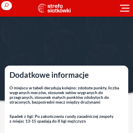
Przejdź
Search
do
treści
Strona główna
»
Ligi polskie
»
sezon 2020/2021
»
I liga M
»
runda
zasadnicza
runda zasadnicza
Dodatkowe informacje
O miejscu w tabeli decydują kolejno:
zdobyte punkty, liczba
wygranych meczów, stosunek setów wygranych do
przegranych, stosunek małych punktów zdobytych do
straconych, bezpośredni mecz między drużynami
Spadek z ligi:
Po zakończeniu rundy zasadniczej zespoły
z miejsc 13-15 spadają do II ligi mężczyzn