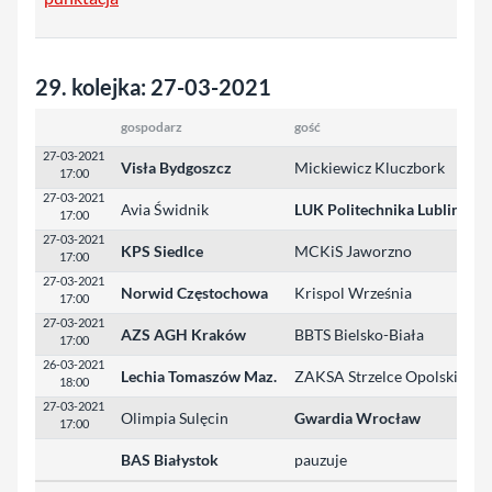
29. kolejka: 27-03-2021
gospodarz
gość
w
27-03-2021
Visła Bydgoszcz
Mickiewicz Kluczbork
3
17:00
27-03-2021
Avia Świdnik
LUK Politechnika Lublin
0
17:00
27-03-2021
KPS Siedlce
MCKiS Jaworzno
3
17:00
27-03-2021
Norwid Częstochowa
Krispol Września
3
17:00
27-03-2021
AZS AGH Kraków
BBTS Bielsko-Biała
3
17:00
26-03-2021
Lechia Tomaszów Maz.
ZAKSA Strzelce Opolskie
3
18:00
27-03-2021
Olimpia Sulęcin
Gwardia Wrocław
2
17:00
BAS Białystok
pauzuje