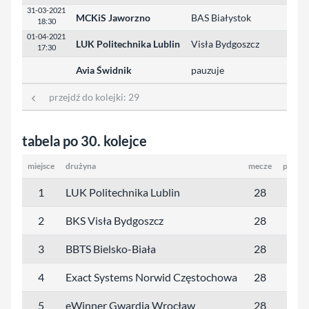
31-03-2021
MCKiS Jaworzno
BAS Białystok
18:30
01-04-2021
LUK Politechnika Lublin
Visła Bydgoszcz
17:30
Avia Świdnik
pauzuje
przejdź do kolejki:
29
tabela po 30. kolejce
miejsce
drużyna
mecze
punkt
1
LUK Politechnika Lublin
28
74
2
BKS Visła Bydgoszcz
28
70
3
BBTS Bielsko-Biała
28
66
4
Exact Systems Norwid Częstochowa
28
54
5
eWinner Gwardia Wrocław
28
51