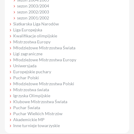
sezon 2003/2004
sezon 2002/2003
sezon 2001/2002
Siatkarska Liga Narodów
Liga Europejska
Kwalifikacje olimpijskie
Mistrzostwa Europy
Młodzieżowe Mistrzostwa Świata
Ligi zagraniczne
Młodzieżowe Mistrzostwa Europy
Uniwersjada
Europejskie puchary
Puchar Polski
Młodzieżowe Mistrzostwa Polski
Mistrzostwa świata
Igrzyska Olimpijskie
Klubowe Mistrzostwa Świata
Puchar Świata
Puchar Wielkich Mistrzów
Akademickie MP
Inne turnieje towarzyskie