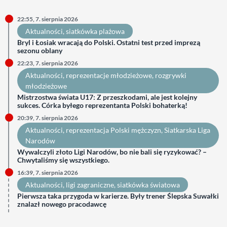
22:55, 7. sierpnia 2026
Aktualności
, 
siatkówka plażowa
Bryl i Łosiak wracają do Polski. Ostatni test przed imprezą
sezonu oblany
22:23, 7. sierpnia 2026
Aktualności
, 
reprezentacje młodzieżowe
, 
rozgrywki
młodzieżowe
Mistrzostwa świata U17: Z przeszkodami, ale jest kolejny
sukces. Córka byłego reprezentanta Polski bohaterką!
20:39, 7. sierpnia 2026
Aktualności
, 
reprezentacja Polski mężczyzn
, 
Siatkarska Liga
Narodów
Wywalczyli złoto Ligi Narodów, bo nie bali się ryzykować? –
Chwytaliśmy się wszystkiego.
16:39, 7. sierpnia 2026
Aktualności
, 
ligi zagraniczne
, 
siatkówka światowa
Pierwsza taka przygoda w karierze. Były trener Ślepska Suwałki
znalazł nowego pracodawcę