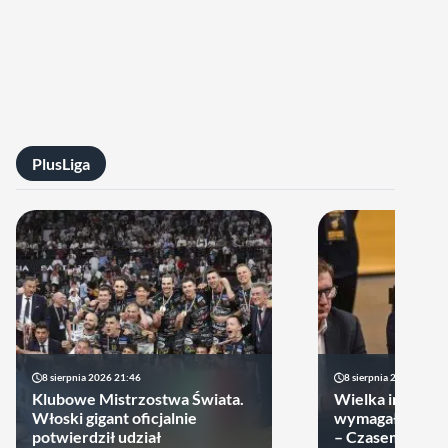
PlusLiga
8 sierpnia 2026 21:46
8 sierpnia 2026 19:22
Klubowe Mistrzostwa Świata.
Wielka impreza
Włoski gigant oficjalnie
wymagała wielk
potwierdził udział
– Czasem warto