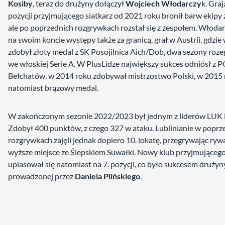
Kosiby
, teraz do drużyny dołączył
Wojciech Włodarczy
k. Graj
pozycji przyjmującego siatkarz od 2021 roku bronił barw ekipy z
ale po poprzednich rozgrywkach rozstał się z zespołem. Włoda
na swoim koncie występy także za granicą, grał w Austrii, gdzie
zdobył złoty medal z SK Posojilnica Aich/Dob, dwa sezony roze
we włoskiej Serie A. W PlusLidze największy sukces odniósł z 
Bełchatów, w 2014 roku zdobywał mistrzostwo Polski, w 2015
natomiast brązowy medal.
W zakończonym sezonie 2022/2023 był jednym z liderów LUK L
Zdobył 400 punktów, z czego 327 w ataku. Lublinianie w poprz
rozgrywkach zajęli jednak dopiero 10. lokatę, przegrywając rywa
wyższe miejsce ze Ślepskiem Suwałki. Nowy klub przyjmująceg
uplasował się natomiast na 7. pozycji, co było sukcesem drużyn
prowadzonej przez
Daniela Plińskiego
.