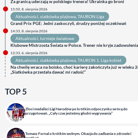
Za granicą uderzają w polskiego trenera! Ukrainka go broni
15:50, 8. sierpnia 2026
Aktualności
, 
siatkówka plażowa
, 
TAURON Liga
Grand Prix PGE: Jedni zaskoczyli, drudzy poniżej oczekiwań
14:33, 8. sierpnia 2026
Aktualności
, 
turnieje światowe
Klubowe Mistrzosta Świata w Polsce. Trener nie kryje zadowoleni
12:33, 6. sierpnia 2026
Aktualności
, 
siatkówka plażowa
, 
TAURON 1. Liga kobiet
Na chwilę wraca na boisko, choć karierę zakończyła już w wieku 26
„Siatkówka przestała dawać mi radość”
TOP 5
Złoci medaliści Ligi Narodów po krótkim odpoczynku wrócą do
przygotowań. „Cały czas jesteśmy głodni wygrywania”
Tomasz Fornal o krótkim wolnym. Okazja do zadbania o zdrowie i
spotkań