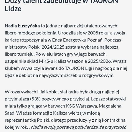
Duży talent zadebiutuje w TAURON
Lidze
Nadia Łuszyńska
to jedna z najbardziej utalentowanych
libero młodego pokolenia. Urodziła się w 2008 roku, a swoją
karierę rozpoczynała w Enea Energetyku Poznań. Podczas
mistrzostw Polski 2024/2025 została wybrana najlepszą
libero turnieju. Po wielu latach gry w jego barwach,
uzupełniła skład MKS-u Kalisz w sezonie 2025/2026. Wraz z
klubem wywalczyła awans do TAURON Ligi i nagrodą dla niej
będzie debiut na najwyższym szczeblu rozgrywkowym.
W rozgrywkach I ligi kobiet siatkarka była drugą najlepiej
przyjmującą (53% pozytywnego przyjęcia). Lepsze statystyki
miała tylko grająca w barwach KSG Warszawa, Magdalena
Saad. Władze formacji z Kalisza wierzą w młodą
reprezentantkę Polski, dlatego przedłużyły z nią kontrakt na
kolejny rok. „
Nadia swoją postawą potwierdza, że przyszłość