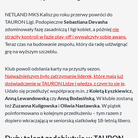
NETLAND MKS Kalisz po roku przerwy powróci do
TAURON Ligi. Podopieczne
Sebastiana Devasha
zdominowały fazę zasadniczą I ligi kobiet, a później
nie
straciły kontroli w fazie play-off i wywalczyły sobie awans.
Teraz czas na budowanie zespołu, który da radę udźwignąć
grę na wyższym szczeblu.
Klub powoli odsłania karty na przyszły sezon.
Najważniejszym było zatrzymanie liderek, które mają już
doświadczenie w TAURON Lidze i wiedzą, z czym to się je
.
Udało się przedłużyć współpracę m.in. z
Koletą Łyszkiewicz,
Anną Lewandowską
czy
Anną Bodasińską.
W klubie zostaną
też
Zuzanna Kuligowska
i
Oliwia Nastawska.
W piątek
poinformowano o kolejnym przedłużeniu – tym razem z
dopiero wkraczającą w seniorską siatkówkę 18-letnią libero.