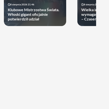
8 sierpnia 2026 21:46
8 sierpnia 2026 19:22
Klubowe Mistrzostwa Świata.
Wielka impreza
Włoski gigant oficjalnie
wymagała wielk
potwierdził udział
– Czasem warto
swoje ręce