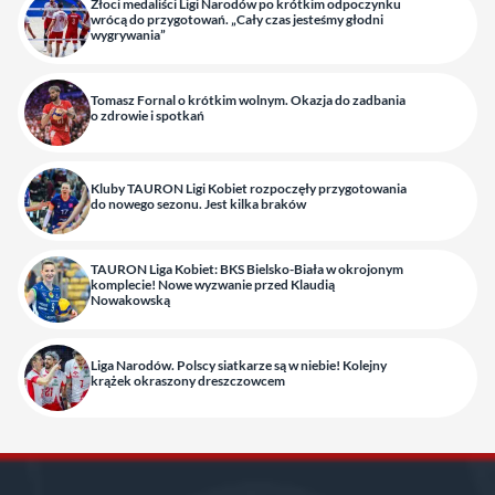
Złoci medaliści Ligi Narodów po krótkim odpoczynku
wrócą do przygotowań. „Cały czas jesteśmy głodni
wygrywania”
Tomasz Fornal o krótkim wolnym. Okazja do zadbania
o zdrowie i spotkań
Kluby TAURON Ligi Kobiet rozpoczęły przygotowania
do nowego sezonu. Jest kilka braków
TAURON Liga Kobiet: BKS Bielsko-Biała w okrojonym
komplecie! Nowe wyzwanie przed Klaudią
Nowakowską
Liga Narodów. Polscy siatkarze są w niebie! Kolejny
krążek okraszony dreszczowcem