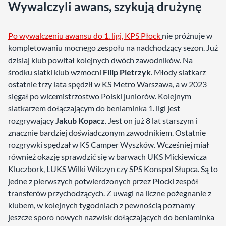
Wywalczyli awans, szykują drużynę
Po wywalczeniu awansu do 1. ligi, KPS Płock
nie próżnuje w
kompletowaniu mocnego zespołu na nadchodzący sezon. Już
dzisiaj klub powitał kolejnych dwóch zawodników. Na
środku siatki klub wzmocni
Filip Pietrzyk
. Młody siatkarz
ostatnie trzy lata spędził w KS Metro Warszawa, a w 2023
sięgał po wicemistrzostwo Polski juniorów. Kolejnym
siatkarzem dołączającym do beniaminka 1. ligi jest
rozgrywający
Jakub Kopacz
. Jest on już 8 lat starszym i
znacznie bardziej doświadczonym zawodnikiem. Ostatnie
rozgrywki spędzał w KS Camper Wyszków. Wcześniej miał
również okazję sprawdzić się w barwach UKS Mickiewicza
Kluczbork, LUKS Wilki Wilczyn czy SPS Konspol Słupca. Są to
jedne z pierwszych potwierdzonych przez Płocki zespół
transferów przychodzących. Z uwagi na liczne pożegnanie z
klubem, w kolejnych tygodniach z pewnością poznamy
jeszcze sporo nowych nazwisk dołączających do beniaminka