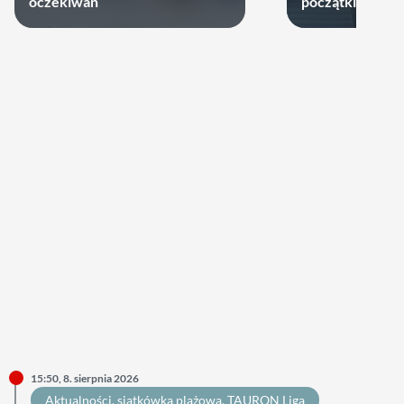
oczekiwań
początkiem
15:50, 8. sierpnia 2026
Aktualności
, 
siatkówka plażowa
, 
TAURON Liga