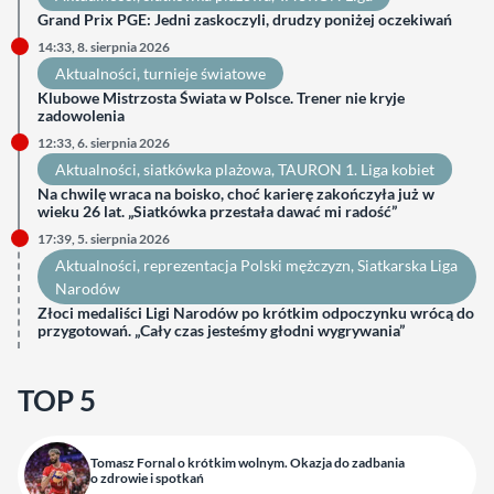
Grand Prix PGE: Jedni zaskoczyli, drudzy poniżej oczekiwań
14:33, 8. sierpnia 2026
Aktualności
, 
turnieje światowe
Klubowe Mistrzosta Świata w Polsce. Trener nie kryje
zadowolenia
12:33, 6. sierpnia 2026
Aktualności
, 
siatkówka plażowa
, 
TAURON 1. Liga kobiet
Na chwilę wraca na boisko, choć karierę zakończyła już w
wieku 26 lat. „Siatkówka przestała dawać mi radość”
17:39, 5. sierpnia 2026
Aktualności
, 
reprezentacja Polski mężczyzn
, 
Siatkarska Liga
Narodów
Złoci medaliści Ligi Narodów po krótkim odpoczynku wrócą do
przygotowań. „Cały czas jesteśmy głodni wygrywania”
TOP 5
Tomasz Fornal o krótkim wolnym. Okazja do zadbania
o zdrowie i spotkań