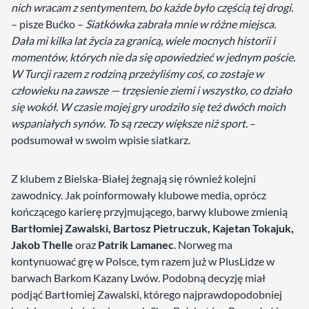
nich wracam z sentymentem, bo każde było częścią tej drogi.
– pisze Bućko –
Siatkówka zabrała mnie w różne miejsca.
Dała mi kilka lat życia za granicą, wiele mocnych historii i
momentów, których nie da się opowiedzieć w jednym poście.
W Turcji razem z rodziną przeżyliśmy coś, co zostaje w
człowieku na zawsze — trzęsienie ziemi i wszystko, co działo
się wokół. W czasie mojej gry urodziło się też dwóch moich
wspaniałych synów. To są rzeczy większe niż sport.
–
podsumował w swoim wpisie siatkarz.
Z klubem z Bielska-Białej żegnają się również kolejni
zawodnicy. Jak poinformowały klubowe media, oprócz
kończącego karierę przyjmującego, barwy klubowe zmienią
Bartłomiej Zawalski, Bartosz Pietruczuk, Kajetan Tokajuk,
Jakob Thelle
oraz
Patrik Lamanec
. Norweg ma
kontynuować grę w Polsce, tym razem już w PlusLidze w
barwach Barkom Kazany Lwów. Podobną decyzję miał
podjąć Bartłomiej Zawalski, którego najprawdopodobniej