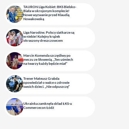
TAURON Liga Kobiet: BKS Bielsko-
Biała w okrojonym komplecie!
Nowe wyzwanie przed Klaudią
Nowakowską
Liga Narodów. Polscy siatkarze są
w niebie! Kolejny krążek
okraszony dreszczowcem
Marcin Komenda szczęśliwy po
meczu ze Słowenią. „Ten uśmiech
na twarzy każdy będzie miał”
Trener Mateusz Grabda
opowiedział o walce o zdrowie
swoich dzieci. „Nie odpuszczę”
Ukrainka zamknęła skład ŁKS-u
Commercecon Łódź