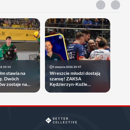
26 10:14
5 sierpnia 2026 20:47
m stawia na
Wreszcie młodzi dostają
cję. Dwóch
szansę! ZAKSA
w zostaje na
Kędzierzyn-Koźle
zakontraktowała 19-latka