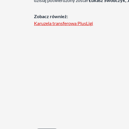
dzisiaj potwierdzony został
Łukasz Swodczyk, J
Zobacz również:
Karuzela transferowa PlusLigi