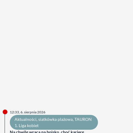
12:33, 6. sierpnia 2026
Aktualności
, 
siatkówka plażowa
, 
TAURON
1. Liga kobiet
Na chwilę wraca na boisko, choć karierę