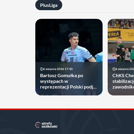
PlusLiga
6 sierpnia 2026 17:40
6 sierpnia 20
Bartosz Gomułka po
ChKS Cheł
występach w
stabiliza
reprezentacji Polski podjął
zawodnikó
decyzję, gdzie zagra w
dłużej
najbliższych sezonach!