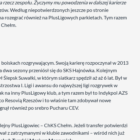
a rzecz zespołu. Życzymy mu powodzenia w dalszej karierze
szów. Według niepotwierdzonych jeszcze po stronie
ma rozegrać również na PlusLigowych parkietach. Tym razem
 Chełm.
h boiskach rozgrywającym. Swoją karierę rozpoczynał w 2013
dwa sezony przeniósł się do SKS Hajnówka. Kolejnym
 Ślepsk Suwałki, w którym siatkarz spędził aż aż 6 lat. Był w
rzostwa I. Ligi i awansu do najwyższej ligi rozgrywek w
k na inny PlusLigowy klub, a tym razem był to Indykpol AZS
eco Resovią Rzeszów i to właśnie tam zdobywał nowe
ęgnął również po srebro Pucharu CEV.
jny PlusLigowiec – ChKS Chełm. Jeżeli transfer potwierdzi
zował z zatrzymanymi w klubie zawodnikami – wśród nich już