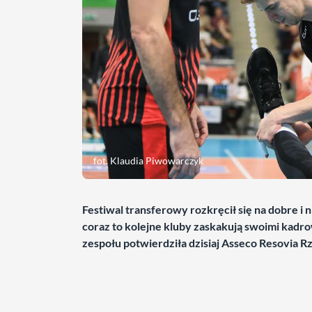
fot. Klaudia Piwowarczyk
Festiwal transferowy rozkręcił się na dobre i n
coraz to kolejne kluby zaskakują swoimi kadr
zespołu potwierdziła dzisiaj Asseco Resovia R