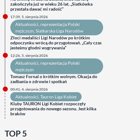
zakończyła już w wieku 26 lat. „Siatkówka
przestała dawać mi radość”
17:39, 5. sierpnia 2026
Aktualności
, 
reprezentacja Polski
mężczyzn
, 
Siatkarska Liga Narodów
Złoci medaliści Ligi Narodów po krótkim
odpoczynku wrócą do przygotowań. „Cały czas
jesteśmy głodni wygrywania”
12:26, 5. sierpnia 2026
Aktualności
, 
reprezentacja Polski
mężczyzn
Tomasz Fornal o krótkim wolnym. Okazja do
zadbania o zdrowie i spotkań
00:41, 4. sierpnia 2026
Aktualności
, 
Tauron Liga Kobiet
Kluby TAURON Ligi Kobiet rozpoczęły
przygotowania do nowego sezonu. Jest kilka
braków
TOP 5