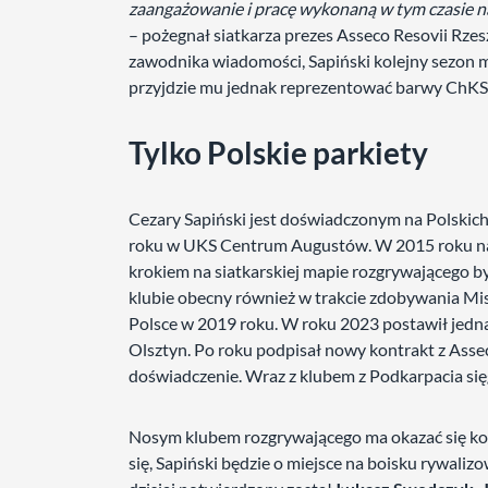
zaangażowanie i pracę wykonaną w tym czasie n
– pożegnał siatkarza prezes Asseco Resovii Rze
zawodnika wiadomości, Sapiński kolejny sezon 
przyjdzie mu jednak reprezentować barwy ChKS
Tylko Polskie parkiety
Cezary Sapiński jest doświadczonym na Polskic
roku w UKS Centrum Augustów. W 2015 roku na 
krokiem na siatkarskiej mapie rozgrywającego był
klubie obecny również w trakcie zdobywania Mist
Polsce w 2019 roku. W roku 2023 postawił jedna
Olsztyn. Po roku podpisał nowy kontrakt z Ass
doświadczenie. Wraz z klubem z Podkarpacia si
Nosym klubem rozgrywającego ma okazać się kole
się, Sapiński będzie o miejsce na boisku rywali