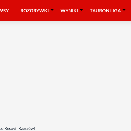
WSY
ROZGRYWKI
WYNIKI
TAURON LIGA
co Resovii Rzeszów!