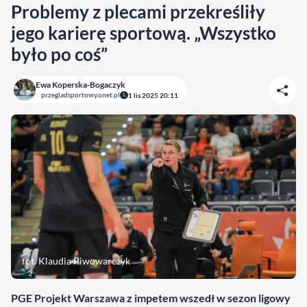
Problemy z plecami przekreśliły
jego karierę sportową. „Wszystko
było po coś”
Ewa Koperska-Bogaczyk
przegladsportowy.onet.pl
1 lis 2025 20:11
fot. Klaudia Piwowarczyk
PGE Projekt Warszawa z impetem wszedł w sezon ligowy