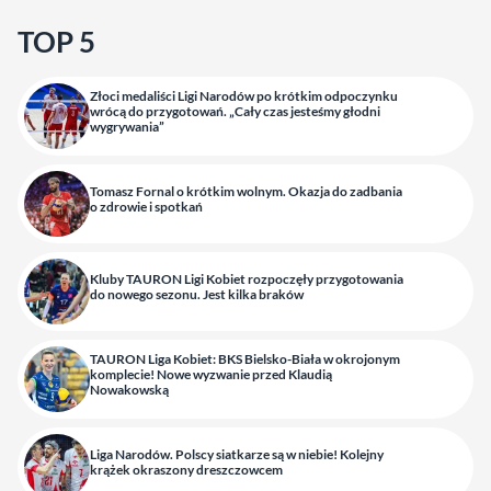
TOP 5
Złoci medaliści Ligi Narodów po krótkim odpoczynku
wrócą do przygotowań. „Cały czas jesteśmy głodni
wygrywania”
Tomasz Fornal o krótkim wolnym. Okazja do zadbania
o zdrowie i spotkań
Kluby TAURON Ligi Kobiet rozpoczęły przygotowania
do nowego sezonu. Jest kilka braków
TAURON Liga Kobiet: BKS Bielsko-Biała w okrojonym
komplecie! Nowe wyzwanie przed Klaudią
Nowakowską
Liga Narodów. Polscy siatkarze są w niebie! Kolejny
krążek okraszony dreszczowcem