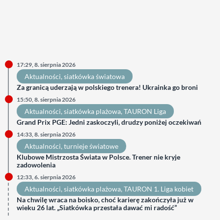
17:29, 8. sierpnia 2026
Aktualności
, 
siatkówka światowa
Za granicą uderzają w polskiego trenera! Ukrainka go broni
15:50, 8. sierpnia 2026
Aktualności
, 
siatkówka plażowa
, 
TAURON Liga
Grand Prix PGE: Jedni zaskoczyli, drudzy poniżej oczekiwań
14:33, 8. sierpnia 2026
Aktualności
, 
turnieje światowe
Klubowe Mistrzosta Świata w Polsce. Trener nie kryje
zadowolenia
12:33, 6. sierpnia 2026
Aktualności
, 
siatkówka plażowa
, 
TAURON 1. Liga kobiet
Na chwilę wraca na boisko, choć karierę zakończyła już w
wieku 26 lat. „Siatkówka przestała dawać mi radość”