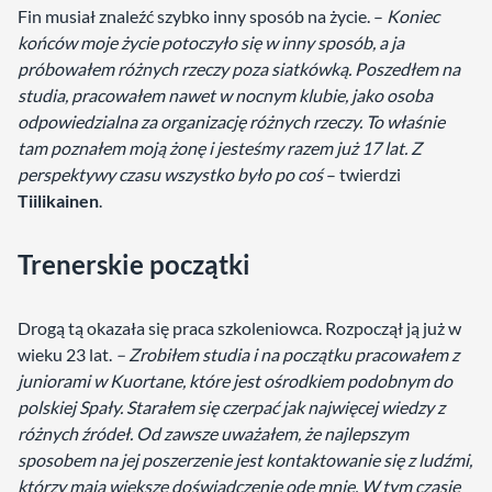
Fin musiał znaleźć szybko inny sposób na życie. –
Koniec
końców moje życie potoczyło się w inny sposób, a ja
próbowałem różnych rzeczy poza siatkówką. Poszedłem na
studia, pracowałem nawet w nocnym klubie, jako osoba
odpowiedzialna za organizację różnych rzeczy. To właśnie
tam poznałem moją żonę i jesteśmy razem już 17 lat. Z
perspektywy czasu wszystko było po coś
– twierdzi
Tiilikainen
.
Trenerskie początki
Drogą tą okazała się praca szkoleniowca. Rozpoczął ją już w
wieku 23 lat.
– Zrobiłem studia i na początku pracowałem z
juniorami w Kuortane, które jest ośrodkiem podobnym do
polskiej Spały. Starałem się czerpać jak najwięcej wiedzy z
różnych źródeł. Od zawsze uważałem, że najlepszym
sposobem na jej poszerzenie jest kontaktowanie się z ludźmi,
którzy mają większe doświadczenie ode mnie. W tym czasie