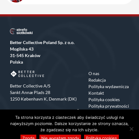
Better Collective Poland Sp. z o.o.
Mogilska 43
31-545 Kraków
Polska
O nas
Redakcja
Better Collective A/S
Polityka wydawnicza
Sankt Annæ Plads 28
Kontakt
1250 København K, Denmark (DK)
Polityka cookies
Polityka prywatności
Facebook
X
Instagram
TikTok
Ta strona korzysta z ciasteczek aby świadczyć usługi na
Copyrights 2015-2024 Strefa Siatkówki All rights reserved
najwyższym poziomie. Dalsze korzystanie ze strony oznacza,
że zgadzasz się na ich użycie.
Zgoda
Nie wyrażam zgody
Polityka cookies