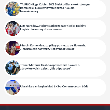
TAURON Liga Kobiet: BKS Bielsko-Biała w okrojonym
komplecie! Nowe wyzwanie przed Klaudią
Nowakowską
Liga Narodów. Polscy siatkarze są w niebie! Kolejny
krążek okraszony dreszczowcem
Marcin Komenda szczęśliwy po meczu ze Słowenią.
„Ten uśmiech na twarzy każdy będzie miał”
Trener Mateusz Grabda opowiedział o walce o
zdrowie swoich dzieci. „Nie odpuszczę”
Ukrainka zamknęła skład ŁKS-u Commercecon Łódź