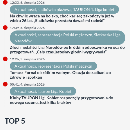
12:33, 6. sierpnia 2026
Aktualności
, 
siatkówka plażowa
, 
TAURON 1. Liga kobiet
Na chwilę wraca na boisko, choć karierę zakończyła już w
wieku 26 lat. „Siatkówka przestała dawać mi radość”
17:39, 5. sierpnia 2026
Aktualności
, 
reprezentacja Polski mężczyzn
, 
Siatkarska Liga
Narodów
Złoci medaliści Ligi Narodów po krótkim odpoczynku wrócą do
przygotowań. „Cały czas jesteśmy głodni wygrywania”
12:26, 5. sierpnia 2026
Aktualności
, 
reprezentacja Polski mężczyzn
Tomasz Fornal o krótkim wolnym. Okazja do zadbania o
zdrowie i spotkań
00:41, 4. sierpnia 2026
Aktualności
, 
Tauron Liga Kobiet
Kluby TAURON Ligi Kobiet rozpoczęły przygotowania do
nowego sezonu. Jest kilka braków
TOP 5