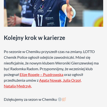
Kolejny krok w karierze
Po sezonie w Chemiku przyszedł czas na zmiany. LOTTO
Chemik Police ogłosił odejście zawodniczki. Mówi się
nieoficjalnie, że nowym klubem Weroniki Gierszewskej ma
być Radomka Radom. Przypomnijmy, że wcześniej klub
pożegnał
Elizę Ropelę – Puzdrowską
oraz ogłosił
przedłużenia umów z
Agatą Nowak,
Julią Orzoł,
Natalią Mędrzyk,
Dziękujemy za sezon w Chemiku