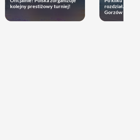
Oficjalnie! Polska zorganizuje
Po kilku latach 
kolejny prestiżowy turniej!
rozdział. Cupru
Gorzów może d