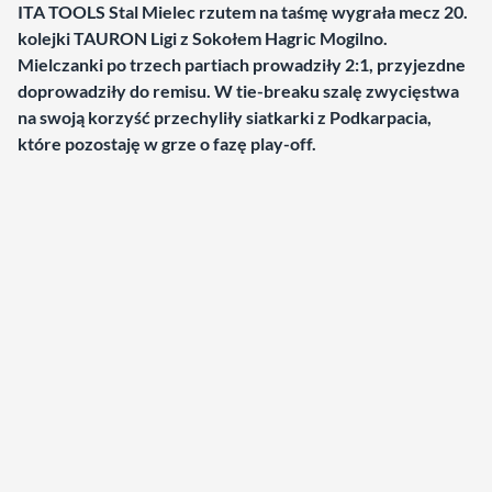
ITA TOOLS Stal Mielec rzutem na taśmę wygrała mecz 20.
kolejki TAURON Ligi z Sokołem Hagric Mogilno.
Mielczanki po trzech partiach prowadziły 2:1, przyjezdne
doprowadziły do remisu. W tie-breaku szalę zwycięstwa
na swoją korzyść przechyliły siatkarki z Podkarpacia,
które pozostaję w grze o fazę play-off.