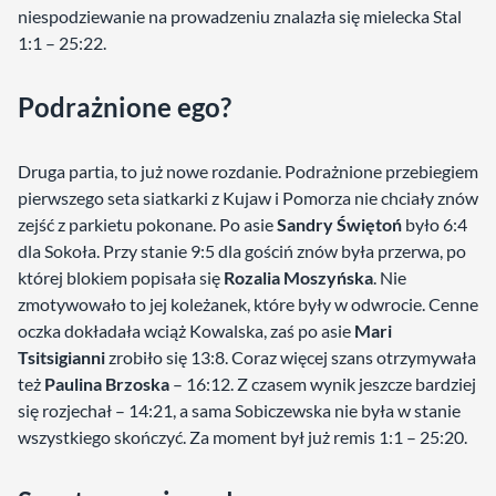
niespodziewanie na prowadzeniu znalazła się mielecka Stal
1:1 – 25:22.
Podrażnione ego?
Druga partia, to już nowe rozdanie. Podrażnione przebiegiem
pierwszego seta siatkarki z Kujaw i Pomorza nie chciały znów
zejść z parkietu pokonane. Po asie
Sandry Świętoń
było 6:4
dla Sokoła. Przy stanie 9:5 dla gościń znów była przerwa, po
której blokiem popisała się
Rozalia Moszyńska
. Nie
zmotywowało to jej koleżanek, które były w odwrocie. Cenne
oczka dokładała wciąż Kowalska, zaś po asie
Mari
Tsitsigianni
zrobiło się 13:8. Coraz więcej szans otrzymywała
też
Paulina Brzoska
– 16:12. Z czasem wynik jeszcze bardziej
się rozjechał – 14:21, a sama Sobiczewska nie była w stanie
wszystkiego skończyć. Za moment był już remis 1:1 – 25:20.