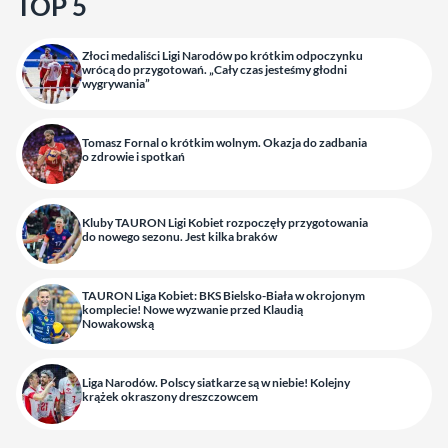
TOP 5
Złoci medaliści Ligi Narodów po krótkim odpoczynku
wrócą do przygotowań. „Cały czas jesteśmy głodni
wygrywania”
Tomasz Fornal o krótkim wolnym. Okazja do zadbania
o zdrowie i spotkań
Kluby TAURON Ligi Kobiet rozpoczęły przygotowania
do nowego sezonu. Jest kilka braków
TAURON Liga Kobiet: BKS Bielsko-Biała w okrojonym
komplecie! Nowe wyzwanie przed Klaudią
Nowakowską
Liga Narodów. Polscy siatkarze są w niebie! Kolejny
krążek okraszony dreszczowcem