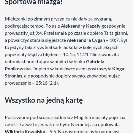
Sportowa miazga
!
Mielczanki po zimnym prysznicu nie dały za wygraną,
podkręcając tempo. Po asie
Aleksandry Kazały
gospodynie
prowadziły już 9:4. Przełamała po czasie dopiero Tsitsigianni,
a powalczyć starała się jeszcze
Aleksandra Cygan
– 10:7. Był
to jedyny taki zryw. Siatkarki Sokoła w kolejnych akcjach
popełniały błąd za błędem – 10:15, 11:21. Nie zawodziła
natomiast punktująca w ataku i w bloku
Gabriela
Ponikowska
. Dopiero w końcówce asem postraszyła
Kinga
Stronias
, ale gospodynie dopięły swego, znów obejmując
prowadzenie – 25:16 (2:1).
Wszystko na jedną kartę
Postawione pod ścianą siatkarki z Mogilna musiały pójść na
całość. Łatwe to jednak nie było. Niemniej asa upolowała
Wiktoria Kowalska
– 5:5. Na posterunku była natomiast