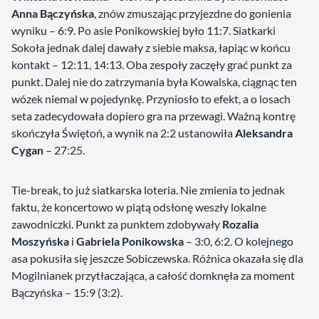
Anna Bączyńska
, znów zmuszając przyjezdne do gonienia
wyniku – 6:9. Po asie Ponikowskiej było 11:7. Siatkarki
Sokoła jednak dalej dawały z siebie maksa, łapiąc w końcu
kontakt – 12:11, 14:13. Oba zespoły zaczęły grać punkt za
punkt. Dalej nie do zatrzymania była Kowalska, ciągnąc ten
wózek niemal w pojedynkę. Przyniosło to efekt, a o losach
seta zadecydowała dopiero gra na przewagi. Ważną kontrę
skończyła Świętoń, a wynik na 2:2 ustanowiła
Aleksandra
Cygan
– 27:25.
Tie-break, to już siatkarska loteria. Nie zmienia to jednak
faktu, że koncertowo w piątą odsłonę weszły lokalne
zawodniczki. Punkt za punktem zdobywały
Rozalia
Moszyńska
i
Gabriela Ponikowska
– 3:0, 6:2. O kolejnego
asa pokusiła się jeszcze Sobiczewska. Różnica okazała się dla
Mogilnianek przytłaczająca, a całość domknęła za moment
Bączyńska – 15:9 (3:2).