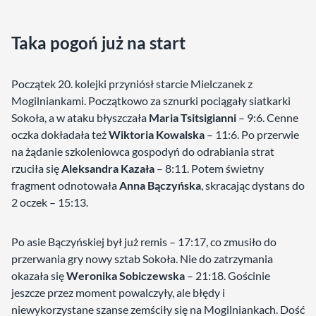
Taka pogoń już na start
Początek 20. kolejki przyniósł starcie Mielczanek z
Mogilniankami. Początkowo za sznurki pociągały siatkarki
Sokoła, a w ataku błyszczała
Maria Tsitsigianni
– 9:6. Cenne
oczka dokładała też
Wiktoria Kowalska
– 11:6. Po przerwie
na żądanie szkoleniowca gospodyń do odrabiania strat
rzuciła się
Aleksandra Kazała
– 8:11. Potem świetny
fragment odnotowała
Anna Bączyńska
, skracając dystans do
2 oczek – 15:13.
Po asie Bączyńskiej był już remis – 17:17, co zmusiło do
przerwania gry nowy sztab Sokoła. Nie do zatrzymania
okazała się
Weronika Sobiczewska
– 21:18. Gościnie
jeszcze przez moment powalczyły, ale błędy i
niewykorzystane szanse zemściły się na Mogilniankach. Dość