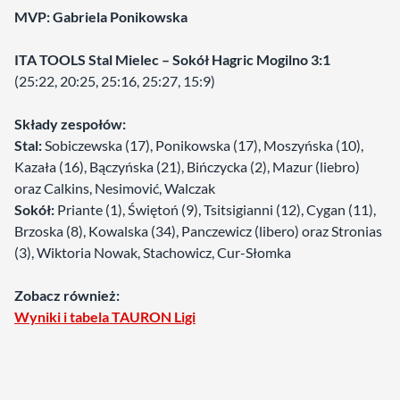
MVP: Gabriela Ponikowska
ITA TOOLS Stal Mielec – Sokół Hagric Mogilno 3:1
(25:22, 20:25, 25:16, 25:27, 15:9)
Składy zespołów:
Stal:
Sobiczewska (17), Ponikowska (17), Moszyńska (10),
Kazała (16), Bączyńska (21), Bińczycka (2), Mazur (liebro)
oraz Calkins, Nesimović, Walczak
Sokół:
Priante (1), Świętoń (9), Tsitsigianni (12), Cygan (11),
Brzoska (8), Kowalska (34), Panczewicz (libero) oraz Stronias
(3), Wiktoria Nowak, Stachowicz, Cur-Słomka
Zobacz również:
Wyniki i tabela TAURON Ligi