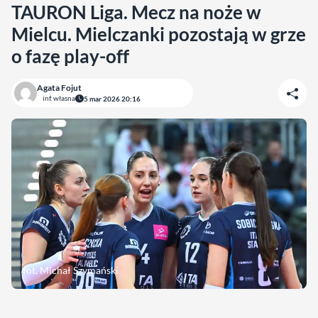
TAURON Liga. Mecz na noże w
Mielcu. Mielczanki pozostają w grze
o fazę play-off
Agata Fojut
inf. własna
5 mar 2026 20:16
fot. Michał Szymański