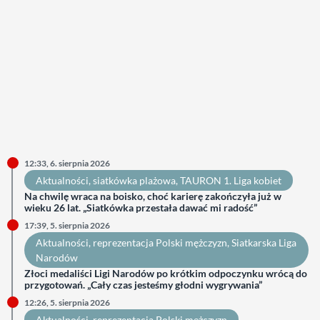
12:33, 6. sierpnia 2026
Aktualności
, 
siatkówka plażowa
, 
TAURON 1. Liga kobiet
Na chwilę wraca na boisko, choć karierę zakończyła już w
wieku 26 lat. „Siatkówka przestała dawać mi radość”
17:39, 5. sierpnia 2026
Aktualności
, 
reprezentacja Polski mężczyzn
, 
Siatkarska Liga
Narodów
Złoci medaliści Ligi Narodów po krótkim odpoczynku wrócą do
przygotowań. „Cały czas jesteśmy głodni wygrywania”
12:26, 5. sierpnia 2026
Aktualności
, 
reprezentacja Polski mężczyzn