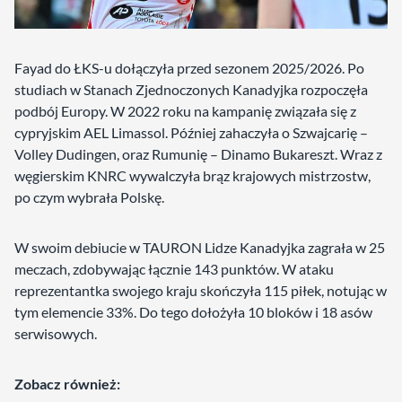
Fayad do ŁKS-u dołączyła przed sezonem 2025/2026. Po
studiach w Stanach Zjednoczonych Kanadyjka rozpoczęła
podbój Europy. W 2022 roku na kampanię związała się z
cypryjskim AEL Limassol. Później zahaczyła o Szwajcarię –
Volley Dudingen, oraz Rumunię – Dinamo Bukareszt. Wraz z
węgierskim KNRC wywalczyła brąz krajowych mistrzostw,
po czym wybrała Polskę.
W swoim debiucie w TAURON Lidze Kanadyjka zagrała w 25
meczach, zdobywając łącznie 143 punktów. W ataku
reprezentantka swojego kraju skończyła 115 piłek, notując w
tym elemencie 33%. Do tego dołożyła 10 bloków i 18 asów
serwisowych.
Zobacz również: