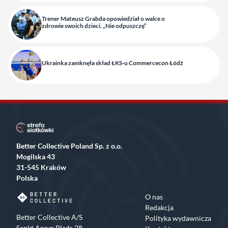
Trener Mateusz Grabda opowiedział o walce o
zdrowie swoich dzieci. „Nie odpuszczę”
Ukrainka zamknęła skład ŁKS-u Commercecon Łódź
Better Collective Poland Sp. z o.o.
Mogilska 43
31-545 Kraków
Polska
O nas
Redakcja
Better Collective A/S
Polityka wydawnicza
Sankt Annæ Plads 28