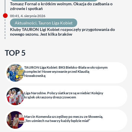
Tomasz Fornal o krótkim wolnym. Okazja do zadbania o
zdrowie i spotkań
00:41, 4. sierpnia 2026
Aktualności
, 
Tauron Liga Kobiet
Kluby TAURON Ligi Kobiet rozpoczęły przygotowania do
nowego sezonu. Jest kilka braków
TOP 5
TAURON Liga Kobiet: BKS Bielsko-Biała w okrojonym
komplecie! Nowe wyzwanie przed Klaudią
Nowakowską
Liga Narodów. Polscy siatkarze są w niebie! Kolejny
krążek okraszony dreszczowcem
Marcin Komenda szczęśliwy po meczu ze Słowenią.
„Ten uśmiech na twarzy każdy będzie miał”