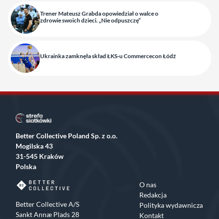
Trener Mateusz Grabda opowiedział o walce o
zdrowie swoich dzieci. „Nie odpuszczę”
Ukrainka zamknęła skład ŁKS-u Commercecon Łódź
Better Collective Poland Sp. z o.o.
Mogilska 43
31-545 Kraków
Polska
O nas
Redakcja
Better Collective A/S
Polityka wydawnicza
Sankt Annæ Plads 28
Kontakt