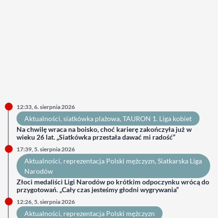
12:33, 6. sierpnia 2026
Aktualności
, 
siatkówka plażowa
, 
TAURON 1. Liga kobiet
Na chwilę wraca na boisko, choć karierę zakończyła już w
wieku 26 lat. „Siatkówka przestała dawać mi radość”
17:39, 5. sierpnia 2026
Aktualności
, 
reprezentacja Polski mężczyzn
, 
Siatkarska Liga
Narodów
Złoci medaliści Ligi Narodów po krótkim odpoczynku wrócą do
przygotowań. „Cały czas jesteśmy głodni wygrywania”
12:26, 5. sierpnia 2026
Aktualności
, 
reprezentacja Polski mężczyzn