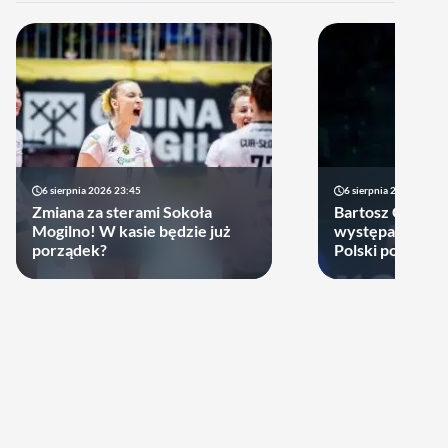
6 sierpnia 2026 23:45
6 sierpnia 2026 17:40
Zmiana za sterami Sokoła
Bartosz Gomułk
Mogilno! W kasie będzie już
występach w re
porządek?
Polski podjął de
zagra w najbliż