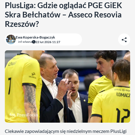
PlusLiga: Gdzie oglądać PGE GiEK
Skra Bełchatów – Asseco Resovia
Rzeszów?
Ewa Koperska-Bogaczyk
inf. własna
22 lut 2026 11:27
fot. PressFocus
Ciekawie zapowiadającym się niedzielnym meczem PlusLigi