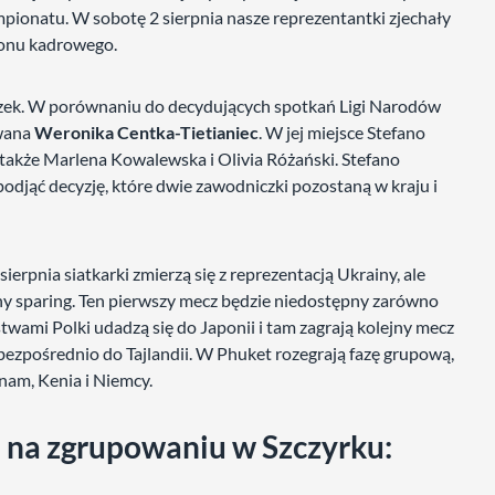
mpionatu. W sobotę 2 sierpnia nasze reprezentantki zjechały
zonu kadrowego.
czek. W porównaniu do decydujących spotkań Ligi Narodów
owana
Weronika Centka-Tietianiec
. W jej miejsce Stefano
t także Marlena Kowalewska i Olivia Różański. Stefano
odjąć decyzję, które dwie zawodniczki pozostaną w kraju i
ierpnia siatkarki zmierzą się z reprezentacją Ukrainy, ale
alny sparing. Ten pierwszy mecz będzie niedostępny zarówno
stwami Polki udadzą się do Japonii i tam zagrają kolejny mecz
 bezpośrednio do Tajlandii. W Phuket rozegrają fazę grupową,
nam, Kenia i Niemcy.
i na zgrupowaniu w Szczyrku: