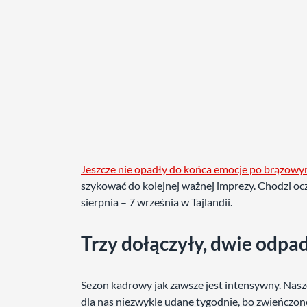
Jeszcze nie opadły do końca emocje po brązow
szykować do kolejnej ważnej imprezy. Chodzi ocz
sierpnia – 7 września w Tajlandii.
Trzy dołączyły, dwie odpa
Sezon kadrowy jak zawsze jest intensywny. Nasze
dla nas niezwykle udane tygodnie, bo zwieńczo