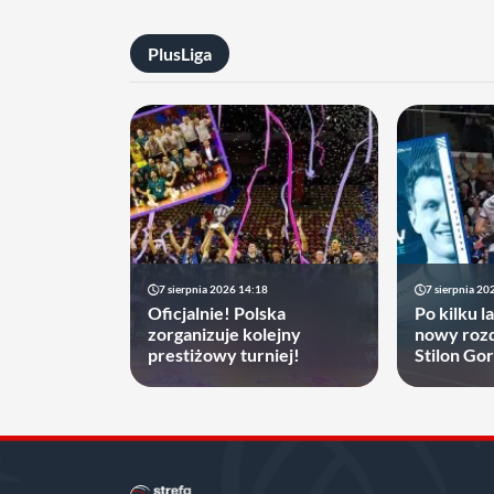
PlusLiga
7 sierpnia 2026 14:18
7 sierpnia 20
Oficjalnie! Polska
Po kilku l
zorganizuje kolejny
nowy rozd
prestiżowy turniej!
Stilon Go
zyskać