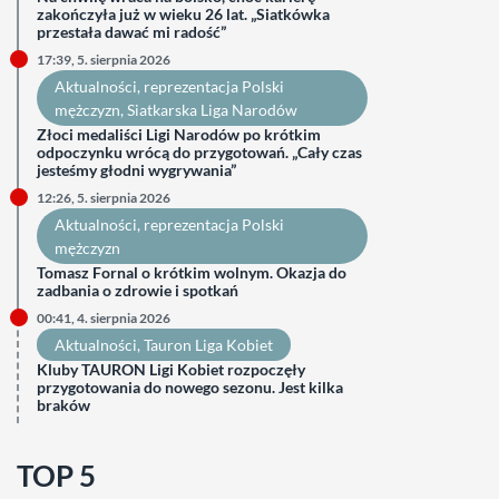
zakończyła już w wieku 26 lat. „Siatkówka
przestała dawać mi radość”
17:39, 5. sierpnia 2026
Aktualności
, 
reprezentacja Polski
mężczyzn
, 
Siatkarska Liga Narodów
Złoci medaliści Ligi Narodów po krótkim
odpoczynku wrócą do przygotowań. „Cały czas
jesteśmy głodni wygrywania”
12:26, 5. sierpnia 2026
Aktualności
, 
reprezentacja Polski
mężczyzn
Tomasz Fornal o krótkim wolnym. Okazja do
zadbania o zdrowie i spotkań
00:41, 4. sierpnia 2026
Aktualności
, 
Tauron Liga Kobiet
Kluby TAURON Ligi Kobiet rozpoczęły
przygotowania do nowego sezonu. Jest kilka
braków
TOP 5