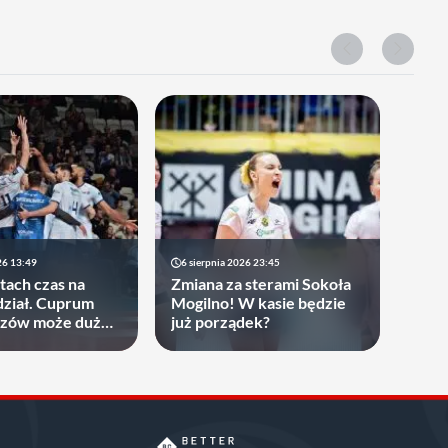
26 13:49
6 sierpnia 2026 23:45
atach czas na
Zmiana za sterami Sokoła
ział. Cuprum
Mogilno! W kasie będzie
rzów może dużo
już porządek?