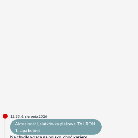
12:33, 6. sierpnia 2026
Aktualności
, 
siatkówka plażowa
, 
TAURON
1. Liga kobiet
Na chwilę wraca na boisko, choć karierę