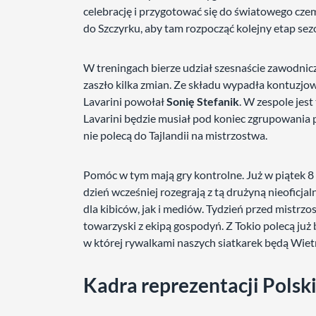
celebrację i przygotować się do światowego cze
do Szczyrku, aby tam rozpocząć kolejny etap se
W treningach bierze udział szesnaście zawodni
zaszło kilka zmian. Ze składu wypadła kontuzj
Lavarini powołał
Sonię Stefanik
. W zespole jes
Lavarini będzie musiał pod koniec zgrupowania p
nie polecą do Tajlandii na mistrzostwa.
Pomóc w tym mają gry kontrolne. Już w piątek 8 s
dzień wcześniej rozegrają z tą drużyną nieoficj
dla kibiców, jak i mediów. Tydzień przed mistrzo
towarzyski z ekipą gospodyń. Z Tokio polecą już
w której rywalkami naszych siatkarek będą Wiet
Kadra reprezentacji Polsk