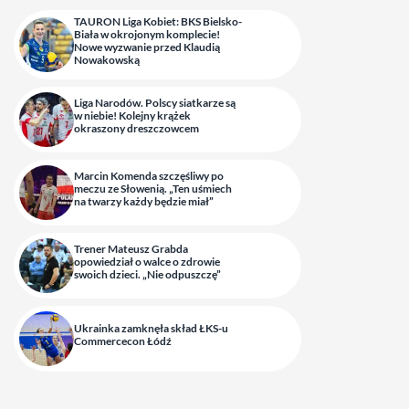
TAURON Liga Kobiet: BKS Bielsko-
Biała w okrojonym komplecie!
Nowe wyzwanie przed Klaudią
Nowakowską
Liga Narodów. Polscy siatkarze są
w niebie! Kolejny krążek
okraszony dreszczowcem
Marcin Komenda szczęśliwy po
meczu ze Słowenią. „Ten uśmiech
na twarzy każdy będzie miał”
Trener Mateusz Grabda
opowiedział o walce o zdrowie
swoich dzieci. „Nie odpuszczę”
Ukrainka zamknęła skład ŁKS-u
Commercecon Łódź