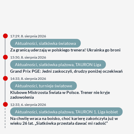
17:29, 8. sierpnia 2026
Aktualności
, 
siatkówka światowa
Za granicą uderzają w polskiego trenera! Ukrainka go broni
15:50, 8. sierpnia 2026
Aktualności
, 
siatkówka plażowa
, 
TAURON Liga
Grand Prix PGE: Jedni zaskoczyli, drudzy poniżej oczekiwań
14:33, 8. sierpnia 2026
Aktualności
, 
turnieje światowe
Klubowe Mistrzosta Świata w Polsce. Trener nie kryje
zadowolenia
12:33, 6. sierpnia 2026
Aktualności
, 
siatkówka plażowa
, 
TAURON 1. Liga kobiet
Na chwilę wraca na boisko, choć karierę zakończyła już w
wieku 26 lat. „Siatkówka przestała dawać mi radość”