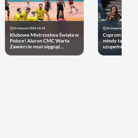
10 sierpnia 2026 14:42
10 sierpnia 2026 13:5
Klubowe Mistrzostwa Świata w
Cuprum Stilon 
Polsce! Aluron CMC Warta
młody talent! A
Zawiercie musi sięgnąć
uzupełnia skład
głęboko do kieszeni?
Henno