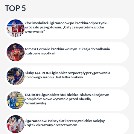
TOP 5
Złoci medaliści Ligi Narodów po krótkim odpoczynku
wrócą do przygotowań. „Cały czas jesteśmy głodni
wygrywania”
Tomasz Fornal o krótkim wolnym. Okazja do zadbania
o zdrowie i spotkań
Kluby TAURON Ligi Kobiet rozpoczęły przygotowania
do nowego sezonu. Jest kilka braków
TAURON Liga Kobiet: BKS Bielsko-Biała w okrojonym
komplecie! Nowe wyzwanie przed Klaudią
Nowakowską
Liga Narodów. Polscy siatkarze są w niebie! Kolejny
krążek okraszony dreszczowcem