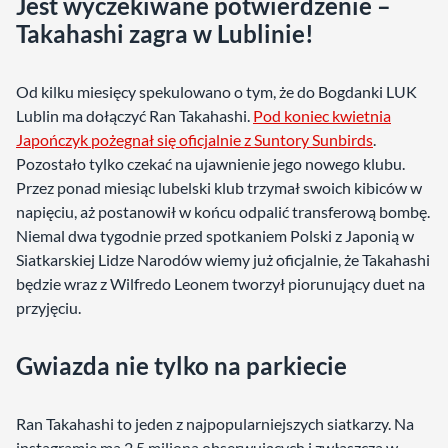
Jest wyczekiwane potwierdzenie –
Takahashi zagra w Lublinie!
Od kilku miesięcy spekulowano o tym, że do Bogdanki LUK
Lublin ma dołączyć Ran Takahashi.
Pod koniec kwietnia
Japończyk pożegnał się oficjalnie z Suntory Sunbirds
.
Pozostało tylko czekać na ujawnienie jego nowego klubu.
Przez ponad miesiąc lubelski klub trzymał swoich kibiców w
napięciu, aż postanowił w końcu odpalić transferową bombę.
Niemal dwa tygodnie przed spotkaniem Polski z Japonią w
Siatkarskiej Lidze Narodów wiemy już oficjalnie, że Takahashi
będzie wraz z Wilfredo Leonem tworzył piorunujący duet na
przyjęciu.
Gwiazda nie tylko na parkiecie
Ran Takahashi to jeden z najpopularniejszych siatkarzy. Na
instagramie ma 2,5 miliona obserwujących i zwłaszcza w