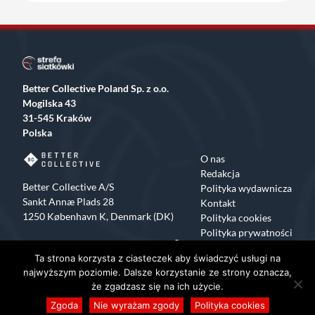
Better Collective Poland Sp. z o.o.
Mogilska 43
31-545 Kraków
Polska
O nas
Redakcja
Better Collective A/S
Polityka wydawnicza
Sankt Annæ Plads 28
Kontakt
1250 København K, Denmark (DK)
Polityka cookies
Polityka prywatności
Facebook
X
Instagram
TikTok
Ta strona korzysta z ciasteczek aby świadczyć usługi na
Copyrights 2015-2024 Strefa Siatkówki All rights reserved
najwyższym poziomie. Dalsze korzystanie ze strony oznacza,
że zgadzasz się na ich użycie.
Zgoda
Nie wyrażam zgody
Polityka cookies