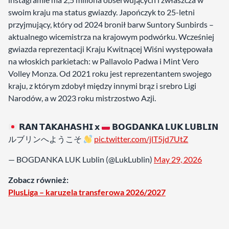
swoim kraju ma status gwiazdy. Japończyk to 25-letni
przyjmujący, który od 2024 bronił barw Suntory Sunbirds –
aktualnego wicemistrza na krajowym podwórku. Wcześniej
gwiazda reprezentacji Kraju Kwitnącej Wiśni występowała
na włoskich parkietach: w Pallavolo Padwa i Mint Vero
Volley Monza. Od 2021 roku jest reprezentantem swojego
kraju, z którym zdobył między innymi brąz i srebro Ligi
Narodów, a w 2023 roku mistrzostwo Azji.
𝗥𝗔𝗡 𝗧𝗔𝗞𝗔𝗛𝗔𝗦𝗛𝗜 𝘅
𝗕𝗢𝗚𝗗𝗔𝗡𝗞𝗔 𝗟𝗨𝗞 𝗟𝗨𝗕𝗟𝗜𝗡
ルブリンへようこそ
pic.twitter.com/jlT5jd7UtZ
— BOGDANKA LUK Lublin (@LukLublin)
May 29, 2026
Zobacz również:
PlusLiga – karuzela transferowa 2026/2027