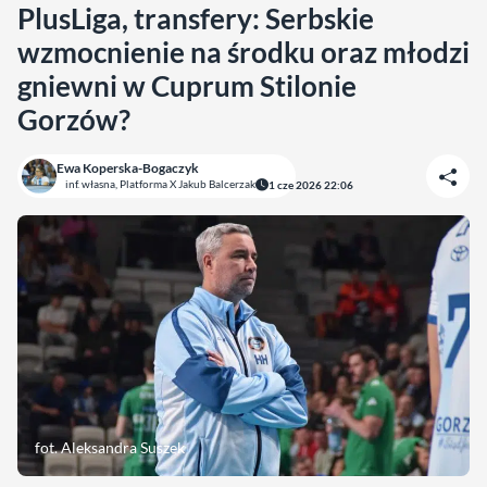
PlusLiga, transfery: Serbskie
wzmocnienie na środku oraz młodzi
gniewni w Cuprum Stilonie
Gorzów?
Ewa Koperska-Bogaczyk
inf. własna, Platforma X Jakub Balcerzak
1 cze 2026 22:06
fot. Aleksandra Suszek