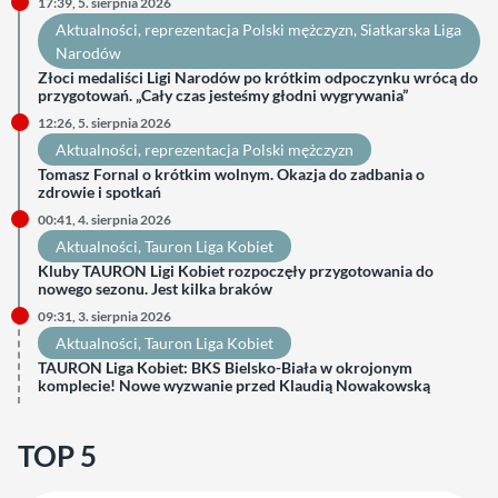
17:39, 5. sierpnia 2026
Aktualności
, 
reprezentacja Polski mężczyzn
, 
Siatkarska Liga
Narodów
Złoci medaliści Ligi Narodów po krótkim odpoczynku wrócą do
przygotowań. „Cały czas jesteśmy głodni wygrywania”
12:26, 5. sierpnia 2026
Aktualności
, 
reprezentacja Polski mężczyzn
Tomasz Fornal o krótkim wolnym. Okazja do zadbania o
zdrowie i spotkań
00:41, 4. sierpnia 2026
Aktualności
, 
Tauron Liga Kobiet
Kluby TAURON Ligi Kobiet rozpoczęły przygotowania do
nowego sezonu. Jest kilka braków
09:31, 3. sierpnia 2026
Aktualności
, 
Tauron Liga Kobiet
TAURON Liga Kobiet: BKS Bielsko-Biała w okrojonym
komplecie! Nowe wyzwanie przed Klaudią Nowakowską
TOP 5