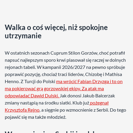
Walka o coś więcej, niż spokojne
utrzymanie
W ostatnich sezonach Cuprum Stilon Gorzów, choć potrafił
napsuć najlepszym sporo krwi plasował się raczej w dolnych
rejonach tabeli. W kampanii 2026/2027 na pewno spróbuje
poprawić pozycję, chociaż traci liderów, Chizobę i Mathisa
Henno. Z Turcji do Polski
ma wrócić Fabian Drzyzga i to on
ma pokierować grą gorzowskiej ekipy. Za atak ma
odpowiadać Dawid Dulski.
Jak donosi Jakub Balcerzak
zmiany nastąpią na środku siatki. Klub już
pożegnał
Krzysztofa Rejno
, a sięgnie po wzmocnienie z Serbii. Do tego
pojawić się ma także młodzież.