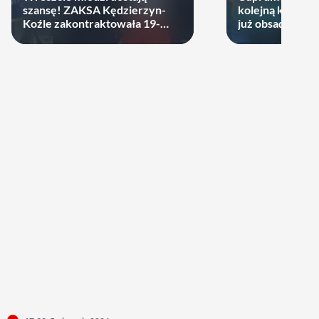
szansę! ZAKSA Kędzierzyn-
kolejną kartę! P
Koźle zakontraktowała 19-
już obsadzona
latka