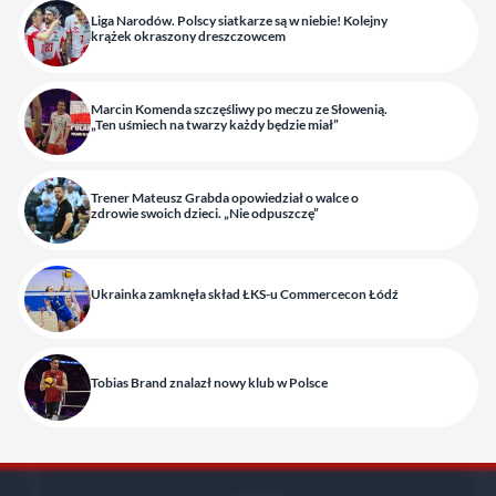
Liga Narodów. Polscy siatkarze są w niebie! Kolejny
krążek okraszony dreszczowcem
Marcin Komenda szczęśliwy po meczu ze Słowenią.
„Ten uśmiech na twarzy każdy będzie miał”
Trener Mateusz Grabda opowiedział o walce o
zdrowie swoich dzieci. „Nie odpuszczę”
Ukrainka zamknęła skład ŁKS-u Commercecon Łódź
Tobias Brand znalazł nowy klub w Polsce