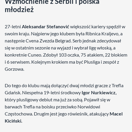
Wzmocnienie z Serbii i polska
młodzież
27-letni
Aleksandar Stefanović
większość kariery spędził w
swoim kraju. Najpierw jego klubem była Ribnica Kraljevo, a
następnie Cvena Zvezda Belgrad. Serb jednak zdecydował
się w ostatnim sezonie na wyjazd i wybrał ligę włoską, a
konkretnie Cuneo. Zdobył 103 oczka, 75 atakiem, 22 blokiem
i 6 serwisem. Kolejnym krokiem ma być Plusliga i zespół z
Gorzowa.
Do tego do klubu mają dołączyć dwaj młodzi gracze z Trefla
Gdańsk. Niespełna 19-letni środkowy
Igor Nurkiewicz,
który plusligowy debiut ma już za sobą. Pojawił się w
barwach Trefla na boisku przeciwko Norwidowi
Częstochowa. Drugim jest jego rówieśnik, atakujący
Macel
Kiciński.