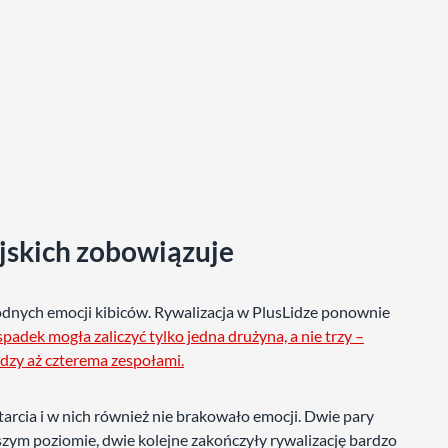
jskich zobowiązuje
dnych emocji kibiców. Rywalizacja w PlusLidze ponownie
adek mogła zaliczyć tylko jedna drużyna, a nie trzy –
ędzy aż czterema zespołami.
starcia i w nich również nie brakowało emocji. Dwie pary
zym poziomie, dwie kolejne zakończyły rywalizację bardzo