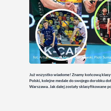
fot. Artur Kijewski, Marek Osuchowski, Piotr Suma
Już wszystko wiadome! Znamy końcową klasyfi
Polski, kolejne medale do swojego dorobku 
Warszawa. Jak dalej zostały sklasyfikowane p