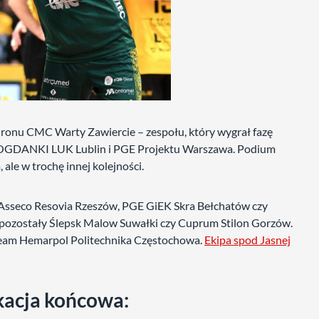
Aluronu CMC Warty Zawiercie – zespołu, który wygrał fazę
e BOGDANKI LUK Lublin i PGE Projektu Warszawa. Podium
ale w trochę innej kolejności.
e Asseco Resovia Rzeszów, PGE GiEK Skra Bełchatów czy
 pozostały Ślepsk Malow Suwałki czy Cuprum Stilon Gorzów.
 Steam Hemarpol Politechnika Częstochowa.
Ekipa spod Jasnej
kacja końcowa: