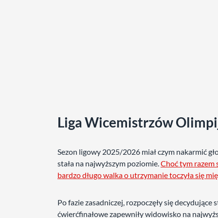
Liga Wicemistrzów Olimpi
Sezon ligowy 2025/2026 miał czym nakarmić gło
stała na najwyższym poziomie.
Choć tym razem sp
bardzo długo walka o utrzymanie toczyła się mi
Po fazie zasadniczej, rozpoczęły się decydujące 
ćwierćfinałowe zapewniły widowisko na najwyżs