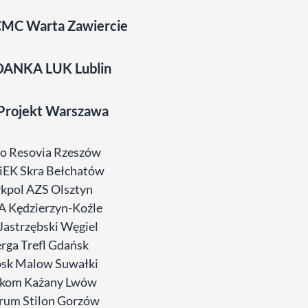
CMC Warta Zawiercie
ANKA LUK Lublin
Projekt Warszawa
co Resovia Rzeszów
iEK Skra Bełchatów
ykpol AZS Olsztyn
A Kędzierzyn-Koźle
Jastrzębski Węgiel
erga Trefl Gdańsk
psk Malow Suwałki
rkom Każany Lwów
rum Stilon Gorzów