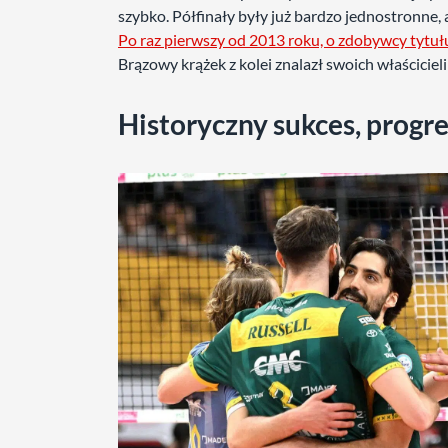
szybko. Półfinały były już bardzo jednostronne,
Po raz pierwszy od 2013 roku, o zdobywcy tytułu
Brązowy krążek z kolei znalazł swoich właściciel
Historyczny sukces, progres