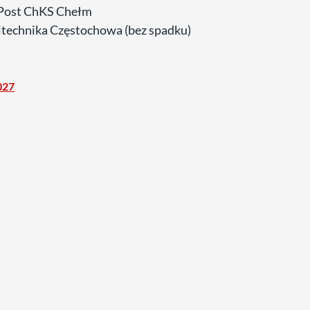
nPost ChKS Chełm
itechnika Częstochowa (bez spadku)
027