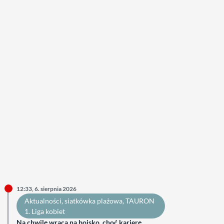
12:33, 6. sierpnia 2026
Aktualności
, 
siatkówka plażowa
, 
TAURON
1. Liga kobiet
Na chwilę wraca na boisko, choć karierę