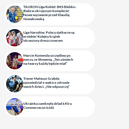
TAURON Liga Kobiet: BKS Bielsko-
Biała w okrojonym komplecie!
Nowe wyzwanie przed Klaudią
Nowakowską
Liga Narodów. Polscy siatkarze są
w niebie! Kolejny krążek
okraszony dreszczowcem
Marcin Komenda szczęśliwy po
meczu ze Słowenią. „Ten uśmiech
na twarzy każdy będzie miał”
Trener Mateusz Grabda
opowiedział o walce o zdrowie
swoich dzieci. „Nie odpuszczę”
Ukrainka zamknęła skład ŁKS-u
Commercecon Łódź