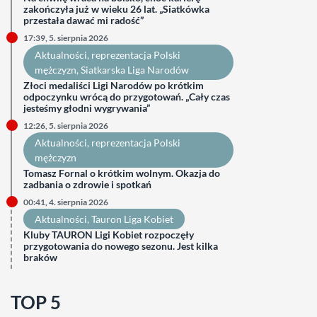
zakończyła już w wieku 26 lat. „Siatkówka
przestała dawać mi radość”
17:39, 5. sierpnia 2026
Aktualności
, 
reprezentacja Polski
mężczyzn
, 
Siatkarska Liga Narodów
Złoci medaliści Ligi Narodów po krótkim
odpoczynku wrócą do przygotowań. „Cały czas
jesteśmy głodni wygrywania”
12:26, 5. sierpnia 2026
Aktualności
, 
reprezentacja Polski
mężczyzn
Tomasz Fornal o krótkim wolnym. Okazja do
zadbania o zdrowie i spotkań
00:41, 4. sierpnia 2026
Aktualności
, 
Tauron Liga Kobiet
Kluby TAURON Ligi Kobiet rozpoczęły
przygotowania do nowego sezonu. Jest kilka
braków
TOP 5