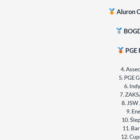
Aluron 
BOGD
PGE 
4. Asse
5. PGE G
6. Ind
7. ZAKS
8. JSW 
9. En
10. Śle
11. Ba
12. Cup