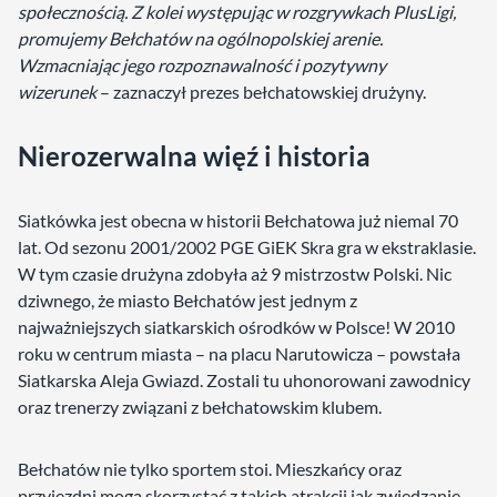
społecznością. Z kolei występując w rozgrywkach PlusLigi,
promujemy Bełchatów na ogólnopolskiej arenie.
Wzmacniając jego rozpoznawalność i pozytywny
wizerunek
– zaznaczył prezes bełchatowskiej drużyny.
Nierozerwalna więź i historia
Siatkówka jest obecna w historii Bełchatowa już niemal 70
lat. Od sezonu 2001/2002 PGE GiEK Skra gra w ekstraklasie.
W tym czasie drużyna zdobyła aż 9 mistrzostw Polski. Nic
dziwnego, że miasto Bełchatów jest jednym z
najważniejszych siatkarskich ośrodków w Polsce! W 2010
roku w centrum miasta – na placu Narutowicza – powstała
Siatkarska Aleja Gwiazd. Zostali tu uhonorowani zawodnicy
oraz trenerzy związani z bełchatowskim klubem.
Bełchatów nie tylko sportem stoi. Mieszkańcy oraz
przyjezdni mogą skorzystać z takich atrakcji jak zwiedzanie