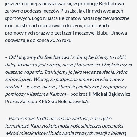
jeszcze mocniej zaangażować się w promocję Bełchatowa
zarówno podczas meczów PlusLigi, jak i innych wydarzeń
sportowych. Logo Miasta Bełchatów nadal będzie widoczne
m.in. na strojach meczowych drużyny, materiałach
promocyjnych oraz w przestrzeni meczowej klubu. Umowa
obowiązuje do końca 2026 roku.
–
Od lat gramy dla Bełchatowa i z dumą będziemy to robić
dalej. To miasto jest częścią naszej tożsamości. Dziękujemy za
okazane wsparcie. Traktujemy je jako wyraz zaufania, które
zobowiązuje. Wierzę, że podpisana umowa otwiera nowy
rozdział – jeszcze bliższej i bardziej efektywnej współpracy
pomiędzy Miastem a Klubem
– podkreślił
Michał Bąkiewicz
,
Prezes Zarządu KPS Skra Bełchatów S.A.
–
Partnerstwo to dla nas realna wartość, a nie tylko
formalność. Klub zyskuje możliwość silniejszej obecności
wśród mieszkańców i budowania trwałych relacji z lokalną