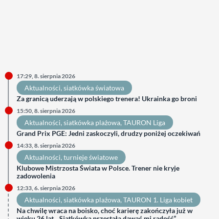
17:29, 8. sierpnia 2026
Aktualności
, 
siatkówka światowa
Za granicą uderzają w polskiego trenera! Ukrainka go broni
15:50, 8. sierpnia 2026
Aktualności
, 
siatkówka plażowa
, 
TAURON Liga
Grand Prix PGE: Jedni zaskoczyli, drudzy poniżej oczekiwań
14:33, 8. sierpnia 2026
Aktualności
, 
turnieje światowe
Klubowe Mistrzosta Świata w Polsce. Trener nie kryje
zadowolenia
12:33, 6. sierpnia 2026
Aktualności
, 
siatkówka plażowa
, 
TAURON 1. Liga kobiet
Na chwilę wraca na boisko, choć karierę zakończyła już w
wieku 26 lat. „Siatkówka przestała dawać mi radość”