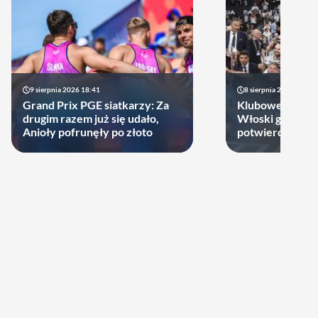
9 sierpnia 2026 18:41
8 sierpnia 2026 21:46
Grand Prix PGE siatkarzy: Za
Klubowe Mistrz
drugim razem już się udało,
Włoski gigant of
Anioły pofrunęły po złoto
potwierdził udz