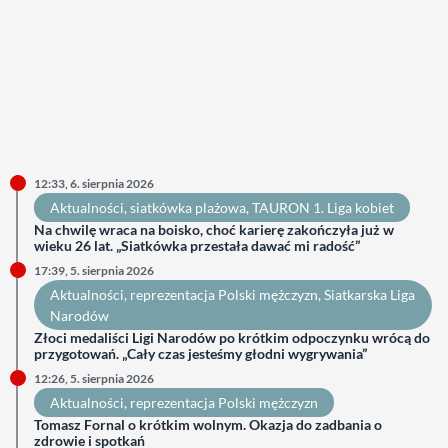
12:33, 6. sierpnia 2026
Aktualności
, 
siatkówka plażowa
, 
TAURON 1. Liga kobiet
Na chwilę wraca na boisko, choć karierę zakończyła już w
wieku 26 lat. „Siatkówka przestała dawać mi radość”
17:39, 5. sierpnia 2026
Aktualności
, 
reprezentacja Polski mężczyzn
, 
Siatkarska Liga
Narodów
Złoci medaliści Ligi Narodów po krótkim odpoczynku wrócą do
przygotowań. „Cały czas jesteśmy głodni wygrywania”
12:26, 5. sierpnia 2026
Aktualności
, 
reprezentacja Polski mężczyzn
Tomasz Fornal o krótkim wolnym. Okazja do zadbania o
zdrowie i spotkań