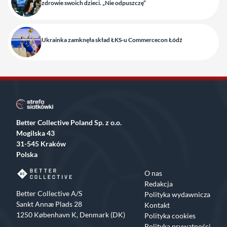
zdrowie swoich dzieci. „Nie odpuszczę”
Ukrainka zamknęła skład ŁKS-u Commercecon Łódź
Better Collective Poland Sp. z o.o.
Mogilska 43
31-545 Kraków
Polska
O nas
Redakcja
Better Collective A/S
Polityka wydawnicza
Sankt Annæ Plads 28
Kontakt
1250 København K, Denmark (DK)
Polityka cookies
Polityka prywatności