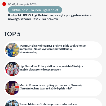
00:41, 4. sierpnia 2026
Aktualności
, 
Tauron Liga Kobiet
Kluby TAURON Ligi Kobiet rozpoczęły przygotowania do
nowego sezonu. Jest kilka braków
TOP 5
TAURON Liga Kobiet: BKS Bielsko-Biała w okrojonym
komplecie! Nowe wyzwanie przed Klaudią
Nowakowską
Liga Narodów. Polscy siatkarze są w niebie! Kolejny
krążek okraszony dreszczowcem
Marcin Komenda szczęśliwy po meczu ze Słowenią.
„Ten uśmiech na twarzy każdy będzie miał”
Trener Mateusz Grabda opowiedział o walce o