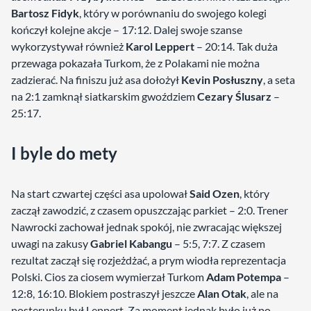
Bartosz Fidyk
, który w porównaniu do swojego kolegi
kończył kolejne akcje – 17:12. Dalej swoje szanse
wykorzystywał również
Karol Leppert
– 20:14. Tak duża
przewaga pokazała Turkom, że z Polakami nie można
zadzierać. Na finiszu już asa dołożył
Kevin Posłuszny
, a seta
na 2:1 zamknął siatkarskim gwoździem
Cezary Ślusarz
–
25:17.
I byle do mety
Na start czwartej części asa upolował
Said Ozen
, który
zaczął zawodzić, z czasem opuszczając parkiet – 2:0. Trener
Nawrocki zachował jednak spokój, nie zwracając większej
uwagi na zakusy
Gabriel Kabangu
– 5:5, 7:7. Z czasem
rezultat zaczął się rozjeżdżać, a prym wiodła reprezentacja
Polski. Cios za ciosem wymierzał Turkom
Adam Potempa
–
12:8, 16:10. Blokiem postraszył jeszcze
Alan Otak
, ale na
posterunku był Leppert. Za moment jednak było już po