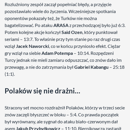
Rozluźniony zespół zaczął popełniać błędy, a przyjęcie
pozostawiało wiele do życzenia. Wcześniejsze spotkania
oponentów pokazały też, że Turków nie można
bagatelizować. Po ataku
ARASA
z przechodzącej było już 6:3.
Potem kolejne akcje kończył
Said Ozen
, który punktował
seriami – 13:7. To właśnie przy tym stanie po raz drugi czas
wziął
Jacek Naworcki
, co w końcu przyniosło efekt. Ciężar
gry wziął na siebie
Adam Potempa
– 10:14. Rozpędzeni
Turcy jednak nie mieli zamiaru odpuszczać, co znów dało im
przewagę, a nie do zatrzymania był
Gabriel Kabangu
– 25:18
(1:1).
Polaków się nie drażni…
Stracony set mocno rozdrażnił Polaków, którzy w trzeci secie
znów zaczęli błyszczeć w bloku – 5:4. Co prawda początek
był wyrównany, ale sygnał do ataku biało-czerwonym dał
asem
Jakub Przybyłkowicz
– 11:10. Biernikowcza zastąpił