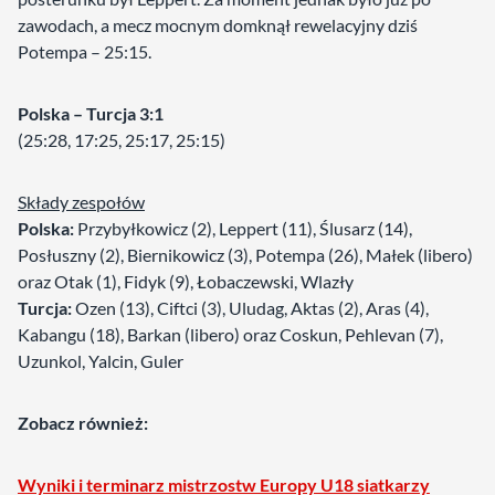
zawodach, a mecz mocnym domknął rewelacyjny dziś
Potempa – 25:15.
Polska – Turcja 3:1
(25:28, 17:25, 25:17, 25:15)
Składy zespołów
Polska:
Przybyłkowicz (2), Leppert (11), Ślusarz (14),
Posłuszny (2), Biernikowicz (3), Potempa (26), Małek (libero)
oraz Otak (1), Fidyk (9), Łobaczewski, Wlazły
Turcja:
Ozen (13), Ciftci (3), Uludag, Aktas (2), Aras (4),
Kabangu (18), Barkan (libero) oraz Coskun, Pehlevan (7),
Uzunkol, Yalcin, Guler
Zobacz również:
Wyniki i terminarz
mistrzostw Europy U18 siatkarzy