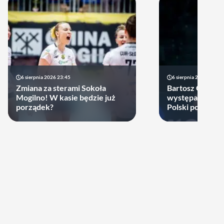
6 sierpnia 2026 23:45
6 sierpnia 2026 17:40
Zmiana za sterami Sokoła
Bartosz Gomułk
Mogilno! W kasie będzie już
występach w re
porządek?
Polski podjął de
zagra w najbliż