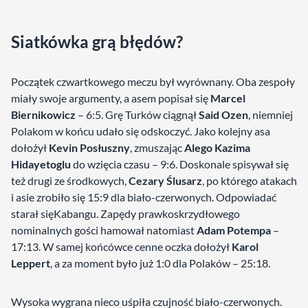
Siatkówka grą błędów?
Początek czwartkowego meczu był wyrównany. Oba zespoły
miały swoje argumenty, a asem popisał się
Marcel
Biernikowicz
– 6:5. Grę Turków ciągnął
Said Ozen
, niemniej
Polakom w końcu udało się odskoczyć. Jako kolejny asa
dołożył
Kevin Posłuszny
, zmuszając
Alego Kazima
Hidayetoglu
do wzięcia czasu – 9:6. Doskonale spisywał się
też drugi ze środkowych,
Cezary Ślusarz
, po którego atakach
i asie zrobiło się 15:9 dla biało-czerwonych. Odpowiadać
starał sięKabangu. Zapędy prawkoskrzydłowego
nominalnych gości hamował natomiast
Adam Potempa
–
17:13. W samej końcówce cenne oczka dołożył
Karol
Leppert
, a za moment było już 1:0 dla Polaków – 25:18.
Wysoka wygrana nieco uśpiła czujność biało-czerwonych.