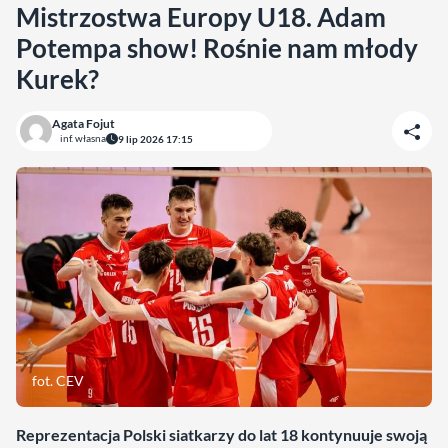
Mistrzostwa Europy U18. Adam
Potempa show! Rośnie nam młody
Kurek?
Agata Fojut
inf. własna
9 lip 2026 17:15
fot. CEV
Reprezentacja Polski siatkarzy do lat 18 kontynuuje swoją