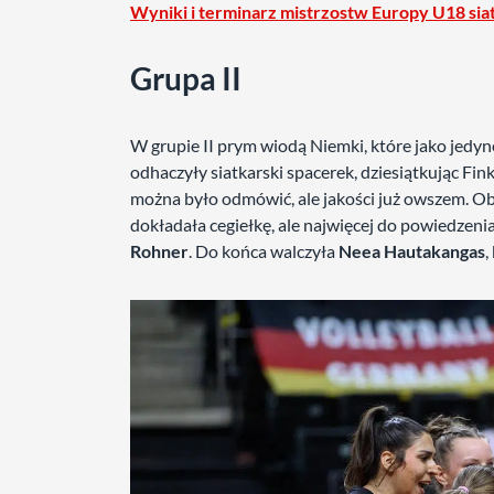
Wyniki i terminarz mistrzostw Europy U18 sia
Grupa II
W grupie II prym wiodą Niemki, które jako jedyn
odhaczyły siatkarski spacerek, dziesiątkując Fin
można było odmówić, ale jakości już owszem. O
dokładała cegiełkę, ale najwięcej do powiedzenia
Rohner
. Do końca walczyła
Neea Hautakangas
,