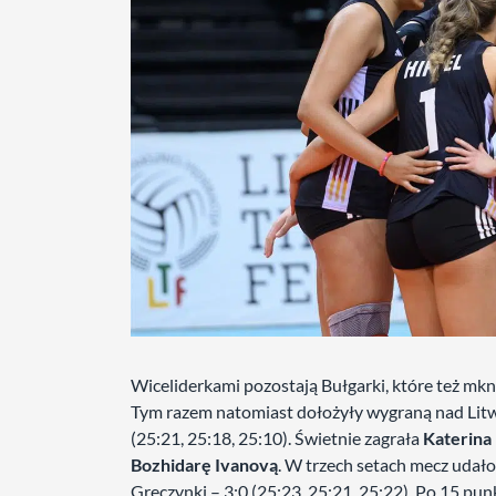
Wiceliderkami pozostają Bułgarki, które też mkną 
Tym razem natomiast dołożyły wygraną nad Litwi
(25:21, 25:18, 25:10). Świetnie zagrała
Katerina
Bozhidarę Ivanovą
. W trzech setach mecz udał
Greczynki – 3:0 (25:23, 25:21, 25:22). Po 15 p