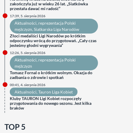
zakończyła już w wieku 26 lat. „Siatkówka
przestała dawać mi radość”
17:39, 5. sierpnia 2026
Aktualności
, 
reprezentacja Polski
mężczyzn
, 
Siatkarska Liga Narodów
Złoci medaliści Ligi Narodów po krótkim
odpoczynku wrócą do przygotowań. „Cały czas
jesteśmy głodni wygrywania”
12:26, 5. sierpnia 2026
Aktualności
, 
reprezentacja Polski
mężczyzn
Tomasz Fornal o krótkim wolnym. Okazja do
zadbania o zdrowie i spotkań
00:41, 4. sierpnia 2026
Aktualności
, 
Tauron Liga Kobiet
Kluby TAURON Ligi Kobiet rozpoczęły
przygotowania do nowego sezonu. Jest kilka
braków
TOP 5