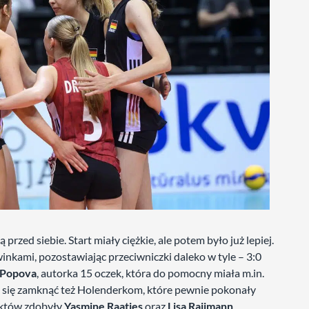
przed siebie. Start miały ciężkie, ale potem było już lepiej.
nkami, pozostawiając przeciwniczki daleko w tyle – 3:0
 Popova
, autorka 15 oczek, która do pomocny miała m.in.
o się zamknąć też Holenderkom, które pewnie pokonały
unktów zdobyły
Yasmine Raatjes
oraz
Lisa Raijmann
.