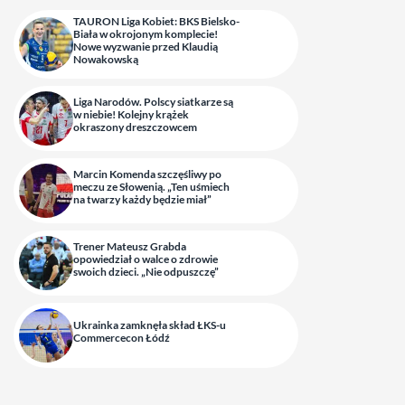
TAURON Liga Kobiet: BKS Bielsko-
Biała w okrojonym komplecie!
Nowe wyzwanie przed Klaudią
Nowakowską
Liga Narodów. Polscy siatkarze są
w niebie! Kolejny krążek
okraszony dreszczowcem
Marcin Komenda szczęśliwy po
meczu ze Słowenią. „Ten uśmiech
na twarzy każdy będzie miał”
Trener Mateusz Grabda
opowiedział o walce o zdrowie
swoich dzieci. „Nie odpuszczę”
Ukrainka zamknęła skład ŁKS-u
Commercecon Łódź