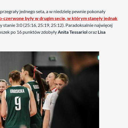
 przegrały jednego seta, a w niedzielę pewnie pokonały
ło-czerwone były w drugim secie, w którym stanęły jednak
 stanie 3:0 (25:16, 25:19, 25:12). Paradoksalnie najwięcej
oszek po 16 punktów zdobyły
Anita Tessariol
oraz
Lisa