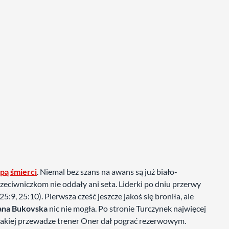
upą śmierci
. Niemal bez szans na awans są już biało-
rzeciwniczkom nie oddały ani seta. Liderki po dniu przerwy
:9, 25:10). Pierwsza cześć jeszcze jakoś się broniła, ale
ana Bukovska
nic nie mogła. Po stronie Turczynek najwięcej
y takiej przewadze trener Oner dał pograć rezerwowym.