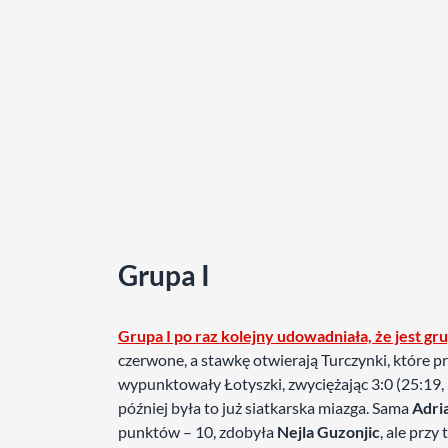
Grupa I
Grupa I po raz kolejny udowadniała, że jest gr
czerwone, a stawkę otwierają Turczynki, które p
wypunktowały Łotyszki, zwyciężając 3:0 (25:19, 25
później była to już siatkarska miazga. Sama
Adri
punktów – 10, zdobyła
Nejla Guzonjic
, ale prz