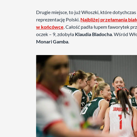
Drugie miejsce, to już Włoszki, które dotychczas
reprezentację Polski.
Najbliżej przełamania bia
w końcówce
. Całość padła łupem faworytek przy
oczek – 9, zdobyła
Klaudia Bladocha
. Wśród Wł
Monari Gamba
.