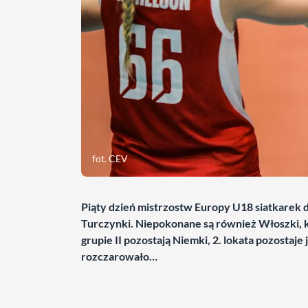
fot. CEV
Piąty dzień mistrzostw Europy U18 siatkarek d
Turczynki. Niepokonane są również Włoszki, 
grupie II pozostają Niemki, 2. lokata pozostaj
rozczarowało…