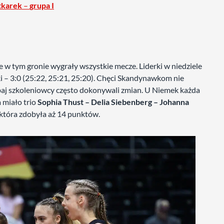
tkarek
–
grupa I
e w tym gronie wygrały wszystkie mecze. Liderki w niedziele
ki – 3:0 (25:22, 25:21, 25:20). Chęci Skandynawkom nie
baj szkoleniowcy często dokonywali zmian. U Niemek każda
 miało trio
Sophia Thust – Delia Siebenberg – Johanna
 która zdobyła aż 14 punktów.