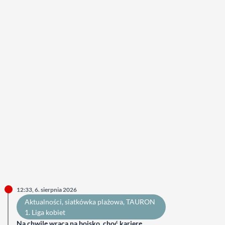
12:33, 6. sierpnia 2026
Aktualności
, 
siatkówka plażowa
, 
TAURON
1. Liga kobiet
Na chwilę wraca na boisko, choć karierę