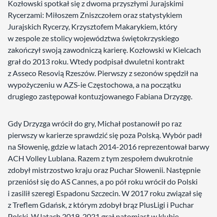
Kozłowski spotkał się z dwoma przyszłymi Jurajskimi
Rycerzami: Miłoszem Zniszczołem oraz statystykiem
Jurajskich Rycerzy, Krzysztofem Makarykiem, który
w zespole ze stolicy województwa świętokrzyskiego
zakończył swoją zawodniczą karierę. Kozłowski w Kielcach
grał do 2013 roku. Wtedy podpisał dwuletni kontrakt
z Asseco Resovią Rzeszów. Pierwszy z sezonów spędził na
wypożyczeniu w AZS-ie Częstochowa, a na początku
drugiego zastępował kontuzjowanego Fabiana Drzyzgę.
Gdy Drzyzga wrócił do gry, Michał postanowił po raz
pierwszy w karierze sprawdzić się poza Polską. Wybór padł
na Słowenię, gdzie w latach 2014-2016 reprezentował barwy
ACH Volley Lublana. Razem z tym zespołem dwukrotnie
zdobył mistrzostwo kraju oraz Puchar Słowenii. Następnie
przeniósł się do AS Cannes, a po pół roku wrócił do Polski
i zasilił szeregi Espadonu Szczecin. W 2017 roku związał się
z Treflem Gdańsk, z którym zdobył brąz PlusLigi i Puchar
Polski. W latach 2019-2021 grał natomiast w klubie