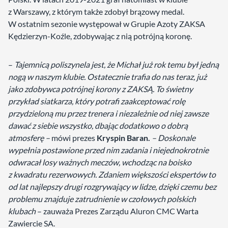
z Warszawy, z którym także zdobył brązowy medal.
W ostatnim sezonie występował w Grupie Azoty ZAKSA
Kędzierzyn-Koźle, zdobywając z nią potrójną koronę.
–
Tajemnicą poliszynela jest, że Michał już rok temu był jedną
nogą w naszym klubie. Ostatecznie trafia do nas teraz, już
jako zdobywca potrójnej korony z ZAKSĄ. To świetny
przykład siatkarza, który potrafi zaakceptować rolę
przydzieloną mu przez trenera i niezależnie od niej zawsze
dawać z siebie wszystko, dbając dodatkowo o dobrą
atmosferę –
mówi prezes
Kryspin Baran.
– Doskonale
wypełnia postawione przed nim zadania i niejednokrotnie
odwracał losy ważnych meczów, wchodząc na boisko
z kwadratu rezerwowych. Zdaniem większości ekspertów to
od lat najlepszy drugi rozgrywający w lidze, dzięki czemu bez
problemu znajduje zatrudnienie w czołowych polskich
klubach
– zauważa Prezes Zarządu Aluron CMC Warta
Zawiercie SA.