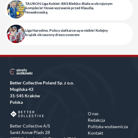
TAURON Liga Kobiet: BKS Bielsko-Biała w okrojonym
komplecie! Nowe wyzwanie przed Klaudią
Nowakowską
Liga Narodów. Polscy siatkarze są w niebie! Kolejny
krążek okraszony dreszczowcem
Better Collective Poland Sp. z o.o.
Mogilska 43
31-545 Kraków
Polska
O nas
Redakcja
Better Collective A/S
Polityka wydawnicza
Sankt Annæ Plads 28
Kontakt