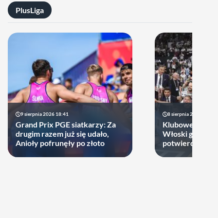
PlusLiga
9 sierpnia 2026 18:41
8 sierpnia 2026 21:46
Grand Prix PGE siatkarzy: Za
Klubowe Mistrz
drugim razem już się udało,
Włoski gigant of
Anioły pofrunęły po złoto
potwierdził udz