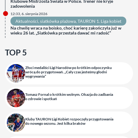
Klubowe Mistrzosta Świata w Polsce. Trener nie kryje
zadowolenia
12:33, 6. sierpnia 2026
Aktualności
, 
siatkówka plażowa
, 
TAURON 1. Liga kobiet
Na chwilę wraca na boisko, choć karierę zakończyła już w
wieku 26 lat. „Siatkówka przestała dawać mi radość”
TOP 5
Złoci medaliści Ligi Narodów po krótkim odpoczynku
wrócą do przygotowań. „Cały czas jesteśmy głodni
wygrywania”
Tomasz Fornal o krótkim wolnym. Okazja do zadbania
o zdrowie i spotkań
Kluby TAURON Ligi Kobiet rozpoczęły przygotowania
do nowego sezonu. Jest kilka braków