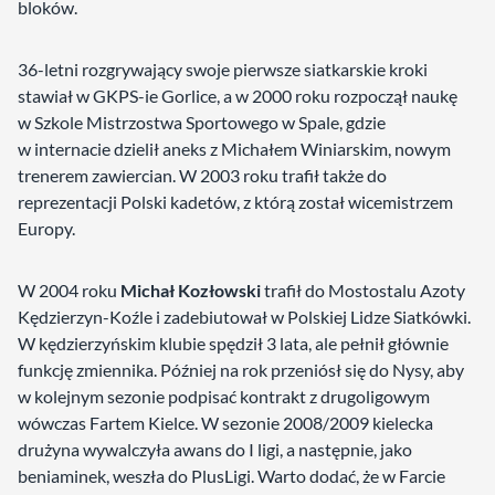
bloków.
36-letni rozgrywający swoje pierwsze siatkarskie kroki
stawiał w GKPS-ie Gorlice, a w 2000 roku rozpoczął naukę
w Szkole Mistrzostwa Sportowego w Spale, gdzie
w internacie dzielił aneks z Michałem Winiarskim, nowym
trenerem zawiercian. W 2003 roku trafił także do
reprezentacji Polski kadetów, z którą został wicemistrzem
Europy.
W 2004 roku
Michał Kozłowski
trafił do Mostostalu Azoty
Kędzierzyn-Koźle i zadebiutował w Polskiej Lidze Siatkówki.
W kędzierzyńskim klubie spędził 3 lata, ale pełnił głównie
funkcję zmiennika. Później na rok przeniósł się do Nysy, aby
w kolejnym sezonie podpisać kontrakt z drugoligowym
wówczas Fartem Kielce. W sezonie 2008/2009 kielecka
drużyna wywalczyła awans do I ligi, a następnie, jako
beniaminek, weszła do PlusLigi. Warto dodać, że w Farcie