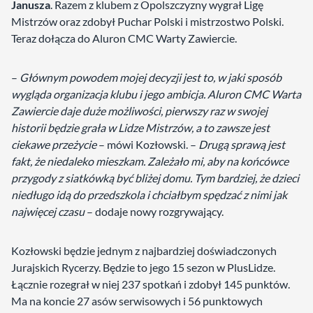
Janusza
. Razem z klubem z Opolszczyzny wygrał Ligę
Mistrzów oraz zdobył Puchar Polski i mistrzostwo Polski.
Teraz dołącza do Aluron CMC Warty Zawiercie.
–
Głównym powodem mojej decyzji jest to, w jaki sposób
wygląda organizacja klubu i jego ambicja. Aluron CMC Warta
Zawiercie daje duże możliwości, pierwszy raz w swojej
historii będzie grała w Lidze Mistrzów, a to zawsze jest
ciekawe przeżycie
– mówi Kozłowski. –
Drugą sprawą jest
fakt, że niedaleko mieszkam. Zależało mi, aby na końcówce
przygody z siatkówką być bliżej domu. Tym bardziej, że dzieci
niedługo idą do przedszkola i chciałbym spędzać z nimi jak
najwięcej czasu
– dodaje nowy rozgrywający.
Kozłowski będzie jednym z najbardziej doświadczonych
Jurajskich Rycerzy. Będzie to jego 15 sezon w PlusLidze.
Łącznie rozegrał w niej 237 spotkań i zdobył 145 punktów.
Ma na koncie 27 asów serwisowych i 56 punktowych