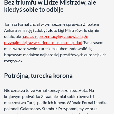
Bez triumfu w Lidze Mistrzów, ale
kiedyś sobie to odbije
Tomasz Fornal chciał w tym sezonie sprawić z Ziraatem
Ankara sensację i zdobyć złoto Ligi Mistrzów. To się nie
udało, ale
nasz as reprezentacyjny zapowiada, że
przynajmniej raz w karierze musi mu się udać
. Tymczasem
musi wraz ze swoim tureckim klubem zadowolić się
brązowym medalem najbardziej prestiżowych europejskich
rozgrywek.
Potrójna, turecka korona
Nie oznacza to, że Fornal kończy sezon bez złota. Na
krajowym podwórku Ziraat nie miał sobie równych i
mistrzostwo Turcji padło ich łupem. W finale Fornal i spółka
pokonali Galatasaray Stambuł. Przypomnijmy, że brąz