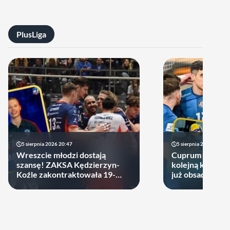
PlusLiga
5 sierpnia 2026 20:47
5 sierpnia 2026 14:44
Wreszcie młodzi dostają
Cuprum Stilon 
szansę! ZAKSA Kędzierzyn-
kolejną kartę! P
Koźle zakontraktowała 19-
już obsadzona
latka