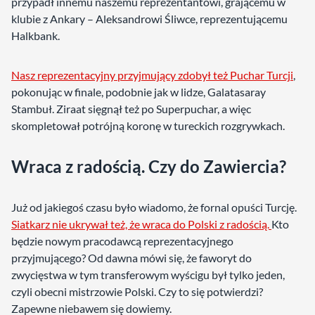
przypadł innemu naszemu reprezentantowi, grającemu w
klubie z Ankary – Aleksandrowi Śliwce, reprezentującemu
Halkbank.
Nasz reprezentacyjny przyjmujący zdobył też Puchar Turcji
,
pokonując w finale, podobnie jak w lidze, Galatasaray
Stambuł. Ziraat sięgnął też po Superpuchar, a więc
skompletował potrójną koronę w tureckich rozgrywkach.
Wraca z radością. Czy do Zawiercia?
Już od jakiegoś czasu było wiadomo, że fornal opuści Turcję.
Siatkarz nie ukrywał też, że wraca do Polski z radością.
Kto
będzie nowym pracodawcą reprezentacyjnego
przyjmującego? Od dawna mówi się, że faworyt do
zwycięstwa w tym transferowym wyścigu był tylko jeden,
czyli obecni mistrzowie Polski. Czy to się potwierdzi?
Zapewne niebawem się dowiemy.