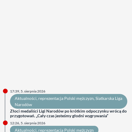
17:39, 5. sierpnia 2026
Aktualności
, 
reprezentacja Polski mężczyzn
, 
Siatkarska Liga
Narodów
Złoci medaliści Ligi Narodów po krótkim odpoczynku wrócą do
przygotowań. „Cały czas jesteśmy głodni wygrywania”
12:26, 5. sierpnia 2026
Aktualności
, 
reprezentacja Polski mężczyzn