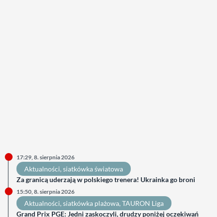
17:29, 8. sierpnia 2026
Aktualności
, 
siatkówka światowa
Za granicą uderzają w polskiego trenera! Ukrainka go broni
15:50, 8. sierpnia 2026
Aktualności
, 
siatkówka plażowa
, 
TAURON Liga
Grand Prix PGE: Jedni zaskoczyli, drudzy poniżej oczekiwań