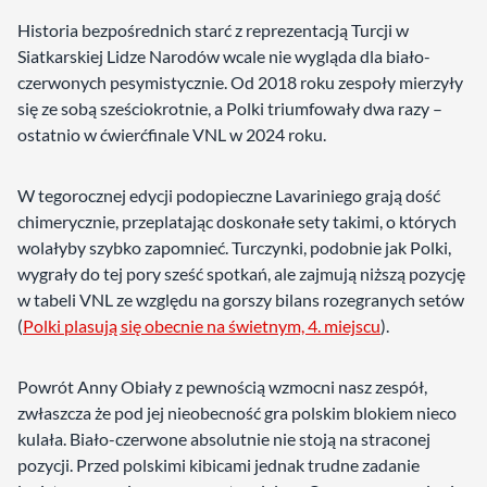
Historia bezpośrednich starć z reprezentacją Turcji w
Siatkarskiej Lidze Narodów wcale nie wygląda dla biało-
czerwonych pesymistycznie. Od 2018 roku zespoły mierzyły
się ze sobą sześciokrotnie, a Polki triumfowały dwa razy –
ostatnio w ćwierćfinale VNL w 2024 roku.
W tegorocznej edycji podopieczne Lavariniego grają dość
chimerycznie, przeplatając doskonałe sety takimi, o których
wolałyby szybko zapomnieć. Turczynki, podobnie jak Polki,
wygrały do tej pory sześć spotkań, ale zajmują niższą pozycję
w tabeli VNL ze względu na gorszy bilans rozegranych setów
(
Polki plasują się obecnie na świetnym, 4. miejscu
).
Powrót Anny Obiały z pewnością wzmocni nasz zespół,
zwłaszcza że pod jej nieobecność gra polskim blokiem nieco
kulała. Biało-czerwone absolutnie nie stoją na straconej
pozycji. Przed polskimi kibicami jednak trudne zadanie