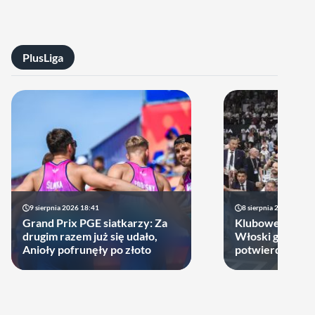
PlusLiga
9 sierpnia 2026 18:41
8 sierpnia 2026 21:46
Grand Prix PGE siatkarzy: Za
Klubowe Mistrz
drugim razem już się udało,
Włoski gigant of
Anioły pofrunęły po złoto
potwierdził udz