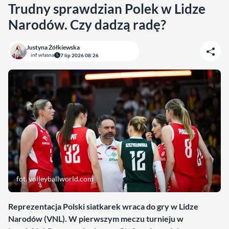
Trudny sprawdzian Polek w Lidze
Narodów. Czy dadzą radę?
Justyna Żółkiewska
inf. własna
7 lip 2026 08:26
fot. volleyballworld.com
Reprezentacja Polski siatkarek wraca do gry w Lidze
Narodów (VNL). W pierwszym meczu turnieju w