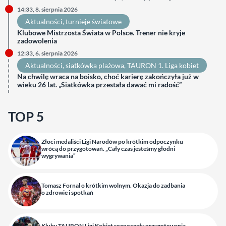
14:33, 8. sierpnia 2026
Aktualności
, 
turnieje światowe
Klubowe Mistrzosta Świata w Polsce. Trener nie kryje
zadowolenia
12:33, 6. sierpnia 2026
Aktualności
, 
siatkówka plażowa
, 
TAURON 1. Liga kobiet
Na chwilę wraca na boisko, choć karierę zakończyła już w
wieku 26 lat. „Siatkówka przestała dawać mi radość”
TOP 5
Złoci medaliści Ligi Narodów po krótkim odpoczynku
wrócą do przygotowań. „Cały czas jesteśmy głodni
wygrywania”
Tomasz Fornal o krótkim wolnym. Okazja do zadbania
o zdrowie i spotkań
Kluby TAURON Ligi Kobiet rozpoczęły przygotowania