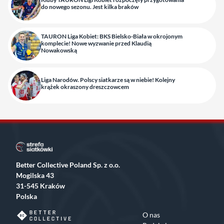
do nowego sezonu. Jest kilka braków
TAURON Liga Kobiet: BKS Bielsko-Biała w okrojonym
komplecie! Nowe wyzwanie przed Klaudią
Nowakowską
Liga Narodów. Polscy siatkarze są w niebie! Kolejny
krążek okraszony dreszczowcem
Better Collective Poland Sp. z o.o.
Mogilska 43
31-545 Kraków
Polska
O nas