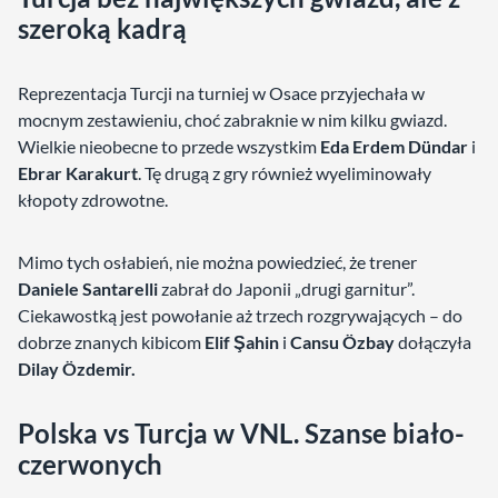
szeroką kadrą
Reprezentacja Turcji na turniej w Osace przyjechała w
mocnym zestawieniu, choć zabraknie w nim kilku gwiazd.
Wielkie nieobecne to przede wszystkim
Eda Erdem Dündar
i
Ebrar Karakurt
. Tę drugą z gry również wyeliminowały
kłopoty zdrowotne.
Mimo tych osłabień, nie można powiedzieć, że trener
Daniele Santarelli
zabrał do Japonii „drugi garnitur”.
Ciekawostką jest powołanie aż trzech rozgrywających – do
dobrze znanych kibicom
Elif Şahin
i
Cansu Özbay
dołączyła
Dilay Özdemir.
Polska vs Turcja w VNL. Szanse biało-
czerwonych