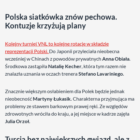
Polska siatkówka znów pechowa.
Kontuzje krzyżują plany
Kolejny turniej VNL to kolejne rotacje w składzie
reprezentacji Polski.
Do Japonii przyleciała nieobecna
wcześniej w Chinach z powodów prywatnych
Anna Obiała
.
Środkowa zastąpiła
Natalię Kecher
, która tym razem nie
znalazła uznania w oczach trenera
Stefano Lavariniego.
Znacznie większym osłabieniem dla Polek będzie jednak
nieobecność
Martyny Łukasik.
Charakterna przyjmująca ma
problemy ze stawem barkowym prawej ręki. Ze względów
zdrowotnych wróciła do kraju, a jej miejsce w kadrze zajęła
Julia Orzoł.
Turcja bez największych gwiazd, ale z