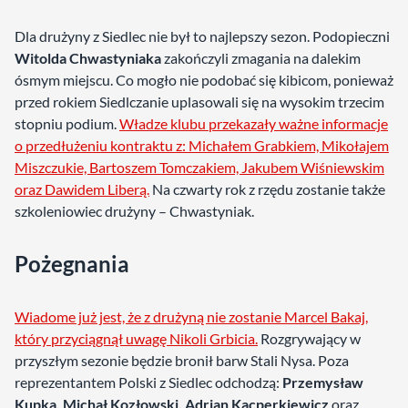
Dla drużyny z Siedlec nie był to najlepszy sezon. Podopieczni
Witolda Chwastyniaka
zakończyli zmagania na dalekim
ósmym miejscu. Co mogło nie podobać się kibicom, ponieważ
przed rokiem Siedlczanie uplasowali się na wysokim trzecim
stopniu podium.
Władze klubu przekazały ważne informacje
o przedłużeniu kontraktu z: Michałem Grabkiem, Mikołajem
Miszczukie, Bartoszem Tomczakiem, Jakubem Wiśniewskim
oraz Dawidem Liberą.
Na czwarty rok z rzędu zostanie także
szkoleniowiec drużyny – Chwastyniak.
Pożegnania
Wiadome już jest, że z drużyną nie zostanie Marcel Bakaj,
który przyciągnął uwagę Nikoli Grbicia.
Rozgrywający w
przyszłym sezonie będzie bronił barw Stali Nysa. Poza
reprezentantem Polski z Siedlec odchodzą:
Przemysław
Kupka, Michał Kozłowski, Adrian Kacperkiewicz
oraz