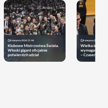
8 sierpnia 2026 21:46
8 sierpnia 2026 19:22
Klubowe Mistrzostwa Świata.
Wielka impreza
Włoski gigant oficjalnie
wymagała wielk
potwierdził udział
– Czasem warto
swoje ręce