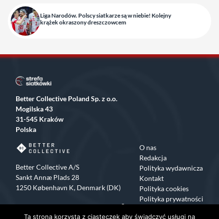
Liga Narodów. Polscy siatkarze są w niebie! Kolejny
krążek okraszony dreszczowcem
Better Collective Poland Sp. z o.o.
Mogilska 43
31-545 Kraków
Polska
O nas
Redakcja
Better Collective A/S
Polityka wydawnicza
Sankt Annæ Plads 28
Kontakt
1250 København K, Denmark (DK)
Polityka cookies
Polityka prywatności
Facebook
X
Instagram
TikTok
Ta strona korzysta z ciasteczek aby świadczyć usługi na