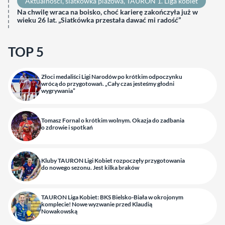
Aktualności
, 
siatkówka plażowa
, 
TAURON 1. Liga kobiet
Na chwilę wraca na boisko, choć karierę zakończyła już w
wieku 26 lat. „Siatkówka przestała dawać mi radość”
TOP 5
Złoci medaliści Ligi Narodów po krótkim odpoczynku
wrócą do przygotowań. „Cały czas jesteśmy głodni
wygrywania”
Tomasz Fornal o krótkim wolnym. Okazja do zadbania
o zdrowie i spotkań
Kluby TAURON Ligi Kobiet rozpoczęły przygotowania
do nowego sezonu. Jest kilka braków
TAURON Liga Kobiet: BKS Bielsko-Biała w okrojonym
komplecie! Nowe wyzwanie przed Klaudią
Nowakowską