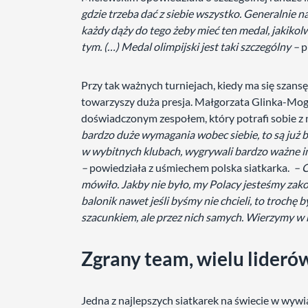
gdzie trzeba dać z siebie wszystko. Generalnie na
każdy dąży do tego żeby mieć ten medal, jakikol
tym. (…) Medal olimpijski jest taki szczególny –
p
Przy tak ważnych turniejach, kiedy ma się sza
towarzyszy duża presja. Małgorzata Glinka-Moge
doświadczonym zespołem, który potrafi sobie z ni
bardzo duże wymagania wobec siebie, to są już ba
w wybitnych klubach, wygrywali bardzo ważne imp
–
powiedziała z uśmiechem polska siatkarka.
– C
mówiło. Jakby nie było, my Polacy jesteśmy zak
balonik nawet jeśli byśmy nie chcieli, to troch
szacunkiem, ale przez nich samych. Wierzymy w
Zgrany team, wielu lideró
Jedna z najlepszych siatkarek na świecie w wy