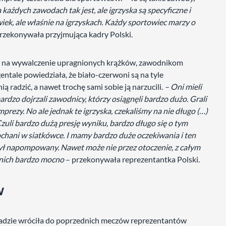
 każdych zawodach tak jest, ale igrzyska są specyficzne i
wiek, ale właśnie na igrzyskach. Każdy sportowiec marzy o
rzekonywała przyjmująca kadry Polski.
nsę na wywalczenie upragnionych krążków, zawodnikom
ntale powiedziała, że biało-czerwoni są na tyle
ą radzić, a nawet trochę sami sobie ją narzucili.
– Oni mieli
rdzo dojrzali zawodnicy, którzy osiągnęli bardzo dużo. Grali
rezy. No ale jednak te igrzyska, czekaliśmy na nie długo (…)
zuli bardzo dużą presję wyniku, bardzo długo się o tym
ochani w siatkówce. I mamy bardzo duże oczekiwania i ten
ę był napompowany. Nawet może nie przez otoczenie, z całym
 nich bardzo mocno
– przekonywała reprezentantka Polski.
w
wiadzie wróciła do poprzednich meczów reprezentantów