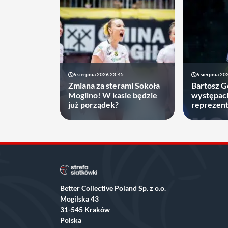
6 sierpnia 2026 23:45
6 sierpnia 20
Zmiana za sterami Sokoła
Bartosz 
Mogilno! W kasie będzie
występac
już porządek?
reprezenta
decyzję, 
najbliższ
Better Collective Poland Sp. z o.o.
Mogilska 43
31-545 Kraków
Polska