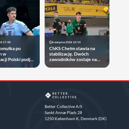
26 17:40
6 sierpnia 2026 10:14
Gomułka po
ChKS Chełm stawia na
h w
stabilizację. Dwóch
cji Polski podjął
zawodników zostaje na
gdzie zagra w
dłużej
ych sezonach!
Better Collective A/S
Sankt Annæ Plads 28
1250 København K, Denmark (DK)