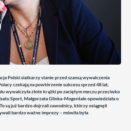
a Polski siatkarzy stanie przed szansą wywalczenia
Polacy czekają na powtórzenie sukcesu sprzed 48 lat,
lu wywalczyła złote krążki po zaciętym meczu przeciwko
atu Sport, Małgorzata Glinka-Mogentale opowiedziała o
o są już bardzo dojrzali zawodnicy, którzy osiągnęli
rywali bardzo ważne imprezy – mówiła była