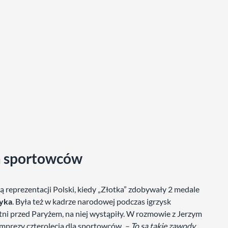
a sportowców
 reprezentacji Polski, kiedy „Złotka” zdobywały 2 medale
yka
. Była też w kadrze narodowej podczas igrzysk
tatni przed Paryżem, na niej wystąpiły. W rozmowie z Jerzym
mprezy czterolecia dla sportowców.
– To są takie zawody,