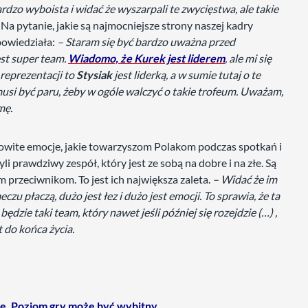
ardzo wyboista i widać że wyszarpali te zwycięstwa, ale takie
a pytanie, jakie są najmocniejsze strony naszej kadry
dpowiedziała:
– Staram się być bardzo uważna przed
st super team.
Wiadomo, że Kurek jest liderem
, ale mi się
 reprezentacji to
Stysiak
jest liderką, a w sumie tutaj o te
musi być paru, żeby w ogóle walczyć o takie trofeum. Uważam,
mę.
owite emocje, jakie towarzyszom Polakom podczas spotkań i
li prawdziwy zespół, który jest ze sobą na dobre i na złe. Są
m przeciwnikom. To jest ich największa zaleta.
– Widać że im
u płaczą, dużo jest łez i dużo jest emocji. To sprawia, że ta
ędzie taki team, który nawet jeśli później się rozejdzie (…) ,
t do końca życia.
zje. Poziom gry może być wybitny