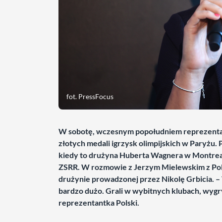
fot. PressFocus
W sobotę, wczesnym popołudniem reprezentacj
złotych medali igrzysk olimpijskich w Paryżu. 
kiedy to drużyna Huberta Wagnera w Montrea
ZSRR. W rozmowie z Jerzym Mielewskim z Pols
drużynie prowadzonej przez Nikolę Grbicia. – T
bardzo dużo. Grali w wybitnych klubach, wyg
reprezentantka Polski.