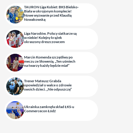
TAURON Liga Kobiet: BKS Bielsko-
Biała w okrojonym komplecie!
Nowe wyzwanie przed Klaudią
Nowakowską
Liga Narodów. Polscy siatkarze są
w niebie! Kolejny krążek
okraszony dreszczowcem
Marcin Komenda szczęśliwy po
meczu ze Słowenią. „Ten uśmiech
na twarzy każdy będzie miał”
Trener Mateusz Grabda
opowiedział o walce o zdrowie
swoich dzieci. „Nie odpuszczę”
Ukrainka zamknęła skład ŁKS-u
Commercecon Łódź