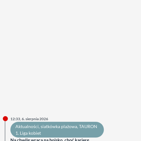
12:33, 6. sierpnia 2026
Aktualności
, 
siatkówka plażowa
, 
TAURON
1. Liga kobiet
Na chwilę wraca na boisko, choć karierę