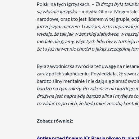
Polski na tych igrzyskach.
– Ta droga była taka b
są właśnie igrzyska –
mówiła Glinka-Mogentale. N
narodowej oraz kto jest liderem w tej grupie, o
jutrzejszym meczem. Uważam, że to naprawdę je
wydaje, że tak jak w żeńskiej siatkówce, w naszej
medale nie gramy, więc tych liderów w turnieju 
że tu już nawet nie chodzi o jakąś szczególną for
Była zawodniczka zwróciła też uwagę na niesam
zaraz po ich zakończeniu. Powiedziała, że stworzy
bardzo silny mentalnie i nie dają się złamać swoi
bardzo na tym zależy. Po zakończeniu każdego mecz
drużyna jest naprawdę bardzo silna i myślę że to b
to widać to po nich, że będą mieć ze sobą kontak
Zobacz również:
Antiga przed finałem IO: Presja nikogo tu nie 