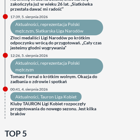
zakończyła już w wieku 26 lat. „Siatkówka
przestała dawać mi radość”
17:39, 5. sierpnia 2026
Aktualności
, 
reprezentacja Polski
mężczyzn
, 
Siatkarska Liga Narodów
Złoci medaliści Ligi Narodów po krótkim
odpoczynku wrócą do przygotowań. „Cały czas
jesteśmy głodni wygrywania”
12:26, 5. sierpnia 2026
Aktualności
, 
reprezentacja Polski
mężczyzn
Tomasz Fornal o krótkim wolnym. Okazja do
zadbania o zdrowie i spotkań
00:41, 4. sierpnia 2026
Aktualności
, 
Tauron Liga Kobiet
Kluby TAURON Ligi Kobiet rozpoczęły
przygotowania do nowego sezonu. Jest kilka
braków
TOP 5