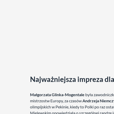
Najważniejsza impreza dl
Małgorzata Glinka-Mogentale
była zawodniczką
mistrzostw Europy, za czasów
Andrzeja Niemcz
olimpijskich w Pekinie, kiedy to Polki po raz os
Mielewskim opowiedziała o szczególnej randze i