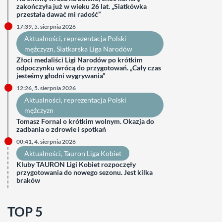
zakończyła już w wieku 26 lat. „Siatkówka
przestała dawać mi radość”
17:39, 5. sierpnia 2026
Aktualności
, 
reprezentacja Polski
mężczyzn
, 
Siatkarska Liga Narodów
Złoci medaliści Ligi Narodów po krótkim
odpoczynku wrócą do przygotowań. „Cały czas
jesteśmy głodni wygrywania”
12:26, 5. sierpnia 2026
Aktualności
, 
reprezentacja Polski
mężczyzn
Tomasz Fornal o krótkim wolnym. Okazja do
zadbania o zdrowie i spotkań
00:41, 4. sierpnia 2026
Aktualności
, 
Tauron Liga Kobiet
Kluby TAURON Ligi Kobiet rozpoczęły
przygotowania do nowego sezonu. Jest kilka
braków
TOP 5