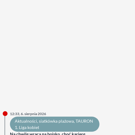
12:33, 6. sierpnia 2026
Aktualności
, 
siatkówka plażowa
, 
TAURON
1. Liga kobiet
Na chwilę wraca na boisko, choć karierę