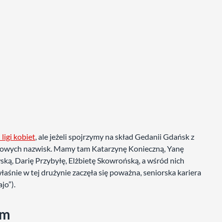
ligi kobiet
, ale jeżeli spojrzymy na skład Gedanii Gdańsk z
gowych nazwisk. Mamy tam Katarzynę Konieczną, Yanę
ką, Darię Przybyłę, Elżbietę Skowrońską, a wśród nich
łaśnie w tej drużynie zaczęła się poważna, seniorska kariera
jo”).
em