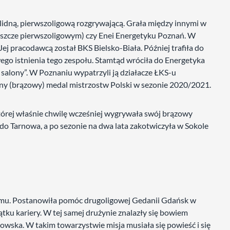
olidną, pierwszoligową rozgrywającą. Grała między innymi w
jeszcze pierwszoligowym) czy Enei Energetyku Poznań. W
j pracodawcą został BKS Bielsko-Biała. Później trafiła do
go istnienia tego zespołu. Stamtąd wróciła do Energetyka
salony”. W Poznaniu wypatrzyli ją działacze ŁKS-u
ny (brązowy) medal mistrzostw Polski w sezonie 2020/2021.
tórej właśnie chwilę wcześniej wygrywała swój brązowy
 do Tarnowa, a po sezonie na dwa lata zakotwiczyła w Sokole
omu. Postanowiła pomóc drugoligowej Gedanii Gdańsk w
zątku kariery. W tej samej drużynie znalazły się bowiem
owska. W takim towarzystwie misja musiała się powieść i się