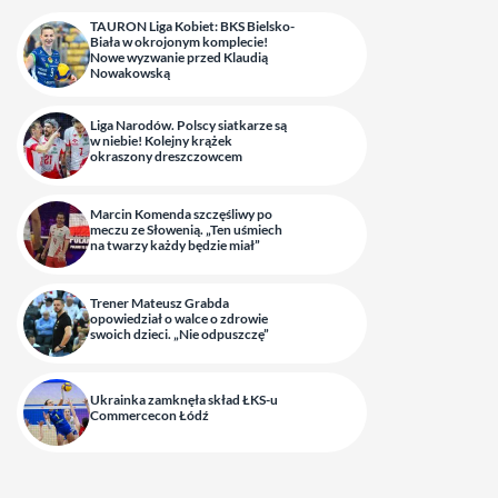
TAURON Liga Kobiet: BKS Bielsko-
Biała w okrojonym komplecie!
Nowe wyzwanie przed Klaudią
Nowakowską
Liga Narodów. Polscy siatkarze są
w niebie! Kolejny krążek
okraszony dreszczowcem
Marcin Komenda szczęśliwy po
meczu ze Słowenią. „Ten uśmiech
na twarzy każdy będzie miał”
Trener Mateusz Grabda
opowiedział o walce o zdrowie
swoich dzieci. „Nie odpuszczę”
Ukrainka zamknęła skład ŁKS-u
Commercecon Łódź