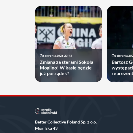
6 sierpnia 2026 23:45
6 sierpnia 20
Zmiana za sterami Sokoła
Bartosz 
Mogilno! W kasie będzie
występac
już porządek?
reprezenta
decyzję, 
najbliższ
Better Collective Poland Sp. z o.o.
Mogilska 43