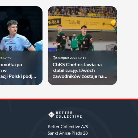
26 17:40
6 sierpnia 2026 10:14
Gomułka po
ChKS Chełm stawia na
h w
stabilizację. Dwóch
cji Polski podjął
zawodników zostaje na
gdzie zagra w
dłużej
ych sezonach!
Better Collective A/S
Sankt Annæ Plads 28