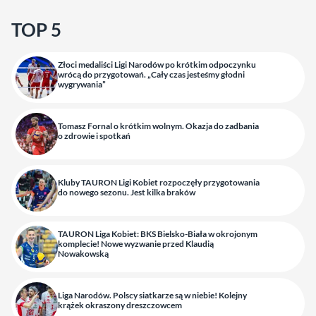
TOP 5
Złoci medaliści Ligi Narodów po krótkim odpoczynku
wrócą do przygotowań. „Cały czas jesteśmy głodni
wygrywania”
Tomasz Fornal o krótkim wolnym. Okazja do zadbania
o zdrowie i spotkań
Kluby TAURON Ligi Kobiet rozpoczęły przygotowania
do nowego sezonu. Jest kilka braków
TAURON Liga Kobiet: BKS Bielsko-Biała w okrojonym
komplecie! Nowe wyzwanie przed Klaudią
Nowakowską
Liga Narodów. Polscy siatkarze są w niebie! Kolejny
krążek okraszony dreszczowcem