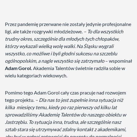
Przez pandemię przerwane nie zostały jedynie profesjonalne
ligi, ale także rozgrywki młodzieżowe.
– To dla wszystkich
trudny okres, szczególnie dla młodych tych chłopaków,
którzy wykazali wielką wolę walki. Na Śląsku wygrali
wszystko, co możliwe i byli głodni sukcesu na szczeblu
ogólnopolskim, a nagle wszystko się zatrzymało
– wspominał
Adam Gorol.
Akademia Talentów świetnie radziła sobie w
wielu kategoriach wiekowych.
Pomimo tego Adam Gorol cały czas pracuje nad rozwojem
tego projektu.
– Dla nas to jest zupełnie inna sytuacja niż
kilka miesięcy temu, kiedy po raz pierwszy od kilku lat
sprowadziliśmy Akademię Talentów do naszego obiektu w
Jastrzębiu. To sytuacja inna, trudna, ale szczególnie nasz
sztab stara się utrzymywać zdalny kontakt z akademikami,
aby być w pełnej gotowości do powrotu do normalności
–