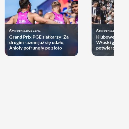
9 sierpnia 2026 18:41
8 sierpnia 2026 21:46
Grand Prix PGE siatkarzy: Za
Klubowe Mistrz
drugim razem już się udało,
Włoski gigant of
Anioły pofrunęły po złoto
potwierdził udz