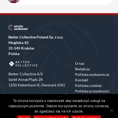
Better Collective Poland Sp. z o.o.
Mogilska 43
31-545 Kraków
Polska
O nas
Redakcja
Better Collective A/S
Polityka wydawnicza
Sankt Annæ Plads 28
Kontakt
1250 København K, Denmark (DK)
Polityka cookies
Polityka prywatności
Facebook
X
Instagram
TikTok
Ta strona korzysta z ciasteczek aby świadczyć usługi na
Copyrights 2015-2024 Strefa Siatkówki All rights reserved
najwyższym poziomie. Dalsze korzystanie ze strony oznacza,
że zgadzasz się na ich użycie.