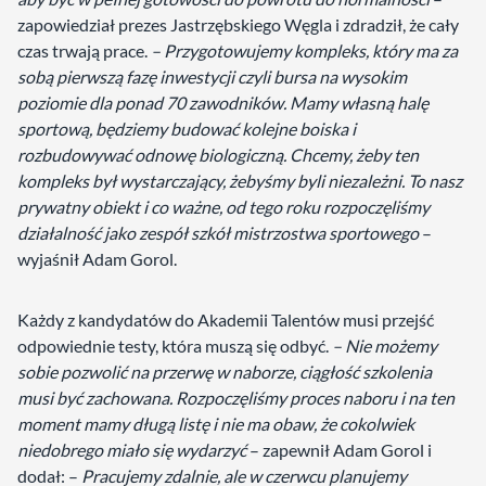
zapowiedział prezes Jastrzębskiego Węgla i zdradził, że cały
czas trwają prace.
– Przygotowujemy kompleks, który ma za
sobą pierwszą fazę inwestycji czyli bursa na wysokim
poziomie dla ponad 70 zawodników. Mamy własną halę
sportową, będziemy budować kolejne boiska i
rozbudowywać odnowę biologiczną. Chcemy, żeby ten
kompleks był wystarczający, żebyśmy byli niezależni. To nasz
prywatny obiekt i co ważne, od tego roku rozpoczęliśmy
działalność jako zespół szkół mistrzostwa sportowego
–
wyjaśnił Adam Gorol.
Każdy z kandydatów do Akademii Talentów musi przejść
odpowiednie testy, która muszą się odbyć.
– Nie możemy
sobie pozwolić na przerwę w naborze, ciągłość szkolenia
musi być zachowana. Rozpoczęliśmy proces naboru i na ten
moment mamy długą listę i nie ma obaw, że cokolwiek
niedobrego miało się wydarzyć
– zapewnił Adam Gorol i
dodał: –
Pracujemy zdalnie, ale w czerwcu planujemy