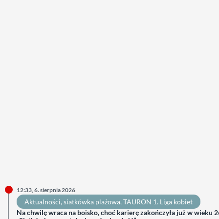
12:33, 6. sierpnia 2026
Aktualności
, 
siatkówka plażowa
, 
TAURON 1. Liga kobiet
Na chwilę wraca na boisko, choć karierę zakończyła już w wieku 26