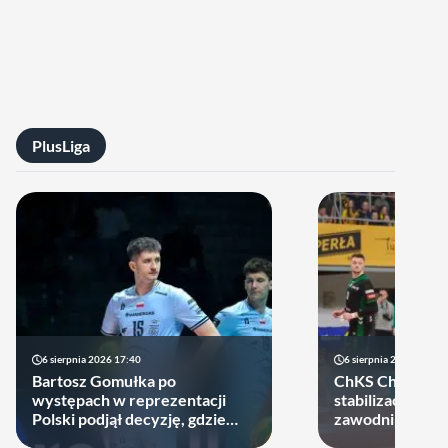
PlusLiga
6 sierpnia 2026 17:40
6 sierpnia 2026 10:14
Bartosz Gomułka po
ChKS Chełm sta
występach w reprezentacji
stabilizację. D
Polski podjął decyzję, gdzie
zawodników zost
zagra w najbliższych sezonach!