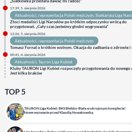
„Siatkówka przestała dawać mi radość”
17:39, 5. sierpnia 2026
Aktualności
, 
reprezentacja Polski mężczyzn
, 
Siatkarska Liga Na
Złoci medaliści Ligi Narodów po krótkim odpoczynku wrócą do
przygotowań. „Cały czas jesteśmy głodni wygrywania”
12:26, 5. sierpnia 2026
Aktualności
, 
reprezentacja Polski mężczyzn
Tomasz Fornal o krótkim wolnym. Okazja do zadbania o zdrowie i
00:41, 4. sierpnia 2026
Aktualności
, 
Tauron Liga Kobiet
Kluby TAURON Ligi Kobiet rozpoczęły przygotowania do nowego 
Jest kilka braków
TOP 5
TAURON Liga Kobiet: BKS Bielsko-Biała w okrojonym komplecie!
Nowe wyzwanie przed Klaudią Nowakowską
Liga Narodów. Polscy siatkarze są w niebie! Kolejny krążek okraszony