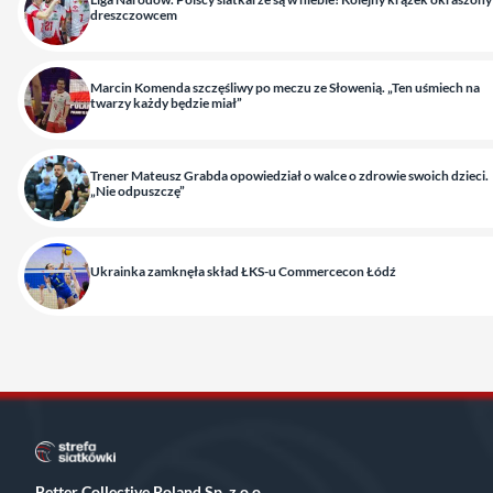
dreszczowcem
Marcin Komenda szczęśliwy po meczu ze Słowenią. „Ten uśmiech na
twarzy każdy będzie miał”
Trener Mateusz Grabda opowiedział o walce o zdrowie swoich dzieci.
„Nie odpuszczę”
Ukrainka zamknęła skład ŁKS-u Commercecon Łódź
Better Collective Poland Sp. z o.o.